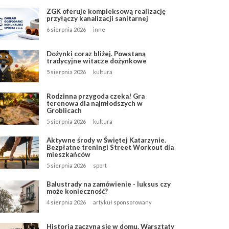
ZGK oferuje kompleksową realizację
przyłączy kanalizacji sanitarnej
6 sierpnia 2026
inne
Dożynki coraz bliżej. Powstaną
tradycyjne witacze dożynkowe
5 sierpnia 2026
kultura
Rodzinna przygoda czeka! Gra
terenowa dla najmłodszych w
Groblicach
5 sierpnia 2026
kultura
Aktywne środy w Świętej Katarzynie.
Bezpłatne treningi Street Workout dla
mieszkańców
5 sierpnia 2026
sport
Balustrady na zamówienie - luksus czy
może konieczność?
4 sierpnia 2026
artykuł sponsorowany
Historia zaczyna się w domu. Warsztaty