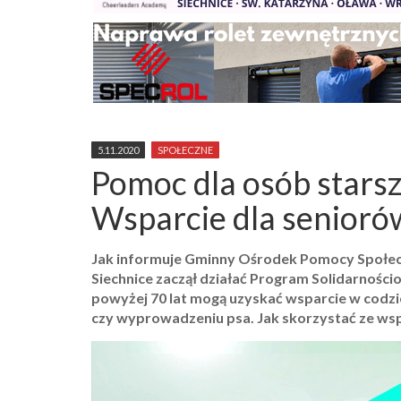
5.11.2020
SPOŁECZNE
Pomoc dla osób stars
Wsparcie dla senioró
Jak informuje Gminny Ośrodek Pomocy Społecz
Siechnice zaczął działać Program Solidarnoś
powyżej 70 lat mogą uzyskać wsparcie w codz
czy wyprowadzeniu psa. Jak skorzystać ze wspa