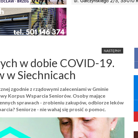
NASTĘPNY
zych w dobie COVID-19.
w w Siechnicach
nej zgodnie z rządowymi zaleceniami w Gminie
ciowy Korpus Wsparcia Seniorów. Osoby mające
iennych sprawach - zrobieniu zakupów, odbiorze leków
rcia? Seniorze - nie wahaj się prosić o pomoc.