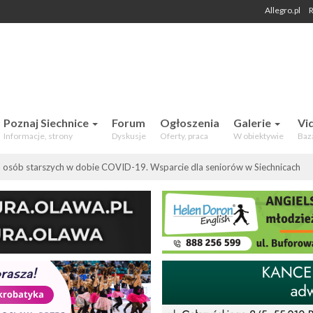
Allegro.pl
R
 Mieszkańców. Aktualności, forum,
Poznaj Siechnice
Forum
Ogłoszenia
Galerie
Vi
Informacje, strony
Dyskusje
Oferty, praca
W obiektywie
Baz
 osób starszych w dobie COVID-19. Wsparcie dla seniorów w Siechnicach