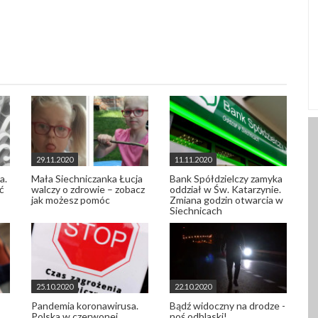
29.11.2020
11.11.2020
a.
Mała Siechniczanka Łucja
Bank Spółdzielczy zamyka
ć
walczy o zdrowie – zobacz
oddział w Św. Katarzynie.
jak możesz pomóc
Zmiana godzin otwarcia w
Siechnicach
25.10.2020
22.10.2020
Pandemia koronawirusa.
Bądź widoczny na drodze -
Polska w czerwonej
noś odblaski!