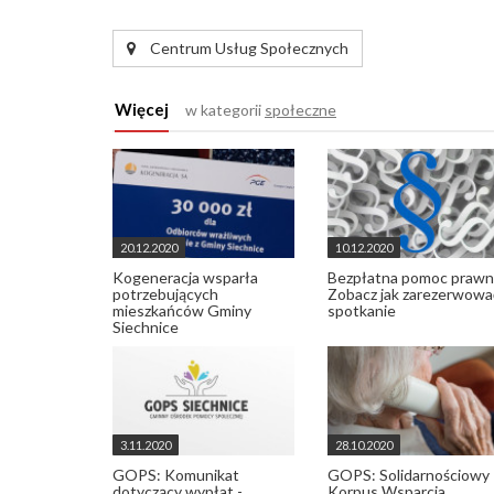
Centrum Usług Społecznych
Więcej
w kategorii
społeczne
20.12.2020
10.12.2020
Kogeneracja wsparła
Bezpłatna pomoc prawn
potrzebujących
Zobacz jak zarezerwowa
mieszkańców Gminy
spotkanie
Siechnice
3.11.2020
28.10.2020
GOPS: Komunikat
GOPS: Solidarnościowy
dotyczący wypłat -
Korpus Wsparcia