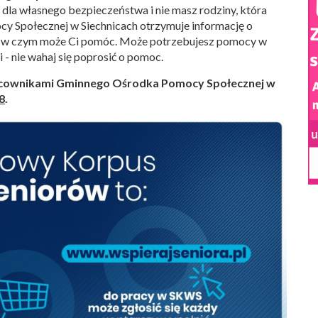
 dla własnego bezpieczeństwa i nie masz rodziny, która
 Społecznej w Siechnicach otrzymuje informację o
ali, w czym może Ci pomóc. Może potrzebujesz pomocy w
 - nie wahaj się poprosić o pomoc.
racownikami Gminnego Ośrodka Pomocy Społecznej w
8
.