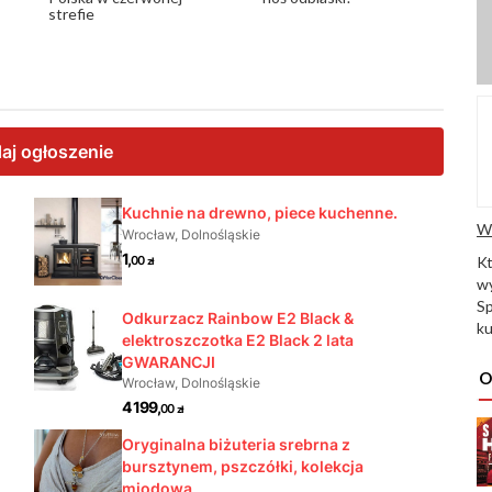
strefie
W
K
wy
Sp
ku
O