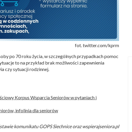
fot. twitter.com/kprm
soby po 70 roku życia, w szczególnych przypadkach pomoc
ytuacje to na przykład brak możliwości zapewnienia
 czy sytuacji rodzinnej.
nościowy Korpus Wsparcia Seniorów w pytaniach i
orów, infolinia dla seniorów
stawie komunikatu GOPS Siechnice oraz wspierajseniora.pl