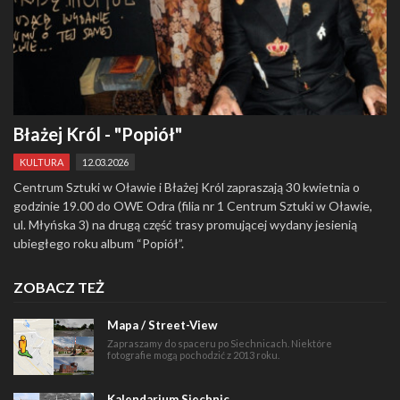
Błażej Król - "Popiół"
KULTURA
12.03.2026
Centrum Sztuki w Oławie i Błażej Król zapraszają 30 kwietnia o
godzinie 19.00 do OWE Odra (filia nr 1 Centrum Sztuki w Oławie,
ul. Młyńska 3) na drugą część trasy promującej wydany jesienią
ubiegłego roku album “Popiół”.
ZOBACZ TEŻ
Mapa / Street-View
Zapraszamy do spaceru po Siechnicach. Niektóre
fotografie mogą pochodzić z 2013 roku.
Kalendarium Siechnic