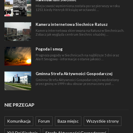
Miejscowość wymieniona została po raz pierwszy w roku
1253, kiedy Henryk III książę wrocławski …
Kamera internetowa Siechnice Ratusz
Kamera internetowa skierowana na Ratusz w Siechnicach.
Zobacz jak wygląda centrum Siechnic o każdej …
Pogoda i smog
Prognoza pogody w Siechnicach na najbliższe 5 dni oraz
Alert Smogowy - informacje o stanie jakości …
Gminna Strefa Aktywności Gospodarczej
Gminna Strefa Aktywności Gospodarczej to wydzielony
przez gminę w 1999 roku obszar przeznaczony pod …
NIE PRZEGAP
Komunikacja
Forum
Baza miejsc
Wszystkie strony
XVI Dni Siechnic
Strefa Aktywności Gospodarczej