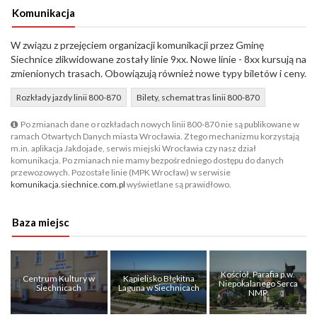
Komunikacja
W związu z przejęciem organizacji komunikacji przez Gminę
Siechnice zlikwidowane zostały linie 9xx. Nowe linie - 8xx kursują na
zmienionych trasach. Obowiązują również nowe typy biletów i ceny.
Rozkłady jazdy linii 800-870
Bilety, schemat tras linii 800-870
Po zmianach dane o rozkładach nowych linii 800-870 nie są publikowane w
ramach Otwartych Danych miasta Wrocławia. Z tego mechanizmu korzystają
m.in. aplikacja Jakdojade, serwis miejski Wrocławia czy nasz dział
komunikacja. Po zmianach nie mamy bezpośredniego dostępu do danych
przewozowych. Pozostałe linie (MPK Wrocław) w serwisie
komunikacja.siechnice.com.pl
wyświetlane są prawidłowo.
Baza miejsc
Kościół, Parafia p.w.
Centrum Kultury w
Kąpielisko Błękitna
Niepokalanego Serca
Siechnicach
Laguna w Siechnicach
NMP