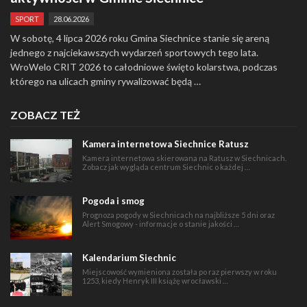
SPORT
28.06.2026
W sobotę, 4 lipca 2026 roku Gmina Siechnice stanie się areną
jednego z najciekawszych wydarzeń sportowych tego lata.
WroWelo CRIT 2026 to całodniowe święto kolarstwa, podczas
którego na ulicach gminy rywalizować będą …
ZOBACZ TEŻ
Kamera internetowa Siechnice Ratusz
Kamera internetowa skierowana na Ratusz w Siechnicach.
Zobacz jak wygląda centrum Siechnic o każdej …
Pogoda i smog
Prognoza pogody w Siechnicach na najbliższe 5 dni oraz
Alert Smogowy - informacje o stanie jakości …
Kalendarium Siechnic
Miejscowość wymieniona została po raz pierwszy w roku
1253, kiedy Henryk III książę wrocławski …