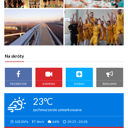
Na skróty
FACEBOOK
KAMERA
DODAJ
REKLAMA
23°C
zachmurzenie umiarkowane
1021hPa
4m/s
66%
05:25 - 20:28