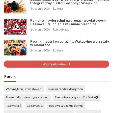
fotograficzny dla Kół Gospodyń Wiejskich
3 sierpnia 2026
kultura
Remonty nawierzchni na drogach powiatowych.
Czasowe utrudnienia w Gminie Siechnice
2 sierpnia 2026
komunikacja
Pacynki, teatr i wyobraźnia. Wakacyjne warsztaty
w bibliotece
2 sierpnia 2026
kultura
Więcej artykułów
Forum
W co najlepiej inwestować?
Jakie narzedzia do ogrodu
Prezent dla dziewczyny - pytan...
Siechnice - przyszłość miasta
Rozrywka :)
Co czytacie?
Budowa czy zakup domu?