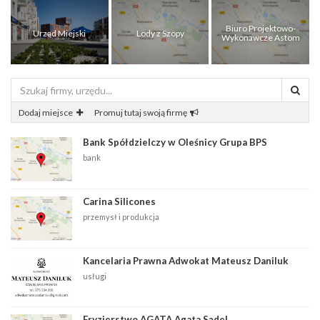
Biuro Projektowo-
Urząd Miejski
Lody z Szopy
Wykonawcze Astom
Dodaj miejsce
Promuj tutaj swoją firmę
Bank Spółdzielczy w Oleśnicy Grupa BPS
bank
Carina Silicones
przemysł i produkcja
Kancelaria Prawna Adwokat Mateusz Daniluk
usługi
Fryzjerstwo AGATA Agata Sądel