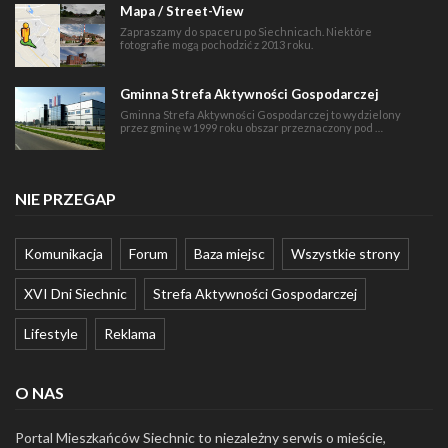
Mapa / Street-View
Zapraszamy do spaceru po Siechnicach. Niektóre
fotografie mogą pochodzić z 2013 roku.
Gminna Strefa Aktywności Gospodarczej
Gminna Strefa Aktywności Gospodarczej to wydzielony
przez gminę w 1999 roku obszar przeznaczony pod …
NIE PRZEGAP
Komunikacja
Forum
Baza miejsc
Wszystkie strony
XVI Dni Siechnic
Strefa Aktywności Gospodarczej
Lifestyle
Reklama
O NAS
Portal Mieszkańców Siechnic to niezależny serwis o mieście,