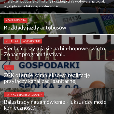
charakter, budują jego historię i każdego dnia wpływają na to, jak
wygląda życie lokalnej społeczności.
KOMUNIKACJA
Rozkłady jazdy autobusów
KULTURA
WYDARZENIE
Siechnice szykują się na hip-hopowe święto.
Zobacz program festiwalu
INNE
ZGK oferuje kompleksową realizację
przyłączy kanalizacji sanitarnej
ARTYKUŁ SPONSOROWANY
Balustrady na zamówienie - luksus czy może
konieczność?