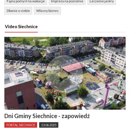
Fajny pomysł na wakacje
Impreza na poziomie
Leczenie jaskry
Dbanie o siebie
Wlasny biznes
Video Siechnice
Dni Gminy Siechnice - zapowiedź
PORTAL SIECHNICE
13.06.2025