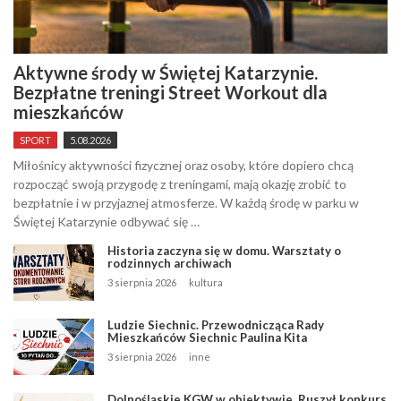
Aktywne środy w Świętej Katarzynie.
Bezpłatne treningi Street Workout dla
mieszkańców
SPORT
5.08.2026
Miłośnicy aktywności fizycznej oraz osoby, które dopiero chcą
rozpocząć swoją przygodę z treningami, mają okazję zrobić to
bezpłatnie i w przyjaznej atmosferze. W każdą środę w parku w
Świętej Katarzynie odbywać się …
Historia zaczyna się w domu. Warsztaty o
rodzinnych archiwach
3 sierpnia 2026
kultura
Ludzie Siechnic. Przewodnicząca Rady
Mieszkańców Siechnic Paulina Kita
3 sierpnia 2026
inne
Dolnośląskie KGW w obiektywie. Ruszył konkurs