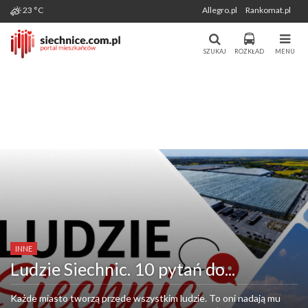
Wygenerowano: 07-08-2026
23 °C
Allegro.pl
Rankomat.pl
Miasto i Gmina Siechnice - Portal
Portal Mieszkańców Siechnic
Mieszkańców. Aktualności, forum,
SZUKAJ
ROZKŁAD
MENU
komunikacja.
INNE
Ludzie Siechnic. 10 pytań do...
Każde miasto tworzą przede wszystkim ludzie. To oni nadają mu