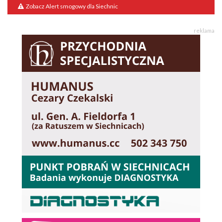
Zobacz Alert smogowy dla Siechnic
reklama