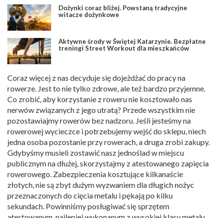
Dożynki coraz bliżej. Powstaną tradycyjne
witacze dożynkowe
Aktywne środy w Świętej Katarzynie. Bezpłatne
treningi Street Workout dla mieszkańców
Coraz więcej z nas decyduje się dojeżdżać do pracy na
rowerze. Jest to nie tylko zdrowe, ale też bardzo przyjemne.
Co zrobić, aby korzystanie z roweru nie kosztowało nas
nerwów związanych z jego utratą? Przede wszystkim nie
pozostawiajmy rowerów bez nadzoru. Jeśli jesteśmy na
rowerowej wycieczce i potrzebujemy wejść do sklepu, niech
jedna osoba pozostanie przy rowerach, a druga zrobi zakupy.
Gdybyśmy musieli zostawić nasz jednoślad w miejscu
publicznym na dłużej, skorzystajmy z atestowanego zapięcia
rowerowego. Zabezpieczenia kosztujące kilkanaście
złotych, nie są zbyt dużym wyzwaniem dla długich nożyc
przeznaczonych do cięcia metalu i pękają po kilku
sekundach. Powinniśmy posługiwać się sprzętem
atestowanym, najlepiej wykonanym z wysokiej klasy metalu.