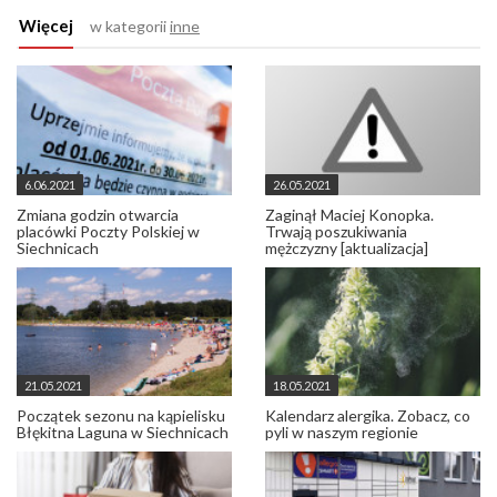
Więcej
w kategorii
inne
6.06.2021
26.05.2021
Zmiana godzin otwarcia
Zaginął Maciej Konopka.
placówki Poczty Polskiej w
Trwają poszukiwania
Siechnicach
mężczyzny [aktualizacja]
21.05.2021
18.05.2021
Początek sezonu na kąpielisku
Kalendarz alergika. Zobacz, co
Błękitna Laguna w Siechnicach
pyli w naszym regionie