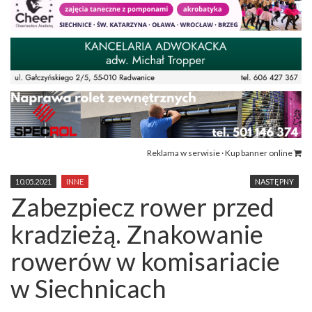
Reklama w serwisie · Kup banner online
10.05.2021
INNE
NASTĘPNY
Zabezpiecz rower przed
kradzieżą. Znakowanie
rowerów w komisariacie
w Siechnicach