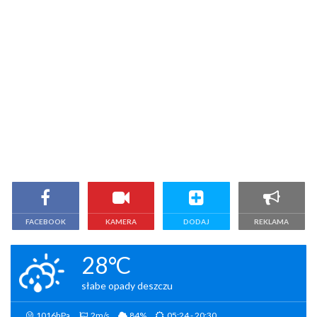
FACEBOOK
KAMERA
DODAJ
REKLAMA
28°C
słabe opady deszczu
1016hPa
2m/s
84%
05:24 - 20:30