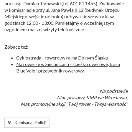
oraz asp. Damian Tarnawski (tel. 601 813 465). Znakowanie
w komisariacie przy ul. Jana Pawła II 12
(budynek Urzędu
Miejskiego, wejście od boku) odbywa się we wtorki, w
godzinach 12:00 - 13:00. Pamiętajmy o wcześniejszym
uzgodnieniu naszej wizyty telefonicznie.
Zobacz też:
Cyklostrada - rowerowy raj na Dolnym Śląsku
Na rowerze w Siechnicach - ścieżki rowerowe, trasa
Blue Velo i przewodnik rowerowy
Na podstawie
Mat. prasowy, KMP we Wrocławiu,
Mat. promocyjne akcji​ "Twój rower - Twoja własność"
Komisariat Policji