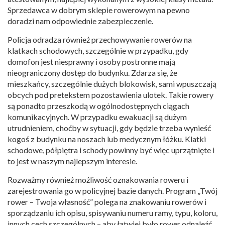
Sprzedawca w dobrym sklepie rowerowym na pewno
doradzi nam odpowiednie zabezpieczenie.
Policja odradza również przechowywanie rowerów na
klatkach schodowych, szczególnie w przypadku, gdy
domofon jest niesprawny i osoby postronne mają
nieograniczony dostęp do budynku. Zdarza się, że
mieszkańcy, szczególnie dużych blokowisk, sami wpuszczają
obcych pod pretekstem pozostawienia ulotek. Takie rowery
są ponadto przeszkodą w ogólnodostępnych ciągach
komunikacyjnych. W przypadku ewakuacji są dużym
utrudnieniem, choćby w sytuacji, gdy będzie trzeba wynieść
kogoś z budynku na noszach lub medycznym łóżku. Klatki
schodowe, półpiętra i schody powinny być więc uprzątnięte i
to jest w naszym najlepszym interesie.
Rozważmy również możliwość oznakowania roweru i
zarejestrowania go w policyjnej bazie danych. Program „Twój
rower – Twoja własność” polega na znakowaniu rowerów i
sporządzaniu ich opisu, spisywaniu numeru ramy, typu, koloru,
innych cech szczególnych – aby łatwiej było rower odnaleźć