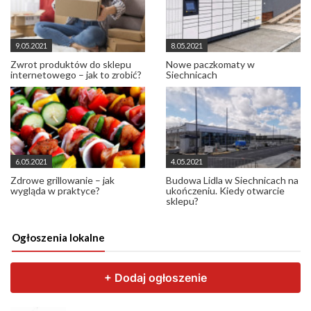
9.05.2021
8.05.2021
Zwrot produktów do sklepu
Nowe paczkomaty w
internetowego – jak to zrobić?
Siechnicach
6.05.2021
4.05.2021
Zdrowe grillowanie – jak
Budowa Lidla w Siechnicach na
wygląda w praktyce?
ukończeniu. Kiedy otwarcie
sklepu?
Ogłoszenia lokalne