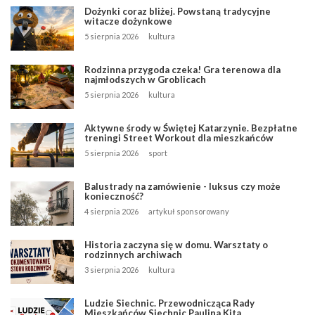
Dożynki coraz bliżej. Powstaną tradycyjne
witacze dożynkowe
5 sierpnia 2026
kultura
Rodzinna przygoda czeka! Gra terenowa dla
najmłodszych w Groblicach
5 sierpnia 2026
kultura
Aktywne środy w Świętej Katarzynie. Bezpłatne
treningi Street Workout dla mieszkańców
5 sierpnia 2026
sport
Balustrady na zamówienie - luksus czy może
konieczność?
4 sierpnia 2026
artykuł sponsorowany
Historia zaczyna się w domu. Warsztaty o
rodzinnych archiwach
3 sierpnia 2026
kultura
Ludzie Siechnic. Przewodnicząca Rady
Mieszkańców Siechnic Paulina Kita