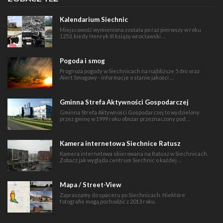
Kalendarium Siechnic
Miejscowość wymieniona została po raz pierwszy w roku
1253, kiedy Henryk III książę wrocławski …
Pogoda i smog
Prognoza pogody w Siechnicach na najbliższe 5 dni oraz
Alert Smogowy - informacje o stanie jakości …
Gminna Strefa Aktywności Gospodarczej
Gminna Strefa Aktywności Gospodarczej to wydzielony
przez gminę w 1999 roku obszar przeznaczony pod …
Kamera internetowa Siechnice Ratusz
Kamera internetowa skierowana na Ratusz w Siechnicach.
Zobacz jak wygląda centrum Siechnic o każdej …
Mapa / Street-View
Zapraszamy do spaceru po Siechnicach. Niektóre
fotografie mogą pochodzić z 2013 roku.