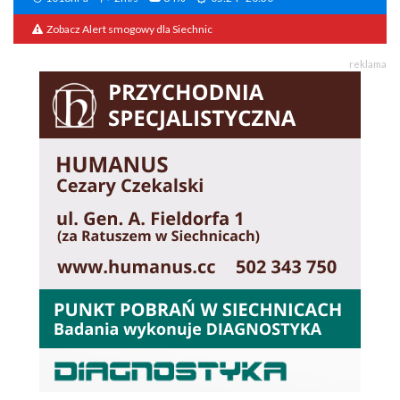
Zobacz Alert smogowy dla Siechnic
reklama