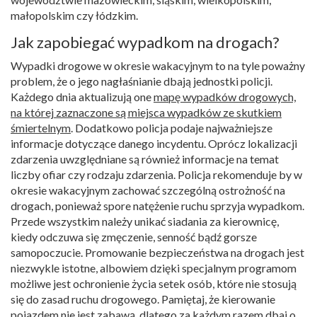
małopolskim czy łódzkim.
Jak zapobiegać wypadkom na drogach?
Wypadki drogowe w okresie wakacyjnym to na tyle poważny
problem, że o jego nagłaśnianie dbają jednostki policji.
Każdego dnia aktualizują one
mapę wypadków drogowych,
na której zaznaczone są miejsca wypadków ze skutkiem
śmiertelnym
. Dodatkowo policja podaje najważniejsze
informacje dotyczące danego incydentu. Oprócz lokalizacji
zdarzenia uwzględniane są również informacje na temat
liczby ofiar czy rodzaju zdarzenia. Policja rekomenduje by w
okresie wakacyjnym zachować szczególną ostrożność na
drogach, ponieważ spore natężenie ruchu sprzyja wypadkom.
Przede wszystkim należy unikać siadania za kierownicę,
kiedy odczuwa się zmęczenie, senność bądź gorsze
samopoczucie. Promowanie bezpieczeństwa na drogach jest
niezwykle istotne, albowiem dzięki specjalnym programom
możliwe jest ochronienie życia setek osób, które nie stosują
się do zasad ruchu drogowego. Pamiętaj, że kierowanie
pojazdem nie jest zabawą, dlatego za każdym razem dbaj o