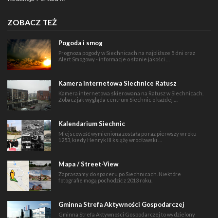
ZOBACZ TEŻ
Pogoda i smog
Prognoza pogody w Siechnicach na najbliższe 5 dni oraz
Alert Smogowy - informacje o stanie jakości …
Kamera internetowa Siechnice Ratusz
Kamera internetowa skierowana na Ratusz w Siechnicach.
Zobacz jak wygląda centrum Siechnic o każdej …
Kalendarium Siechnic
Miejscowość wymieniona została po raz pierwszy w roku
1253, kiedy Henryk III książę wrocławski …
Mapa / Street-View
Zapraszamy do spaceru po Siechnicach. Niektóre
fotografie mogą pochodzić z 2013 roku.
Gminna Strefa Aktywności Gospodarczej
Gminna Strefa Aktywności Gospodarczej to wydzielony