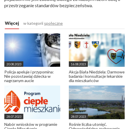
przestrzeganie standardów bezpieczeństwa.
Więcej
w kategorii
społeczne
20.08.2023
16.08.2023
Policja apeluje i przypomina:
Akcja Biała Niedziela: Darmowe
Nie pozostawiaj dziecka w
badania i konsultacje lekarskie
nagrzanym aucie
dla mieszkańców
28.07.2023
28.07.2023
Nabór wniosków w programie
Rośnie liczba utonięć.
Ciepłe Mieszkanie
Odpowiedzialne zachowanie