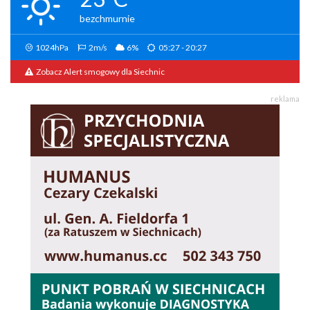
bezchmurnie
1024hPa
2m/s
6%
05:27 - 20:27
Zobacz Alert smogowy dla Siechnic
reklama