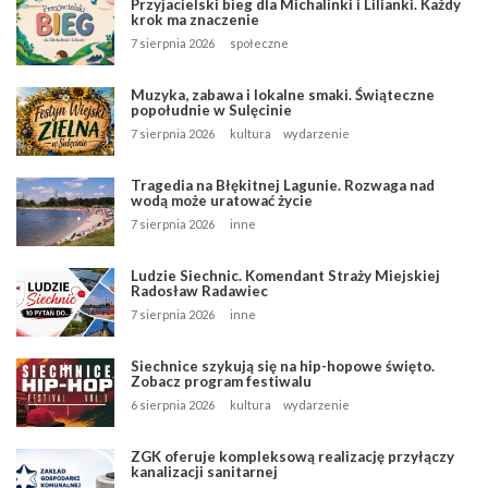
Przyjacielski bieg dla Michalinki i Lilianki. Każdy
krok ma znaczenie
7 sierpnia 2026
społeczne
Muzyka, zabawa i lokalne smaki. Świąteczne
popołudnie w Sulęcinie
7 sierpnia 2026
kultura
wydarzenie
Tragedia na Błękitnej Lagunie. Rozwaga nad
wodą może uratować życie
7 sierpnia 2026
inne
Ludzie Siechnic. Komendant Straży Miejskiej
Radosław Radawiec
7 sierpnia 2026
inne
Siechnice szykują się na hip-hopowe święto.
Zobacz program festiwalu
6 sierpnia 2026
kultura
wydarzenie
ZGK oferuje kompleksową realizację przyłączy
kanalizacji sanitarnej