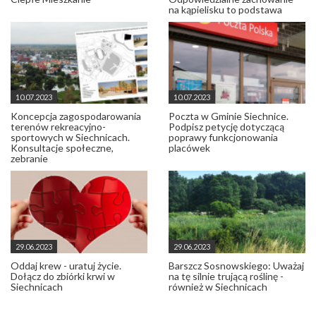
na kąpielisku to podstawa
10.07.2023
10.07.2023
Koncepcja zagospodarowania
Poczta w Gminie Siechnice.
terenów rekreacyjno-
Podpisz petycję dotyczącą
sportowych w Siechnicach.
poprawy funkcjonowania
Konsultacje społeczne,
placówek
zebranie
29.06.2023
29.06.2023
Oddaj krew - uratuj życie.
Barszcz Sosnowskiego: Uważaj
Dołącz do zbiórki krwi w
na tę silnie trującą roślinę -
Siechnicach
również w Siechnicach