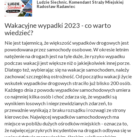
Ludzie Siechnic. Komendant Straży Miejskiej
Radosław Radawiec
Wakacyjne wypadki 2023 - co warto
wiedzieć?
Nie jest tajemnicą, że większość wypadków drogowych jest
powodowana przez samochody osobowe. W okresie letnim
natężenie na drogach jest na tyle duże, że ryzyko wypadku
podczas wakacji jest większe niż o jakiejkolwiek innej porze.
Dlatego też, wybierając się na wakacje samochodem, należy
zachować szczególną ostrożność. Od początku wakacji życie
wskutek wypadków drogowych straciło już blisko 200 osób.
Każdego dnia z powodu wypadków samochodowych umiera
co najmniej kilka osób i choć zdarza się, że wypadki są
wynikiem losowych i nieprzewidzianych zdarzeń, to
przeważnie wynikają z braku rozsądku i rozwagi ze strony
kierowców. Najwięcej wypadków samochodowych ma
miejsce w pobliżu dużych ośrodków miejskich - oznacza to,
że najwięcej przykrych incydentów na drogach odbywa się w
województwie mazowieckim, śląskim, wielkopolskim,