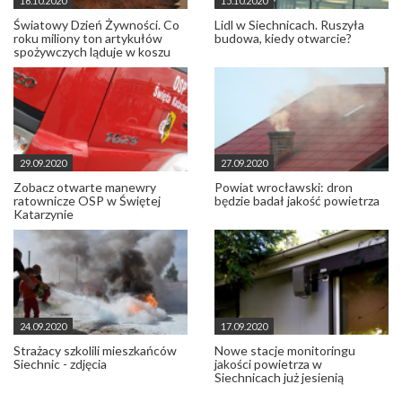
16.10.2020
15.10.2020
Światowy Dzień Żywności. Co
Lidl w Siechnicach. Ruszyła
roku miliony ton artykułów
budowa, kiedy otwarcie?
spożywczych ląduje w koszu
29.09.2020
27.09.2020
Zobacz otwarte manewry
Powiat wrocławski: dron
ratownicze OSP w Świętej
będzie badał jakość powietrza
Katarzynie
24.09.2020
17.09.2020
Strażacy szkolili mieszkańców
Nowe stacje monitoringu
Siechnic - zdjęcia
jakości powietrza w
Siechnicach już jesienią