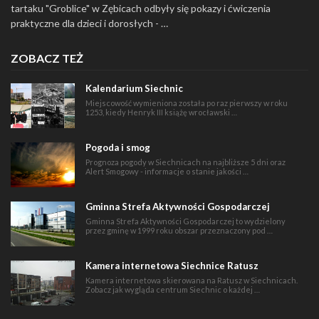
tartaku "Groblice" w Zębicach odbyły się pokazy i ćwiczenia
praktyczne dla dzieci i dorosłych - …
ZOBACZ TEŻ
Kalendarium Siechnic
Miejscowość wymieniona została po raz pierwszy w roku
1253, kiedy Henryk III książę wrocławski …
Pogoda i smog
Prognoza pogody w Siechnicach na najbliższe 5 dni oraz
Alert Smogowy - informacje o stanie jakości …
Gminna Strefa Aktywności Gospodarczej
Gminna Strefa Aktywności Gospodarczej to wydzielony
przez gminę w 1999 roku obszar przeznaczony pod …
Kamera internetowa Siechnice Ratusz
Kamera internetowa skierowana na Ratusz w Siechnicach.
Zobacz jak wygląda centrum Siechnic o każdej …