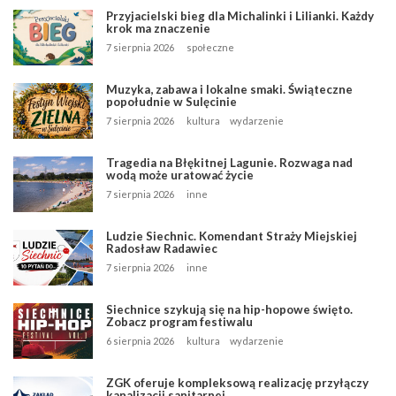
Przyjacielski bieg dla Michalinki i Lilianki. Każdy
krok ma znaczenie
7 sierpnia 2026
społeczne
Muzyka, zabawa i lokalne smaki. Świąteczne
popołudnie w Sulęcinie
7 sierpnia 2026
kultura
wydarzenie
Tragedia na Błękitnej Lagunie. Rozwaga nad
wodą może uratować życie
7 sierpnia 2026
inne
Ludzie Siechnic. Komendant Straży Miejskiej
Radosław Radawiec
7 sierpnia 2026
inne
Siechnice szykują się na hip-hopowe święto.
Zobacz program festiwalu
6 sierpnia 2026
kultura
wydarzenie
ZGK oferuje kompleksową realizację przyłączy
kanalizacji sanitarnej