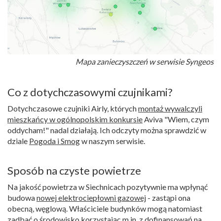
Mapa zanieczyszczeń w serwisie Syngeos
Co z dotychczasowymi czujnikami?
Dotychczasowe czujniki Airly, których
montaż wywalczyli
mieszkańcy w ogólnopolskim konkursie
Aviva "Wiem, czym
oddycham!" nadal działają. Ich odczyty można sprawdzić w
dziale
Pogoda i Smog
w naszym serwisie.
Sposób na czyste powietrze
Na jakość powietrza w Siechnicach pozytywnie ma wpłynąć
budowa
nowej elektrociepłowni gazowej
- zastąpi ona
obecną, węglową. Właściciele budynków mogą natomiast
zadbać o środowisko korzystając m.in. z dofinansowań na