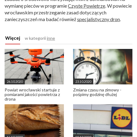
wymianę pieców w programie
Czyste Powietrze
. W powiecie
wrocławskim przestrzeganie zasad dotyczących
zanieczyszczeń ma badać również
specjalistyczny dron
.
Więcej
w kategorii
inne
26.10.2020
23.10.2020
Powiat wrocławski startuje z
Zmiana czasu na zimowy -
pomiarami jakości powietrza z
pośpimy godzinę dłużej
drona