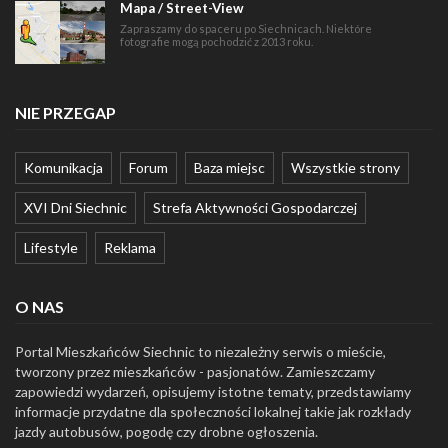
Mapa / Street-View
Zapraszamy do spaceru po Siechnicach. Niektóre
fotografie mogą pochodzić z 2013 roku.
NIE PRZEGAP
Komunikacja
Forum
Baza miejsc
Wszystkie strony
XVI Dni Siechnic
Strefa Aktywności Gospodarczej
Lifestyle
Reklama
O NAS
Portal Mieszkańców Siechnic to niezależny serwis o mieście,
tworzony przez mieszkańców - pasjonatów. Zamieszczamy
zapowiedzi wydarzeń, opisujemy istotne tematy, przedstawiamy
informacje przydatne dla społeczności lokalnej takie jak rozkłady
jazdy autobusów, pogodę czy drobne ogłoszenia.