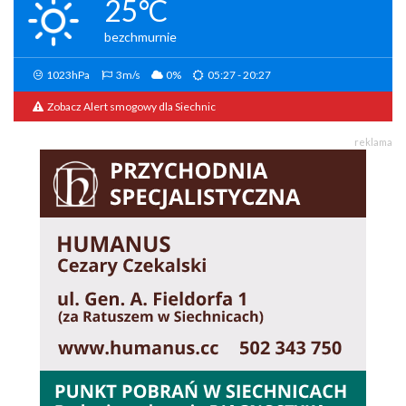
25°C
bezchmurnie
1023hPa
3m/s
0%
05:27 - 20:27
Zobacz Alert smogowy dla Siechnic
reklama