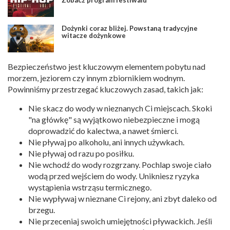
Dożynki coraz bliżej. Powstaną tradycyjne
witacze dożynkowe
Bezpieczeństwo jest kluczowym elementem pobytu nad
morzem, jeziorem czy innym zbiornikiem wodnym.
Powinniśmy przestrzegać kluczowych zasad, takich jak:
Nie skacz do wody w nieznanych Ci miejscach. Skoki
"na główkę" są wyjątkowo niebezpieczne i mogą
doprowadzić do kalectwa, a nawet śmierci.
Nie pływaj po alkoholu, ani innych używkach.
Nie pływaj od razu po posiłku.
Nie wchodź do wody rozgrzany. Pochlap swoje ciało
wodą przed wejściem do wody. Unikniesz ryzyka
wystąpienia wstrząsu termicznego.
Nie wypływaj w nieznane Ci rejony, ani zbyt daleko od
brzegu.
Nie przeceniaj swoich umiejętności pływackich. Jeśli