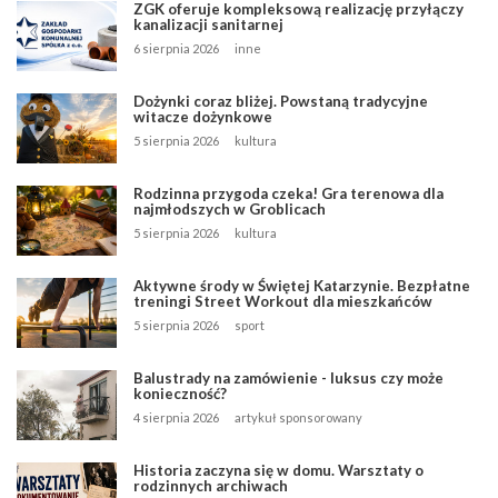
ZGK oferuje kompleksową realizację przyłączy
kanalizacji sanitarnej
6 sierpnia 2026
inne
Dożynki coraz bliżej. Powstaną tradycyjne
witacze dożynkowe
5 sierpnia 2026
kultura
Rodzinna przygoda czeka! Gra terenowa dla
najmłodszych w Groblicach
5 sierpnia 2026
kultura
Aktywne środy w Świętej Katarzynie. Bezpłatne
treningi Street Workout dla mieszkańców
5 sierpnia 2026
sport
Balustrady na zamówienie - luksus czy może
konieczność?
4 sierpnia 2026
artykuł sponsorowany
Historia zaczyna się w domu. Warsztaty o
rodzinnych archiwach