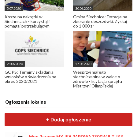
5.07.2020
30.06.2020
Kosze na nakrętki w
Gmina Siechnice: Dotacje na
Siechnicach - korzystaj i
zbieranie deszczówki. Zyskaj
pomagaj potrzebującym
do 1 000 zł
28.06.2020
17.06.2020
GOPS: Terminy składania
Wesprzyj małego
wniosków o świadczenia na
siechniczanina w walce o
okres 2020/2021
zdrowie - licytacja sprzętu
Mistrzyni Olimpijskiej
Ogłoszenia lokalne