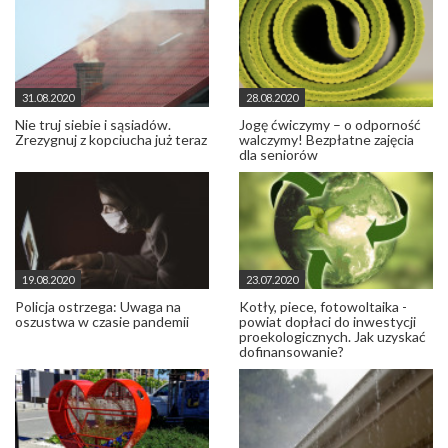
31.08.2020
28.08.2020
Nie truj siebie i sąsiadów.
Jogę ćwiczymy – o odporność
Zrezygnuj z kopciucha już teraz
walczymy! Bezpłatne zajęcia
dla seniorów
19.08.2020
23.07.2020
Policja ostrzega: Uwaga na
Kotły, piece, fotowoltaika -
oszustwa w czasie pandemii
powiat dopłaci do inwestycji
proekologicznych. Jak uzyskać
dofinansowanie?