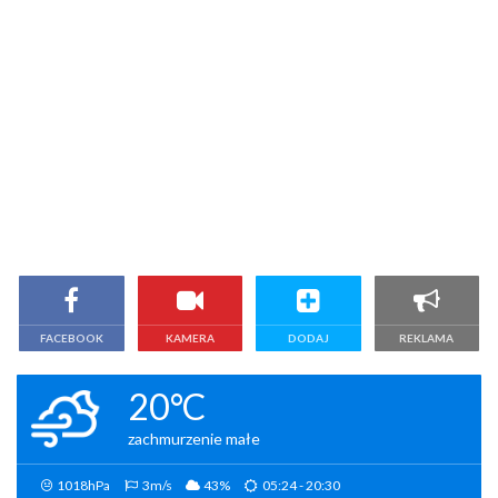
FACEBOOK
KAMERA
DODAJ
REKLAMA
20°C
zachmurzenie małe
1018hPa
3m/s
43%
05:24 - 20:30