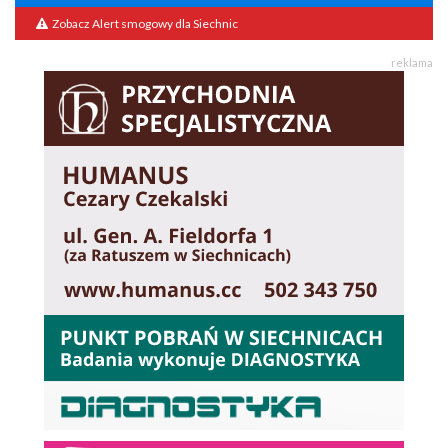
Zobacz Alert smogowy dla Siechnic
reklama