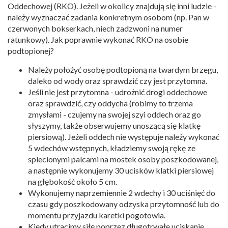
Oddechowej (RKO). Jeżeli w okolicy znajdują się inni ludzie -
należy wyznaczać zadania konkretnym osobom (np. Pan w
czerwonych bokserkach, niech zadzwoni na numer
ratunkowy). Jak poprawnie wykonać RKO na osobie
podtopionej?
Należy położyć osobę podtopioną na twardym brzegu,
daleko od wody oraz sprawdzić czy jest przytomna.
Jeśli nie jest przytomna - udrożnić drogi oddechowe
oraz sprawdzić, czy oddycha (robimy to trzema
zmysłami - czujemy na swojej szyi oddech oraz go
słyszymy, także obserwujemy unoszącą się klatkę
piersiową). Jeżeli oddech nie występuje należy wykonać
5 wdechów wstępnych, kładziemy swoją rękę ze
splecionymi palcami na mostek osoby poszkodowanej,
a następnie wykonujemy 30 ucisków klatki piersiowej
na głębokość około 5 cm.
Wykonujemy naprzemiennie 2 wdechy i 30 uciśnięć do
czasu gdy poszkodowany odzyska przytomność lub do
momentu przyjazdu karetki pogotowia.
Kiedy utracimy siłę poprzez długotrwałe uciskanie