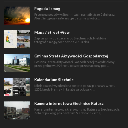
Pogoda i smog
Prognoza pogody w Siechnicach na najbliższe 5 dni oraz
Alert Smogowy - informacje o stanie jakości …
Mapa / Street-View
Zapraszamy do spaceru po Siechnicach. Niektóre
fotografie mogą pochodzić z 2013 roku.
Gminna Strefa Aktywności Gospodarczej
Gminna Strefa Aktywności Gospodarczej to wydzielony
przez gminę w 1999 roku obszar przeznaczony pod …
Kalendarium Siechnic
Miejscowość wymieniona została po raz pierwszy w roku
1253, kiedy Henryk III książę wrocławski …
Kamera internetowa Siechnice Ratusz
Kamera internetowa skierowana na Ratusz w Siechnicach.
Zobacz jak wygląda centrum Siechnic o każdej …