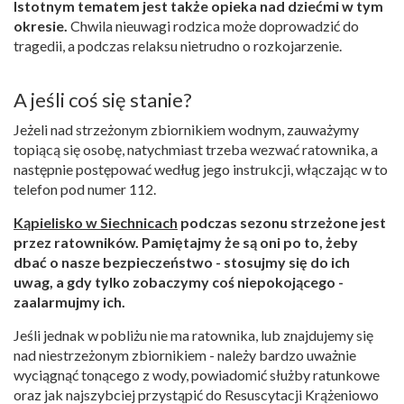
Istotnym tematem jest także opieka nad dziećmi w tym
okresie.
Chwila nieuwagi rodzica może doprowadzić do
tragedii, a podczas relaksu nietrudno o rozkojarzenie.
A jeśli coś się stanie?
Jeżeli nad strzeżonym zbiornikiem wodnym, zauważymy
topiącą się osobę, natychmiast trzeba wezwać ratownika, a
następnie postępować według jego instrukcji, włączając w to
telefon pod numer 112.
Kąpielisko w Siechnicach
podczas sezonu strzeżone jest
przez ratowników. Pamiętajmy że są oni po to, żeby
dbać o nasze bezpieczeństwo - stosujmy się do ich
uwag, a gdy tylko zobaczymy coś niepokojącego -
zaalarmujmy ich.
Jeśli jednak w pobliżu nie ma ratownika, lub znajdujemy się
nad niestrzeżonym zbiornikiem - należy bardzo uważnie
wyciągnąć tonącego z wody, powiadomić służby ratunkowe
oraz jak najszybciej przystąpić do Resuscytacji Krążeniowo