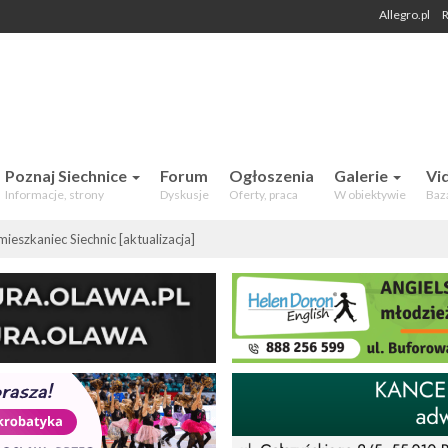
Allegro.pl
R
 Mieszkańców. Aktualności, forum,
Poznaj Siechnice
Forum
Ogłoszenia
Galerie
Vi
Informacje, strony
Dyskusje
Oferty, praca
W obiektywie
Baz
mieszkaniec Siechnic [aktualizacja]