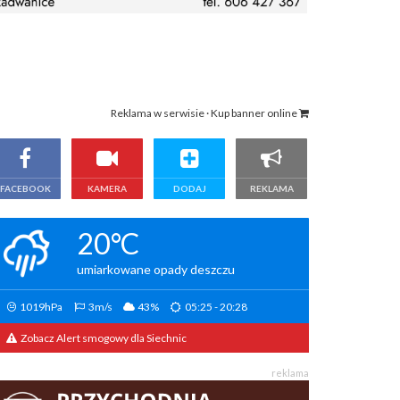
Reklama w serwisie · Kup banner online
FACEBOOK
KAMERA
DODAJ
REKLAMA
20°C
umiarkowane opady deszczu
1019hPa
3m/s
43%
05:25 - 20:28
Zobacz Alert smogowy dla Siechnic
reklama