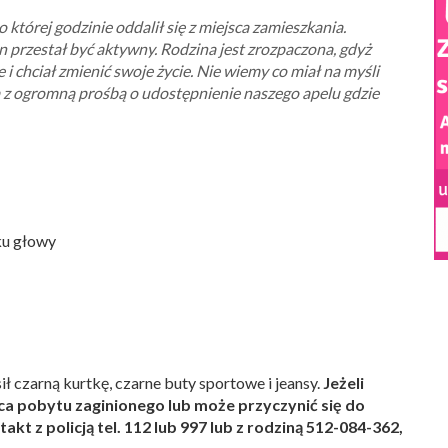
której godzinie oddalił się z miejsca zamieszkania.
n przestał być aktywny. Rodzina jest zrozpaczona, gdyż
i chciał zmienić swoje życie. Nie wiemy co miał na myśli
z ogromną prośbą o udostępnienie naszego apelu gdzie
bku głowy
 czarną kurtkę, czarne buty sportowe i jeansy.
Jeżeli
ca pobytu zaginionego lub może przyczynić się do
kt z policją tel. 112 lub 997 lub z rodziną 512-084-362,