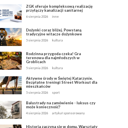
ZGK oferuje kompleksową realizację
przyłączy kanalizacji sanitarnej
6 sierpnia 2026
inne
Dożynki coraz bliżej. Powstaną
tradycyjne witacze dożynkowe
5 sierpnia 2026
kultura
Rodzinna przygoda czeka! Gra
terenowa dla najmłodszych w
Groblicach
5 sierpnia 2026
kultura
Aktywne środy w Świętej Katarzynie.
Bezpłatne treningi Street Workout dla
mieszkańców
5 sierpnia 2026
sport
Balustrady na zamówienie - luksus czy
może konieczność?
4 sierpnia 2026
artykuł sponsorowany
Historia zaczyna się w domu. Warsztaty