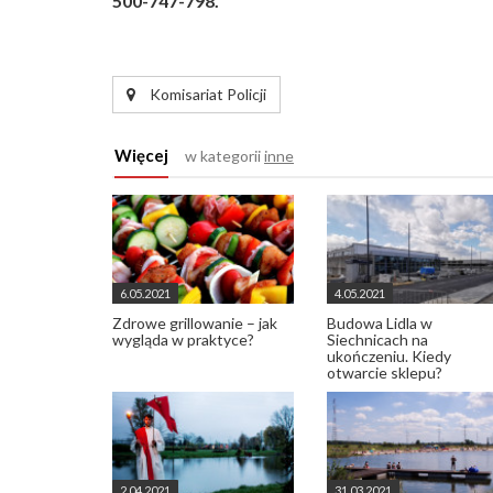
500-747-798.
Komisariat Policji
Więcej
w kategorii
inne
6.05.2021
4.05.2021
Zdrowe grillowanie – jak
Budowa Lidla w
wygląda w praktyce?
Siechnicach na
ukończeniu. Kiedy
otwarcie sklepu?
2.04.2021
31.03.2021