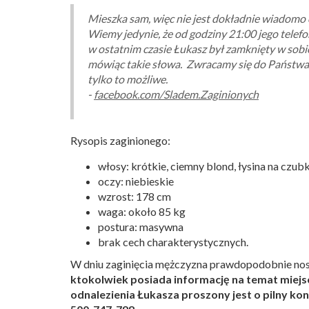
Mieszka sam, więc nie jest dokładnie wiadomo o 
Wiemy jedynie, że od godziny 21:00 jego telefo
w ostatnim czasie Łukasz był zamknięty w sobie 
mówiąc takie słowa. Zwracamy się do Państwa 
tylko to możliwe.
-
facebook.com/Sladem.Zaginionych
Rysopis zaginionego:
włosy: krótkie, ciemny blond, łysina na czu
oczy: niebieskie
wzrost: 178 cm
waga: około 85 kg
postura: masywna
brak cech charakterystycznych.
W dniu zaginięcia mężczyzna prawdopodobnie nosił
ktokolwiek posiada informację na temat miejs
odnalezienia Łukasza proszony jest o pilny konta