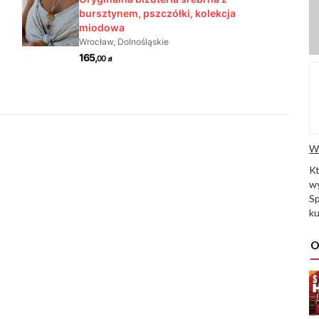
W
K
wy
Sp
ku
O