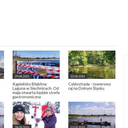
29.04.2021
22.04.2021
Kąpielisko Błękitna
Cyklostrada - rowerowy
Laguna w Siechnicach. Od
raj na Dolnym Śląsku
maja otwarta będzie strefa
gastronomiczna
28.03.2021
15.03.2021