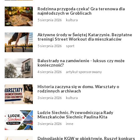
Rodzinna przygoda czeka! Gra terenowa dla
najmłodszych w Groblicach
5 sierpnia 2026
kultura
Aktywne środy w Świętej Katarzynie. Bezpłatne
treningi Street Workout dla mieszkańców
5 sierpnia 2026
sport
Balustrady na zamówienie - luksus czy może
konieczność?
4 sierpnia 2026
artykuł sponsorowany
Historia zaczyna się w domu. Warsztaty o
rodzinnych archiwach
3 sierpnia 2026
kultura
Ludzie Siechnic. Przewodnicząca Rady
Mieszkańców Siechnic Paulina Kita
3 sierpnia 2026
inne
Dolnośląskie KGW w obiektywie. Ruszył konkurs