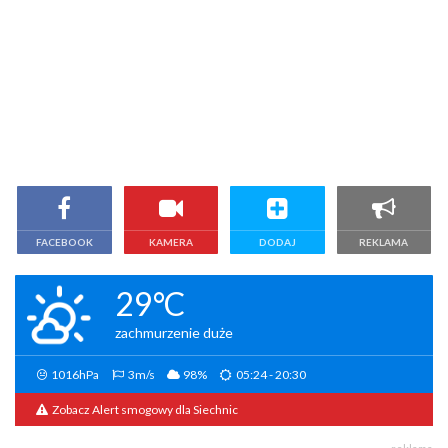
FACEBOOK
KAMERA
DODAJ
REKLAMA
29°C
zachmurzenie duże
1016hPa
3m/s
98%
05:24 - 20:30
Zobacz Alert smogowy dla Siechnic