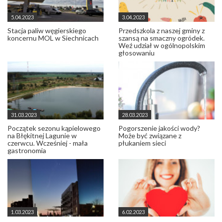
5.04.2023
3.04.2023
Stacja paliw węgierskiego
Przedszkola z naszej gminy z
koncernu MOL w Siechnicach
szansą na smaczny ogródek.
Weź udział w ogólnopolskim
głosowaniu
31.03.2023
28.03.2023
Początek sezonu kąpielowego
Pogorszenie jakości wody?
na Błękitnej Lagunie w
Może być związane z
czerwcu. Wcześniej - mała
płukaniem sieci
gastronomia
1.03.2023
6.02.2023