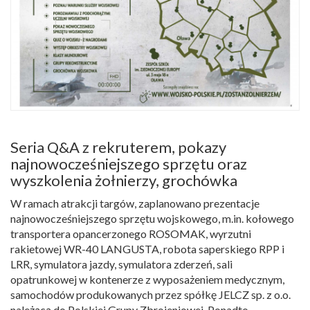
Seria Q&A z rekruterem, pokazy
najnowocześniejszego sprzętu oraz
wyszkolenia żołnierzy, grochówka
W ramach atrakcji targów, zaplanowano prezentacje
najnowocześniejszego sprzętu wojskowego, m.in. kołowego
transportera opancerzonego ROSOMAK, wyrzutni
rakietowej WR-40 LANGUSTA, robota saperskiego RPP i
LRR, symulatora jazdy, symulatora zderzeń, sali
opatrunkowej w kontenerze z wyposażeniem medycznym,
samochodów produkowanych przez spółkę JELCZ sp. z o.o.
należącą do Polskiej Grupy Zbrojeniowej. Ponadto,