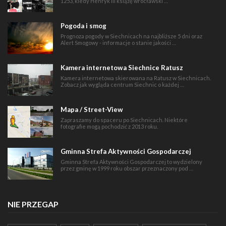
1253, kiedy Henryk III książę wrocławski …
Pogoda i smog
Prognoza pogody w Siechnicach na najbliższe 5 dni oraz
Alert Smogowy - informacje o stanie jakości …
Kamera internetowa Siechnice Ratusz
Kamera internetowa skierowana na Ratusz w Siechnicach.
Zobacz jak wygląda centrum Siechnic o każdej …
Mapa / Street-View
Zapraszamy do spaceru po Siechnicach. Niektóre
fotografie mogą pochodzić z 2013 roku.
Gminna Strefa Aktywności Gospodarczej
Gminna Strefa Aktywności Gospodarczej to wydzielony
przez gminę w 1999 roku obszar przeznaczony pod …
NIE PRZEGAP