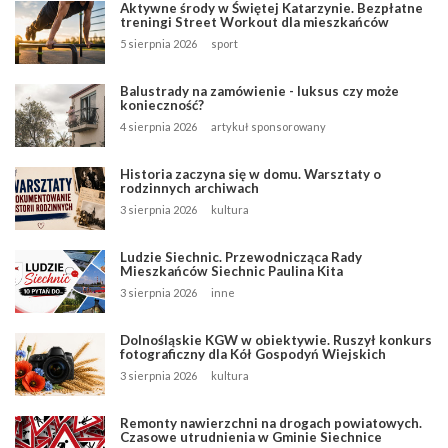
Aktywne środy w Świętej Katarzynie. Bezpłatne
treningi Street Workout dla mieszkańców
5 sierpnia 2026
sport
Balustrady na zamówienie - luksus czy może
konieczność?
4 sierpnia 2026
artykuł sponsorowany
Historia zaczyna się w domu. Warsztaty o
rodzinnych archiwach
3 sierpnia 2026
kultura
Ludzie Siechnic. Przewodnicząca Rady
Mieszkańców Siechnic Paulina Kita
3 sierpnia 2026
inne
Dolnośląskie KGW w obiektywie. Ruszył konkurs
fotograficzny dla Kół Gospodyń Wiejskich
3 sierpnia 2026
kultura
Remonty nawierzchni na drogach powiatowych.
Czasowe utrudnienia w Gminie Siechnice