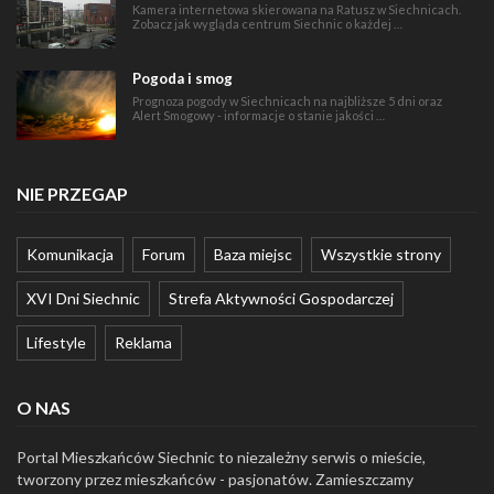
Kamera internetowa skierowana na Ratusz w Siechnicach.
Zobacz jak wygląda centrum Siechnic o każdej …
Pogoda i smog
Prognoza pogody w Siechnicach na najbliższe 5 dni oraz
Alert Smogowy - informacje o stanie jakości …
NIE PRZEGAP
Komunikacja
Forum
Baza miejsc
Wszystkie strony
XVI Dni Siechnic
Strefa Aktywności Gospodarczej
Lifestyle
Reklama
O NAS
Portal Mieszkańców Siechnic to niezależny serwis o mieście,
tworzony przez mieszkańców - pasjonatów. Zamieszczamy