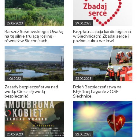
29.06.2023
29.06.2023
Barszcz Sosnowskiego: Uważaj
Bezpłatna akcja kardiologiczna
na tę silnie trującą roślinę -
w Siechnicach! Zbadaj serce i
również w Siechnicach
poziom cukru we krwi
4.06.2023
25.05.2023
Zasady bezpieczeństwa nad
Dzień Bezpieczeństwa na
wodą: Ciesz się wodą
Błękitnej Lagunie z OSP
bezpiecznie!
Siechnice
25.05.2023
22.05.2023