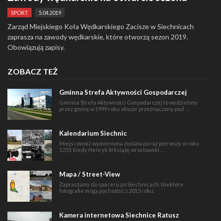
SPORT
5.04.2019
Zarząd Miejskiego Koła Wędkarskiego Zacisze w Siechnicach
zaprasza na zawody wędkarskie, które otworzą sezon 2019.
Obowiązują zapisy.
ZOBACZ TEŻ
Gminna Strefa Aktywności Gospodarczej
Gminna Strefa Aktywności Gospodarczej to wydzielony
przez gminę w 1999 roku obszar przeznaczony pod …
Kalendarium Siechnic
Miejscowość wymieniona została po raz pierwszy w roku
1253, kiedy Henryk III książę wrocławski …
Mapa / Street-View
Zapraszamy do spaceru po Siechnicach. Niektóre
fotografie mogą pochodzić z 2013 roku.
Kamera internetowa Siechnice Ratusz