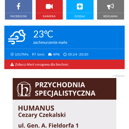
FACEBOOK
KAMERA
DODAJ
REKLAMA
23°C
zachmurzenie małe
1017hPa
1m/s
49%
05:24 - 20:30
Zobacz Alert smogowy dla Siechnic
reklama