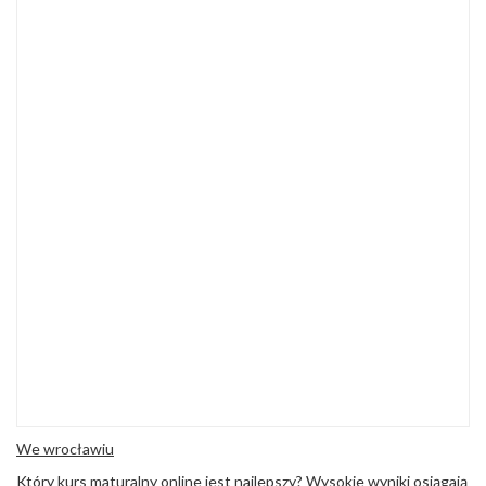
We wrocławiu
Który
kurs maturalny online
jest najlepszy? Wysokie wyniki osiągają