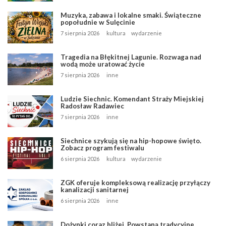
Muzyka, zabawa i lokalne smaki. Świąteczne
popołudnie w Sulęcinie
7 sierpnia 2026
kultura
wydarzenie
Tragedia na Błękitnej Lagunie. Rozwaga nad
wodą może uratować życie
7 sierpnia 2026
inne
Ludzie Siechnic. Komendant Straży Miejskiej
Radosław Radawiec
7 sierpnia 2026
inne
Siechnice szykują się na hip-hopowe święto.
Zobacz program festiwalu
6 sierpnia 2026
kultura
wydarzenie
ZGK oferuje kompleksową realizację przyłączy
kanalizacji sanitarnej
6 sierpnia 2026
inne
Dożynki coraz bliżej. Powstaną tradycyjne