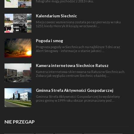
fotografie mogą pochodzić z 2013 roku.
Kalendarium Siechnic
Miejscowość wymieniona została po raz pierwszy w roku
1253, kiedy Henryk III książę wrocławski …
Pogoda i smog
Prognoza pogody w Siechnicach na najbliższe 5 dni oraz
Alert Smogowy - informacje o stanie jakości …
Kamera internetowa Siechnice Ratusz
Kamera internetowa skierowana na Ratusz w Siechnicach.
Zobacz jak wygląda centrum Siechnic o każdej …
Gminna Strefa Aktywności Gospodarczej
Gminna Strefa Aktywności Gospodarczej to wydzielony
przez gminę w 1999 roku obszar przeznaczony pod …
NIE PRZEGAP