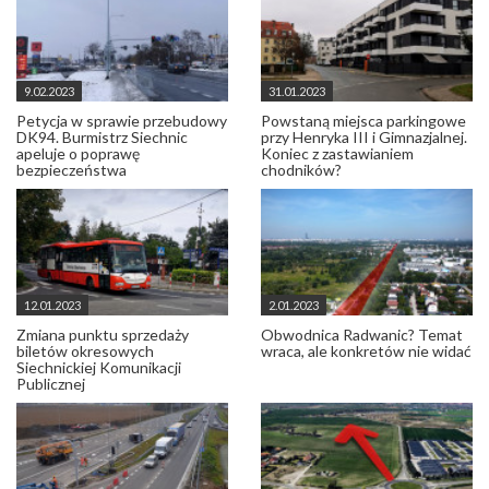
9.02.2023
31.01.2023
Petycja w sprawie przebudowy
Powstaną miejsca parkingowe
DK94. Burmistrz Siechnic
przy Henryka III i Gimnazjalnej.
apeluje o poprawę
Koniec z zastawianiem
bezpieczeństwa
chodników?
12.01.2023
2.01.2023
Zmiana punktu sprzedaży
Obwodnica Radwanic? Temat
biletów okresowych
wraca, ale konkretów nie widać
Siechnickiej Komunikacji
Publicznej