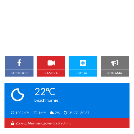
FACEBOOK
KAMERA
DODAJ
REKLAMA
22°C
bezchmurnie
1022hPa
1m/s
2%
05:27 - 20:27
Zobacz Alert smogowy dla Siechnic