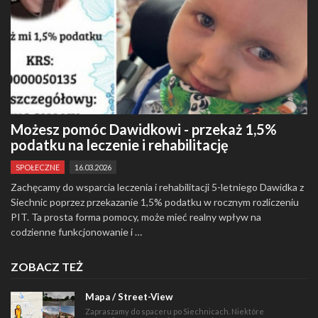
Możesz pomóc Dawidkowi - przekaż 1,5%
podatku na leczenie i rehabilitację
SPOŁECZNE
16.03.2026
Zachęcamy do wsparcia leczenia i rehabilitacji 5-letniego Dawidka z
Siechnic poprzez przekazanie 1,5% podatku w rocznym rozliczeniu
PIT. Ta prosta forma pomocy, może mieć realny wpływ na
codzienne funkcjonowanie i …
ZOBACZ TEŻ
Mapa / Street-View
Zapraszamy do spaceru po Siechnicach. Niektóre