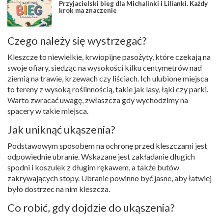
Przyjacielski bieg dla Michalinki i Lilianki. Każdy
krok ma znaczenie
Czego należy się wystrzegać?
Kleszcze to niewielkie, krwiopijne pasożyty, które czekają na
swoje ofiary, siedząc na wysokości kilku centymetrów nad
ziemią na trawie, krzewach czy liściach. Ich ulubione miejsca
to tereny z wysoką roślinnością, takie jak lasy, łąki czy parki.
Warto zwracać uwagę, zwłaszcza gdy wychodzimy na
spacery w takie miejsca.
Jak uniknąć ukąszenia?
Podstawowym sposobem na ochronę przed kleszczami jest
odpowiednie ubranie. Wskazane jest zakładanie długich
spodni i koszulek z długim rękawem, a także butów
zakrywających stopy. Ubranie powinno być jasne, aby łatwiej
było dostrzec na nim kleszcza.
Co robić, gdy dojdzie do ukąszenia?