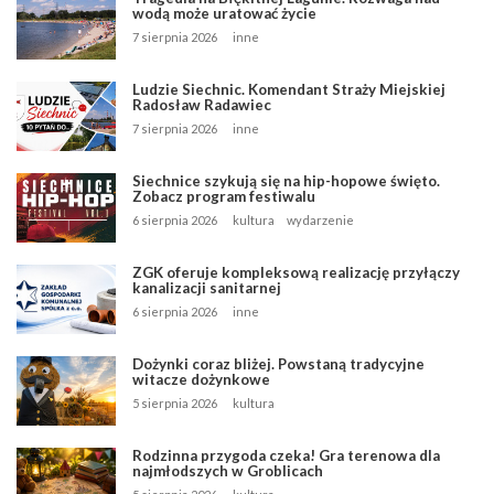
wodą może uratować życie
7 sierpnia 2026
inne
Ludzie Siechnic. Komendant Straży Miejskiej
Radosław Radawiec
7 sierpnia 2026
inne
Siechnice szykują się na hip-hopowe święto.
Zobacz program festiwalu
6 sierpnia 2026
kultura
wydarzenie
ZGK oferuje kompleksową realizację przyłączy
kanalizacji sanitarnej
6 sierpnia 2026
inne
Dożynki coraz bliżej. Powstaną tradycyjne
witacze dożynkowe
5 sierpnia 2026
kultura
Rodzinna przygoda czeka! Gra terenowa dla
najmłodszych w Groblicach