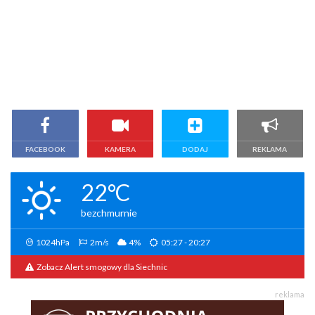
FACEBOOK
KAMERA
DODAJ
REKLAMA
22°C
bezchmurnie
1024hPa
2m/s
4%
05:27 - 20:27
Zobacz Alert smogowy dla Siechnic
reklama