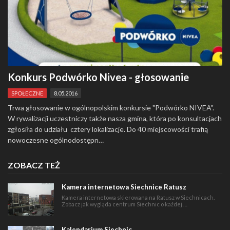
Konkurs Podwórko Nivea - głosowanie
SPOŁECZNE
8.05.2016
Trwa głosowanie w ogólnopolskim konkursie "Podwórko NIVEA".
W rywalizacji uczestniczy także nasza gmina, która po konsultacjach
zgłosiła do udziału cztery lokalizacje. Do 40 miejscowości trafią
nowoczesne ogólnodostępn…
ZOBACZ TEŻ
Kamera internetowa Siechnice Ratusz
Kamera internetowa skierowana na Ratusz w Siechnicach.
Zobacz jak wygląda centrum Siechnic o każdej …
Kalendarium Siechnic