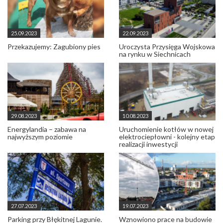
25.09.2023
22.09.2023
Przekazujemy: Zagubiony pies
Uroczysta Przysięga Wojskowa
na rynku w Siechnicach
29.08.2023
10.08.2023
Energylandia – zabawa na
Uruchomienie kotłów w nowej
najwyższym poziomie
elektrociepłowni - kolejny etap
realizacji inwestycji
27.07.2023
19.07.2023
Parking przy Błękitnej Lagunie.
Wznowiono prace na budowie