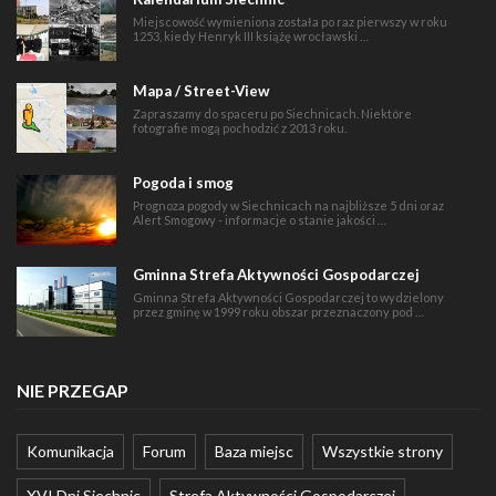
Miejscowość wymieniona została po raz pierwszy w roku
1253, kiedy Henryk III książę wrocławski …
Mapa / Street-View
Zapraszamy do spaceru po Siechnicach. Niektóre
fotografie mogą pochodzić z 2013 roku.
Pogoda i smog
Prognoza pogody w Siechnicach na najbliższe 5 dni oraz
Alert Smogowy - informacje o stanie jakości …
Gminna Strefa Aktywności Gospodarczej
Gminna Strefa Aktywności Gospodarczej to wydzielony
przez gminę w 1999 roku obszar przeznaczony pod …
NIE PRZEGAP
Komunikacja
Forum
Baza miejsc
Wszystkie strony
XVI Dni Siechnic
Strefa Aktywności Gospodarczej