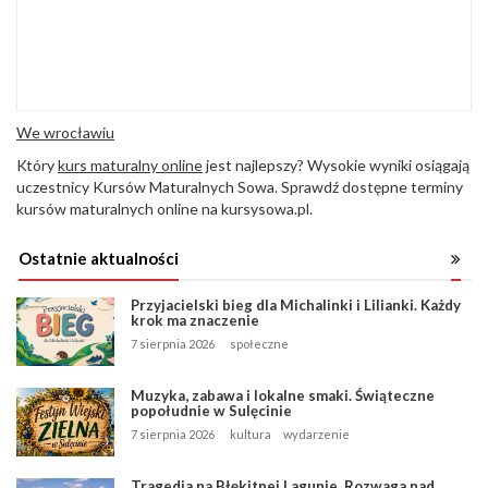
We wrocławiu
Który
kurs maturalny online
jest najlepszy? Wysokie wyniki osiągają
uczestnicy Kursów Maturalnych Sowa. Sprawdź dostępne terminy
kursów maturalnych online na kursysowa.pl.
Ostatnie aktualności
Przyjacielski bieg dla Michalinki i Lilianki. Każdy
krok ma znaczenie
7 sierpnia 2026
społeczne
Muzyka, zabawa i lokalne smaki. Świąteczne
popołudnie w Sulęcinie
7 sierpnia 2026
kultura
wydarzenie
Tragedia na Błękitnej Lagunie. Rozwaga nad