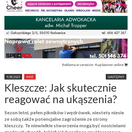
Reklama w serwisie · Kup banner online
9.08.2023
INNE
NASTĘPNY
Kleszcze: Jak skutecznie
reagować na ukąszenia?
Sezon letni, pełen pikników i wędrówek, niestety niesie
ze sobą także potencjalne zagrożenie ze strony
kleszczy. Te niewielkie stworzenia mogą być nosicielami
groźnych chorób, takich jak borelioza czy kleszczowe