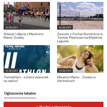
29.08.2019
26.08.2019
Relacja i zdjęcia z Maratonu
Zawody o Puchar Burmistrza w
Mamo-Zumby
Tenisie Plażowym na Błękitnej
Lagunie
21.08.2019
20.08.2019
Termathlon - ostatni dzwonek
Maraton Mamo - Zumba w
na zapisy!
Siechnicach
Ogłoszenia lokalne