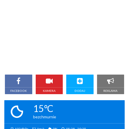
FACEBOOK
KAMERA
DODAJ
REKLAMA
15°C
bezchmurnie
1024hPa
1m/s
0%
05:28 - 20:25