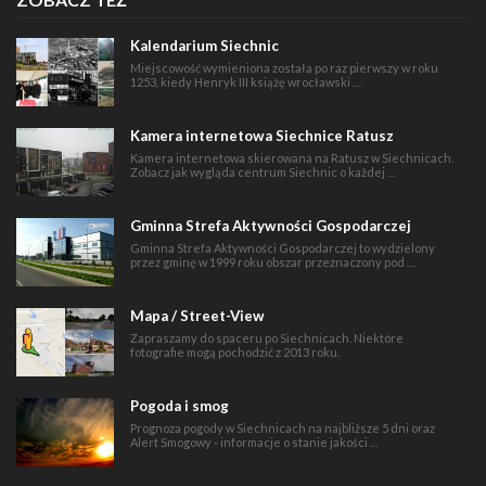
Kalendarium Siechnic
Miejscowość wymieniona została po raz pierwszy w roku
1253, kiedy Henryk III książę wrocławski …
Kamera internetowa Siechnice Ratusz
Kamera internetowa skierowana na Ratusz w Siechnicach.
Zobacz jak wygląda centrum Siechnic o każdej …
Gminna Strefa Aktywności Gospodarczej
Gminna Strefa Aktywności Gospodarczej to wydzielony
przez gminę w 1999 roku obszar przeznaczony pod …
Mapa / Street-View
Zapraszamy do spaceru po Siechnicach. Niektóre
fotografie mogą pochodzić z 2013 roku.
Pogoda i smog
Prognoza pogody w Siechnicach na najbliższe 5 dni oraz
Alert Smogowy - informacje o stanie jakości …