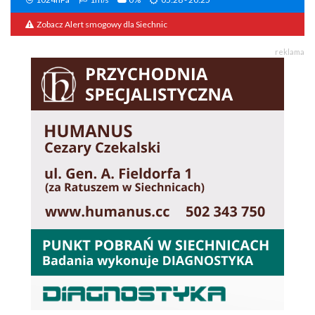
Zobacz Alert smogowy dla Siechnic
reklama