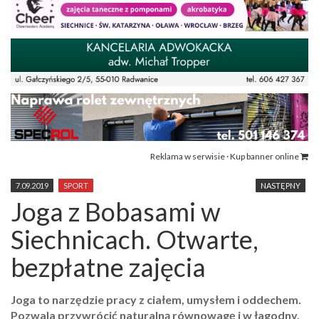
Reklama w serwisie · Kup banner online
7.09.2019
SPORT
NASTĘPNY
Joga z Bobasami w
Siechnicach. Otwarte,
bezpłatne zajęcia
Joga to narzędzie pracy z ciałem, umysłem i oddechem.
Pozwala przywrócić naturalną równowagę i w łagodny,