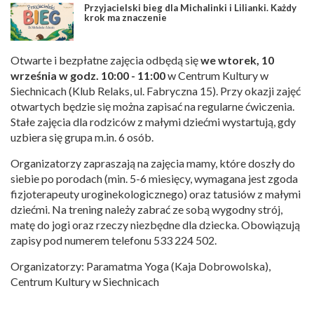
Przyjacielski bieg dla Michalinki i Lilianki. Każdy
krok ma znaczenie
Otwarte i bezpłatne zajęcia odbędą się
we wtorek, 10
września w godz. 10:00 - 11:00
w Centrum Kultury w
Siechnicach (Klub Relaks, ul. Fabryczna 15). Przy okazji zajęć
otwartych będzie się można zapisać na regularne ćwiczenia.
Stałe zajęcia dla rodziców z małymi dziećmi wystartują, gdy
uzbiera się grupa m.in. 6 osób.
Organizatorzy zapraszają na zajęcia mamy, które doszły do
siebie po porodach (min. 5-6 miesięcy, wymagana jest zgoda
fizjoterapeuty uroginekologicznego) oraz tatusiów z małymi
dziećmi. Na trening należy zabrać ze sobą wygodny strój,
matę do jogi oraz rzeczy niezbędne dla dziecka. Obowiązują
zapisy pod numerem telefonu 533 224 502.
Organizatorzy: Paramatma Yoga (Kaja Dobrowolska),
Centrum Kultury w Siechnicach