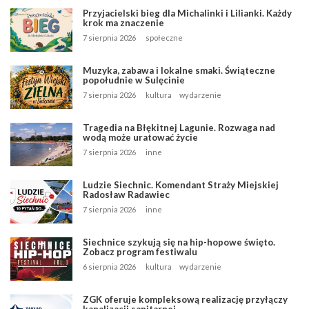
Przyjacielski bieg dla Michalinki i Lilianki. Każdy
krok ma znaczenie
7 sierpnia 2026
społeczne
Muzyka, zabawa i lokalne smaki. Świąteczne
popołudnie w Sulęcinie
7 sierpnia 2026
kultura
wydarzenie
Tragedia na Błękitnej Lagunie. Rozwaga nad
wodą może uratować życie
7 sierpnia 2026
inne
Ludzie Siechnic. Komendant Straży Miejskiej
Radosław Radawiec
7 sierpnia 2026
inne
Siechnice szykują się na hip-hopowe święto.
Zobacz program festiwalu
6 sierpnia 2026
kultura
wydarzenie
ZGK oferuje kompleksową realizację przyłączy
kanalizacji sanitarnej