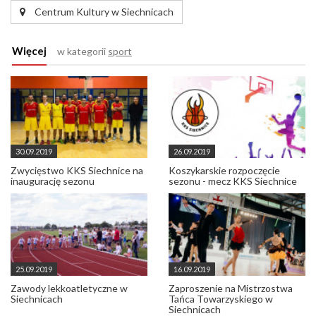
Centrum Kultury w Siechnicach
Więcej
w kategorii
sport
30.09.2019
26.09.2019
Zwycięstwo KKS Siechnice na
Koszykarskie rozpoczęcie
inaugurację sezonu
sezonu - mecz KKS Siechnice
25.09.2019
16.09.2019
Zawody lekkoatletyczne w
Zaproszenie na Mistrzostwa
Siechnicach
Tańca Towarzyskiego w
Siechnicach