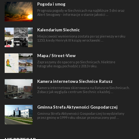
Pogoda i smog
Prognoza pogody w Siechnicach na najbliższe 5 dni oraz
Alert Smogowy - informacje o stanie jakości …
Kalendarium Siechnic
Miejscowość wymieniona została po raz pierwszy w roku
1253, kiedy Henryk III książę wrocławski …
Mapa / Street-View
Zapraszamy do spaceru po Siechnicach. Niektóre
fotografie mogą pochodzić z 2013 roku.
Kamera internetowa Siechnice Ratusz
Kamera internetowa skierowana na Ratusz w Siechnicach.
Zobacz jak wygląda centrum Siechnic o każdej …
Gminna Strefa Aktywności Gospodarczej
Gminna Strefa Aktywności Gospodarczej to wydzielony
przez gminę w 1999 roku obszar przeznaczony pod …