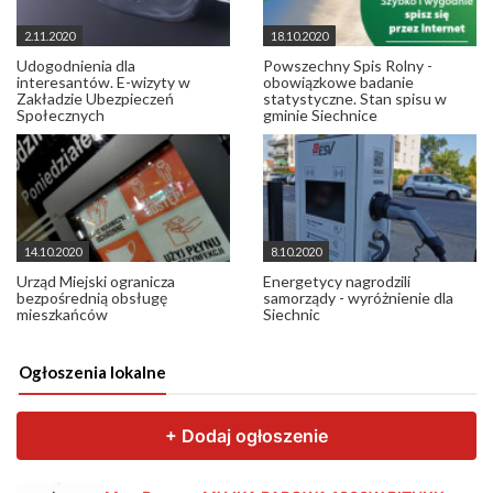
2.11.2020
18.10.2020
Udogodnienia dla
Powszechny Spis Rolny -
interesantów. E-wizyty w
obowiązkowe badanie
Zakładzie Ubezpieczeń
statystyczne. Stan spisu w
Społecznych
gminie Siechnice
14.10.2020
8.10.2020
Urząd Miejski ogranicza
Energetycy nagrodzili
bezpośrednią obsługę
samorządy - wyróżnienie dla
mieszkańców
Siechnic
Ogłoszenia lokalne