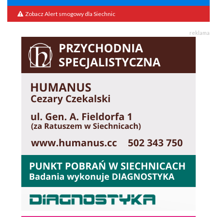
Zobacz Alert smogowy dla Siechnic
reklama