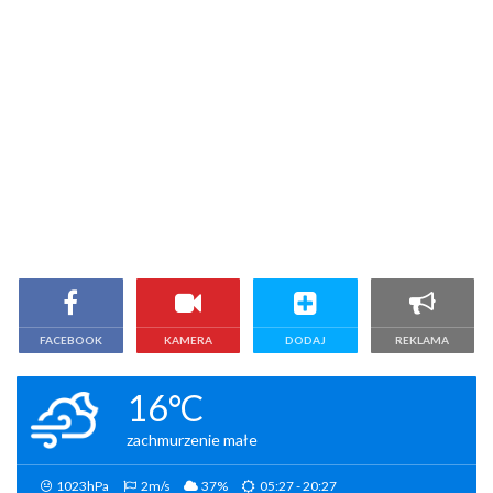
FACEBOOK
KAMERA
DODAJ
REKLAMA
16°C
zachmurzenie małe
1023hPa
2m/s
37%
05:27 - 20:27