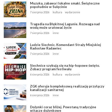
Muzyka, zabawa i lokalne smaki. Świąteczne
popołudnie w Sulęcinie
7 sierpnia 2026
kultura
wydarzenie
Tragedia na Błękitnej Lagunie. Rozwaga nad
wodą może uratować życie
7 sierpnia 2026
inne
Ludzie Siechnic. Komendant Straży Miejskiej
Radosław Radawiec
7 sierpnia 2026
inne
Siechnice szykują się na hip-hopowe święto.
Zobacz program festiwalu
6 sierpnia 2026
kultura
wydarzenie
ZGK oferuje kompleksową realizację przyłączy
kanalizacji sanitarnej
6 sierpnia 2026
inne
Dożynki coraz bliżej. Powstaną tradycyjne
witacze dożynkowe