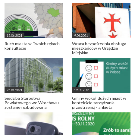
19.06.2021
9.06.2021
Ruch miasta w Twoich rękach -
Wraca bezpośrednia obsługa
konsultacje
mieszkańców w Urzędzie
Miejskim
26.01.2021
12.01.2021
Siedziba Starostwa
Gminy wokół dużych miast w
Powiatowego we Wrocławiu
kontekście zarządzania
zostanie rozbudowana
przestrzenią - ankieta