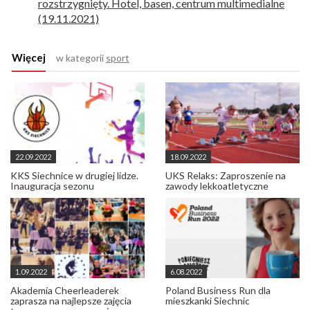
rozstrzygnięty. Hotel, basen, centrum multimedialne
(19.11.2021)
Więcej
w kategorii
sport
22.09.2022
18.09.2022
KKS Siechnice w drugiej lidze.
UKS Relaks: Zaproszenie na
Inauguracja sezonu
zawody lekkoatletyczne
1.09.2022
6.08.2022
Akademia Cheerleaderek
Poland Business Run dla
zaprasza na najlepsze zajęcia
mieszkanki Siechnic