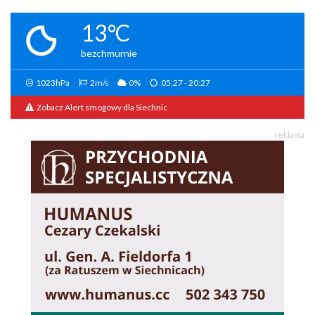
13°C
bezchmurnie
1023hPa
2m/s
0%
05:27 - 20:27
Zobacz Alert smogowy dla Siechnic
reklama