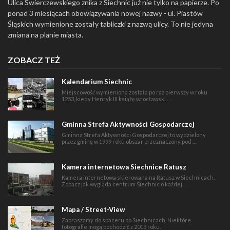
Ulica Świerczewskiego znika z Siechnic już nie tylko na papierze. Po
ponad 3 miesiącach obowiązywania nowej nazwy - ul. Piastów
Śląskich wymienione zostały tabliczki z nazwą ulicy. To nie jedyna
zmiana na planie miasta.
ZOBACZ TEŻ
Kalendarium Siechnic
Miejscowość wymieniona została po raz pierwszy w roku
1253, kiedy Henryk III książę wrocławski …
Gminna Strefa Aktywności Gospodarczej
Gminna Strefa Aktywności Gospodarczej to wydzielony
przez gminę w 1999 roku obszar przeznaczony pod …
Kamera internetowa Siechnice Ratusz
Kamera internetowa skierowana na Ratusz w Siechnicach.
Zobacz jak wygląda centrum Siechnic o każdej …
Mapa / Street-View
Zapraszamy do spaceru po Siechnicach. Niektóre
fotografie mogą pochodzić z 2013 roku.