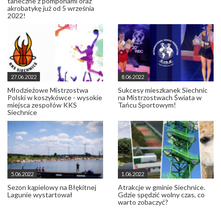
taneczne z pomponami oraz
akrobatykę już od 5 września
2022!
27.06.2022
8.06.2022
Młodzieżowe Mistrzostwa
Sukcesy mieszkanek Siechnic
Polski w koszykówce - wysokie
na Mistrzostwach Świata w
miejsca zespołów KKS
Tańcu Sportowym!
Siechnice
5.06.2022
1.06.2022
Sezon kąpielowy na Błękitnej
Atrakcje w gminie Siechnice.
Lagunie wystartował
Gdzie spędzić wolny czas, co
warto zobaczyć?