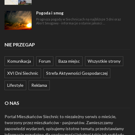
Pogoda i smog
Prognoza pogody w Siechnicach na najbliższe 5 dni oraz
Alert Smogowy - informacje o stanie jakości …
NIE PRZEGAP
Komunikacja
Forum
Baza miejsc
Wszystkie strony
XVI Dni Siechnic
Strefa Aktywności Gospodarczej
Lifestyle
Reklama
O NAS
Portal Mieszkańców Siechnic to niezależny serwis o mieście,
tworzony przez mieszkańców - pasjonatów. Zamieszczamy
zapowiedzi wydarzeń, opisujemy istotne tematy, przedstawiamy
informacje przydatne dla społeczności lokalnej takie jak rozkłady