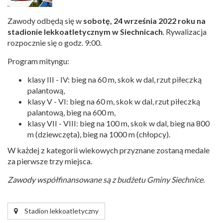
Zawody odbędą się w
sobotę, 24 września 2022 roku na
stadionie lekkoatletycznym w Siechnicach
. Rywalizacja
rozpocznie się o godz. 9:00.
Program mityngu:
klasy III - IV: bieg na 60 m, skok w dal, rzut piłeczką
palantową,
klasy V - VI: bieg na 60 m, skok w dal, rzut piłeczką
palantową, bieg na 600 m,
klasy VII - VIII: bieg na 100 m, skok w dal, bieg na 800
m (dziewczęta), bieg na 1000 m (chłopcy).
W każdej z kategorii wiekowych przyznane zostaną medale
za pierwsze trzy miejsca.
Zawody współfinansowane są z budżetu Gminy Siechnice.
Stadion lekkoatletyczny