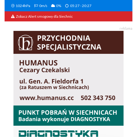
1024hPa
0m/s
0%
05:27 - 20:27
Zobacz Alert smogowy dla Siechnic
reklama