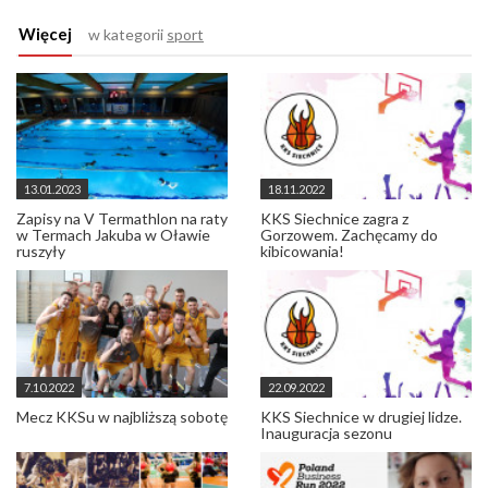
Więcej
w kategorii
sport
13.01.2023
18.11.2022
Zapisy na V Termathlon na raty
KKS Siechnice zagra z
w Termach Jakuba w Oławie
Gorzowem. Zachęcamy do
ruszyły
kibicowania!
7.10.2022
22.09.2022
Mecz KKSu w najbliższą sobotę
KKS Siechnice w drugiej lidze.
Inauguracja sezonu