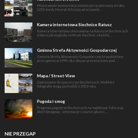
Miejscowość wymieniona została po raz pierwszy w roku
1253, kiedy Henryk III książę wrocławski …
Kamera internetowa Siechnice Ratusz
Kamera internetowa skierowana na Ratusz w Siechnicach.
Zobacz jak wygląda centrum Siechnic o każdej …
Gminna Strefa Aktywności Gospodarczej
Gminna Strefa Aktywności Gospodarczej to wydzielony
przez gminę w 1999 roku obszar przeznaczony pod …
Mapa / Street-View
Zapraszamy do spaceru po Siechnicach. Niektóre
fotografie mogą pochodzić z 2013 roku.
Pogoda i smog
Prognoza pogody w Siechnicach na najbliższe 5 dni oraz
Alert Smogowy - informacje o stanie jakości …
NIE PRZEGAP