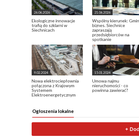
26.06.2026
21.06.2026
Ekologiczne innowacje
Wspólny kierunek: Gmin
trafią do szklarni w
biznes. Siechnice
Siechnicach
zapraszają
przedsiębiorców na
spotkanie
9.02.2024
15.01.2024
Nowa elektrociepłownia
Umowa najmu
połączona z Krajowym
nieruchomości - co
Systemem
powinna zawierać?
Elektroenergetycznym
Ogłoszenia lokalne