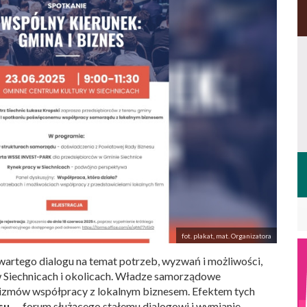
fot. plakat, mat. Organizatora
twartego dialogu na temat potrzeb, wyzwań i możliwości,
w Siechnicach i okolicach. Władze samorządowe
izmów współpracy z lokalnym biznesem. Efektem tych
su
— forum służącego stałemu dialogowi i wymianie