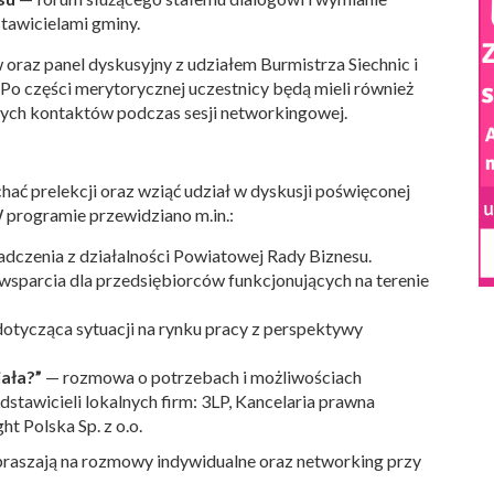
tawicielami gminy.
raz panel dyskusyjny z udziałem Burmistrza Siechnic i
. Po części merytorycznej uczestnicy będą mieli również
ych kontaktów podczas sesji networkingowej.
ać prelekcji oraz wziąć udział w dyskusji poświęconej
 programie przewidziano m.in.:
dczenia z działalności Powiatowej Rady Biznesu.
sparcia dla przedsiębiorców funkcjonujących na terenie
otycząca sytuacji na rynku pracy z perspektywy
ała?”
— rozmowa o potrzebach i możliwościach
stawicieli lokalnych firm: 3LP, Kancelaria prawna
t Polska Sp. z o.o.
apraszają na rozmowy indywidualne oraz networking przy