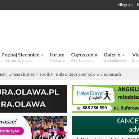
Allegro.pl
R
 Mieszkańców. Aktualności, forum,
Poznaj Siechnice
Forum
Ogłoszenia
Galerie
Vi
Informacje, strony
Dyskusje
Oferty, praca
W obiektywie
Baz
nek: Gmina i Biznes — spotkanie dla przedsiębiorców w Siechnicach