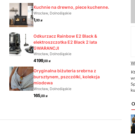
W
K
wy
Sp
ku
O