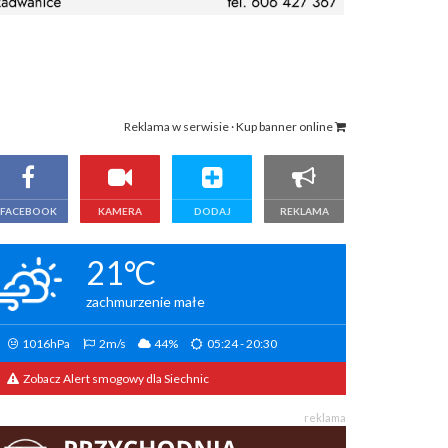
Reklama w serwisie · Kup banner online
FACEBOOK
KAMERA
DODAJ
REKLAMA
21°C
zachmurzenie małe
1016hPa
2m/s
44%
05:24 - 20:30
Zobacz Alert smogowy dla Siechnic
reklama