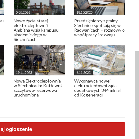
5.05.2026
18.10.2025
a i
Nowe życie starej
Przedsiębiorcy z gminy
elektrociepłowni?
Siechnice spotkają się w
Ambitna wizja kampusu
Radwanicach – rozmowy o
akademickiego w
współpracy i rozwoju
Siechnicach
19.11.2023
6.11.2023
Nowa Elektrociepłownia
Wykonawca nowej
w Siechnicach: Kotłownia
elektrociepłowni żąda
szczytowo-rezerwowa
dodatkowych 344 mln zł
uruchomiona
od Kogeneracji