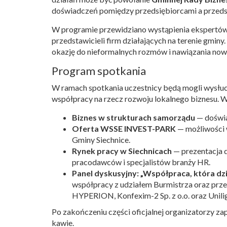
doświadczeń pomiędzy przedsiębiorcami a przeds
W programie przewidziano wystąpienia ekspertów o
przedstawicieli firm działających na terenie gminy
okazję do nieformalnych rozmów i nawiązania now
Program spotkania
W ramach spotkania uczestnicy będą mogli wysłuch
współpracy na rzecz rozwoju lokalnego biznesu. W
Biznes w strukturach samorządu
— doświa
Oferta WSSE INVEST-PARK
— możliwości w
Gminy Siechnice.
Rynek pracy w Siechnicach
— prezentacja d
pracodawców i specjalistów branży HR.
Panel dyskusyjny: „Współpraca, która dzi
współpracy z udziałem Burmistrza oraz przed
HYPERION, Konfexim-2 Sp. z o.o. oraz Uniligh
Po zakończeniu części oficjalnej organizatorzy z
kawie.