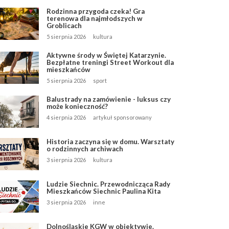
Rodzinna przygoda czeka! Gra
terenowa dla najmłodszych w
Groblicach
5 sierpnia 2026
kultura
Aktywne środy w Świętej Katarzynie.
Bezpłatne treningi Street Workout dla
mieszkańców
5 sierpnia 2026
sport
Balustrady na zamówienie - luksus czy
może konieczność?
4 sierpnia 2026
artykuł sponsorowany
Historia zaczyna się w domu. Warsztaty
o rodzinnych archiwach
3 sierpnia 2026
kultura
Ludzie Siechnic. Przewodnicząca Rady
Mieszkańców Siechnic Paulina Kita
3 sierpnia 2026
inne
Dolnośląskie KGW w obiektywie.