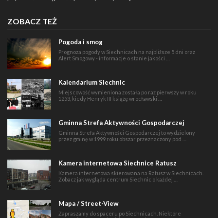
ZOBACZ TEŻ
Pogoda i smog
Prognoza pogody w Siechnicach na najbliższe 5 dni oraz
Alert Smogowy - informacje o stanie jakości …
Kalendarium Siechnic
Miejscowość wymieniona została po raz pierwszy w roku
1253, kiedy Henryk III książę wrocławski …
Gminna Strefa Aktywności Gospodarczej
Gminna Strefa Aktywności Gospodarczej to wydzielony
przez gminę w 1999 roku obszar przeznaczony pod …
Kamera internetowa Siechnice Ratusz
Kamera internetowa skierowana na Ratusz w Siechnicach.
Zobacz jak wygląda centrum Siechnic o każdej …
Mapa / Street-View
Zapraszamy do spaceru po Siechnicach. Niektóre