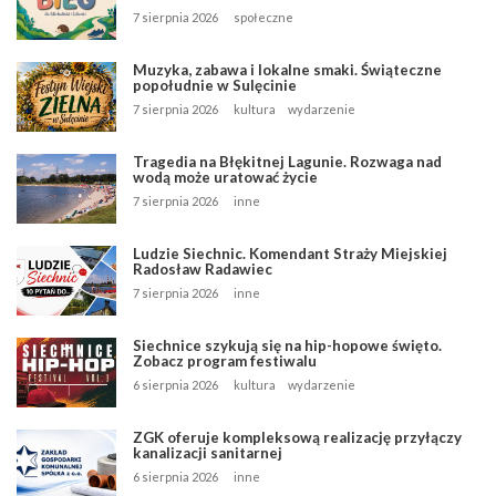
7 sierpnia 2026
społeczne
Muzyka, zabawa i lokalne smaki. Świąteczne
popołudnie w Sulęcinie
7 sierpnia 2026
kultura
wydarzenie
Tragedia na Błękitnej Lagunie. Rozwaga nad
wodą może uratować życie
7 sierpnia 2026
inne
Ludzie Siechnic. Komendant Straży Miejskiej
Radosław Radawiec
7 sierpnia 2026
inne
Siechnice szykują się na hip-hopowe święto.
Zobacz program festiwalu
6 sierpnia 2026
kultura
wydarzenie
ZGK oferuje kompleksową realizację przyłączy
kanalizacji sanitarnej
6 sierpnia 2026
inne