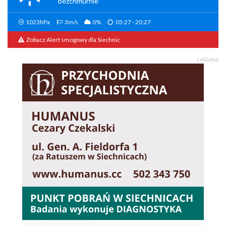
bezchmurnie
1023hPa
3m/s
0%
05:27 - 20:27
Zobacz Alert smogowy dla Siechnic
reklama