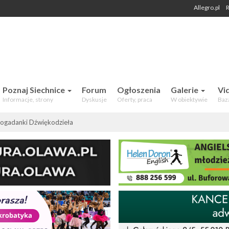
Allegro.pl
R
 Mieszkańców. Aktualności, forum,
Poznaj Siechnice
Forum
Ogłoszenia
Galerie
Vi
Informacje, strony
Dyskusje
Oferty, praca
W obiektywie
Baz
ogadanki Dźwiękodzieła