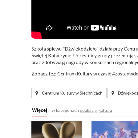
Szkoła śpiewu "Dźwiękodzieło" działa przy Centru
Świętej Katarzynie. Uczestnicy grupy prezentują 
oraz zdobywają nagrody w konkursach regionalnyc
Zobacz też:
Centrum Kultury w czasie #zostańwdo
Centrum Kultury w Siechnicach
Dźwiękodz
Więcej
w kategoriach
edukacja
,
kultura