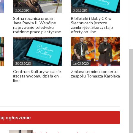
5.05.2020
5.05.2020
Setna rocznica urodzin
Biblioteki i kluby CK w
Jana Pawła II. Wspólne
Siechnicach jeszcze
nagrywanie teledysku,
zamknięte. Skorzystaj z
rodzinne prace plastyczne
oferty on-line
30.03.2020
16.03.2020
Centrum Kultury w czasie
Zmiana terminu koncertu
#zostańwdomu działa on-
zespołu Tomasza Karolaka
line