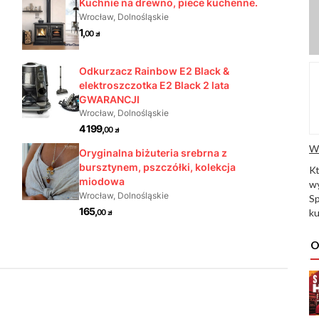
W
K
wy
Sp
ku
O