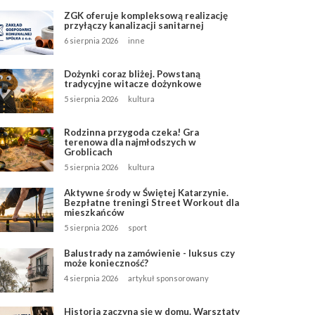
ZGK oferuje kompleksową realizację
przyłączy kanalizacji sanitarnej
6 sierpnia 2026
inne
Dożynki coraz bliżej. Powstaną
tradycyjne witacze dożynkowe
5 sierpnia 2026
kultura
Rodzinna przygoda czeka! Gra
terenowa dla najmłodszych w
Groblicach
5 sierpnia 2026
kultura
Aktywne środy w Świętej Katarzynie.
Bezpłatne treningi Street Workout dla
mieszkańców
5 sierpnia 2026
sport
Balustrady na zamówienie - luksus czy
może konieczność?
4 sierpnia 2026
artykuł sponsorowany
Historia zaczyna się w domu. Warsztaty