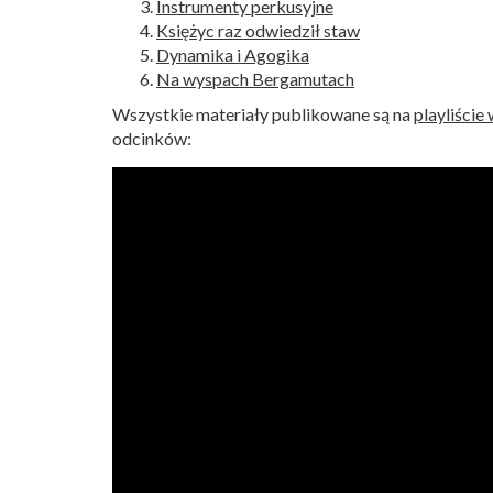
Instrumenty perkusyjne
Księżyc raz odwiedził staw
Dynamika i Agogika
Na wyspach Bergamutach
Wszystkie materiały publikowane są na
playliście
odcinków: