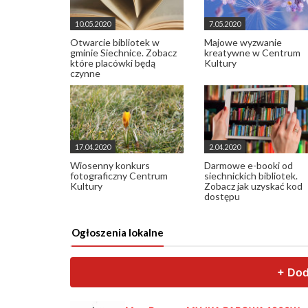
10.05.2020
7.05.2020
Otwarcie bibliotek w
Majowe wyzwanie
gminie Siechnice. Zobacz
kreatywne w Centrum
które placówki będą
Kultury
czynne
17.04.2020
2.04.2020
Wiosenny konkurs
Darmowe e-booki od
fotograficzny Centrum
siechnickich bibliotek.
Kultury
Zobacz jak uzyskać kod
dostępu
Ogłoszenia lokalne