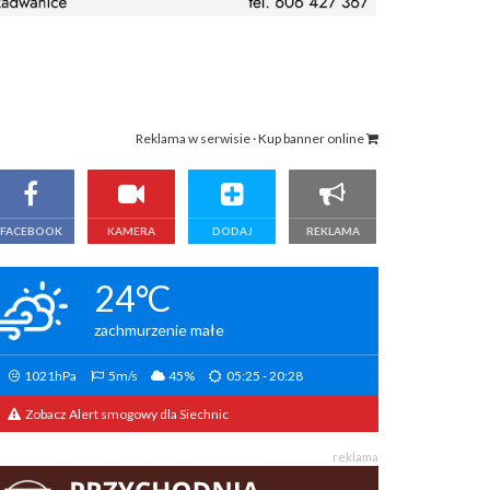
Reklama w serwisie · Kup banner online
FACEBOOK
KAMERA
DODAJ
REKLAMA
24°C
zachmurzenie małe
1021hPa
5m/s
45%
05:25 - 20:28
Zobacz Alert smogowy dla Siechnic
reklama