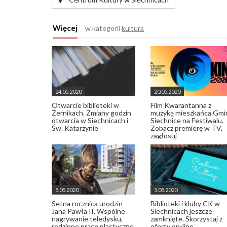
Więcej
w kategorii
kultura
24.05.2020
20.05.2020
Otwarcie biblioteki w
Film Kwarantanna z
Żernikach. Zmiany godzin
muzyką mieszkańca Gmi
otwarcia w Siechnicach i
Siechnice na Festiwalu.
Św. Katarzynie
Zobacz premierę w TV,
zagłosuj
5.05.2020
5.05.2020
Setna rocznica urodzin
Biblioteki i kluby CK w
Jana Pawła II. Wspólne
Siechnicach jeszcze
nagrywanie teledysku,
zamknięte. Skorzystaj z
rodzinne prace plastyczne
oferty on-line