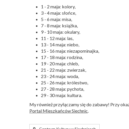
1 - 2 maja: kolory,
3 - 4 maja: słońce,
5 - 6 maja: misa,
7 - 8 maja: książka,
9 - 10 maja: okulary,
11 - 12 maja: las,
13 - 14 maja: niebo,
15 - 16 maja: niezapominajka,
17 - 18 maja: rodzina,
19 - 20 maja: chleb,
21 - 22 maja: zwierzak,
23 - 24 maja: woda,
25 - 26 maja: królestwo,
27 - 28 maja: pychota,
29 - 30 maja: kultura.
My również przyłączamy się do zabawy! Przy okazj
Portal Mieszkańców Siechnic
.
Centrum Kultury w Siechnicach