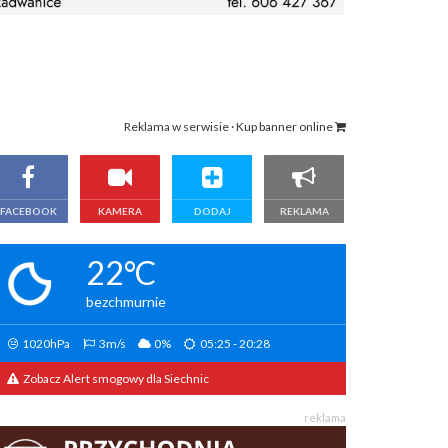
Reklama w serwisie · Kup banner online
FACEBOOK
KAMERA
DODAJ
REKLAMA
22°C
bezchmurnie
1020hPa
3m/s
0%
05:25 - 20:28
Zobacz Alert smogowy dla Siechnic
reklama