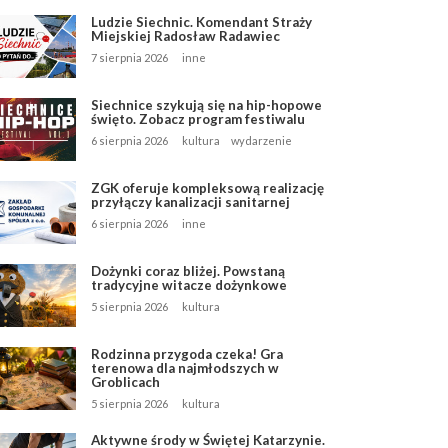
Ludzie Siechnic. Komendant Straży
Miejskiej Radosław Radawiec
7 sierpnia 2026
inne
Siechnice szykują się na hip-hopowe
święto. Zobacz program festiwalu
6 sierpnia 2026
kultura
wydarzenie
ZGK oferuje kompleksową realizację
przyłączy kanalizacji sanitarnej
6 sierpnia 2026
inne
Dożynki coraz bliżej. Powstaną
tradycyjne witacze dożynkowe
5 sierpnia 2026
kultura
Rodzinna przygoda czeka! Gra
terenowa dla najmłodszych w
Groblicach
5 sierpnia 2026
kultura
Aktywne środy w Świętej Katarzynie.