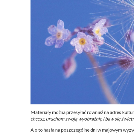
Materiały można przesyłać również na adres
kultu
chcesz, uruchom swoją wyobraźnię i baw się świetn
A o to hasła na poszczególne dni w majowym wyz