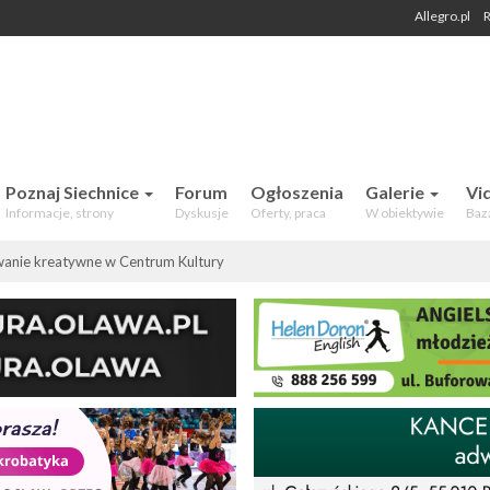
Allegro.pl
R
 Mieszkańców. Aktualności, forum,
Poznaj Siechnice
Forum
Ogłoszenia
Galerie
Vi
Informacje, strony
Dyskusje
Oferty, praca
W obiektywie
Baz
nie kreatywne w Centrum Kultury