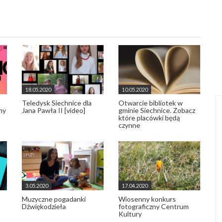
18.05.2020
10.05.2020
Teledysk Siechnice dla
Otwarcie bibliotek w
ny
Jana Pawła II [video]
gminie Siechnice. Zobacz
które placówki będą
czynne
3.05.2020
17.04.2020
Muzyczne pogadanki
Wiosenny konkurs
Dźwiękodzieła
fotograficzny Centrum
Kultury