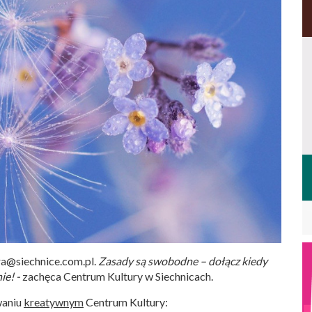
ra@siechnice.com.pl
.
Zasady są swobodne – dołącz kiedy
ie! -
zachęca Centrum Kultury w Siechnicach.
waniu
kreatywnym
Centrum Kultury: