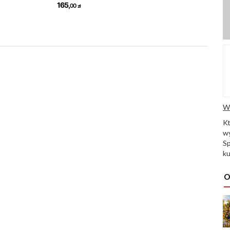
W
K
wy
Sp
ku
O