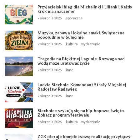
Przyjacielski bieg dla Michalinki i Lilianki. Każdy
krok ma znaczenie
7 sierpnia 2026
społeczne
Muzyka, zabawa i lokalne smaki. Świąteczne
popołudnie w Sulęcinie
7 sierpnia 2026
kultura
wydarzenie
Tragedia na Błękitnej Lagunie. Rozwaga nad
wodą może uratować życie
7 sierpnia 2026
inne
Ludzie Siechnic. Komendant Straży Miejskiej
Radosław Radawiec
7 sierpnia 2026
inne
Siechnice szykują się na hip-hopowe święto.
Zobacz program festiwalu
6 sierpnia 2026
kultura
wydarzenie
ZGK oferuje kompleksową realizację przyłączy