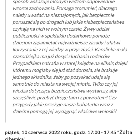
sposób wskazuje młodym widzom odpowiednie
wzorce zachowania. Pomaga zrozumieć, dlaczego
należy uważać na nieznajomych, jak bezpiecznie
poruszać się po drogach lub jakie niebezpieczeństwa
czyhają na nich w wolnym czasie. Żywy udział
publiczności w spektaklu dodatkowo pomoże
dzieciom zapamiętać najważniejsze zasady i ułatwi
korzystanie z tej wiedzy w przyszłości. Karolinka mała
czarodziejka ma już dosyć słuchania rodziców.
Przypadkiem natrafia w starej księdze na eliksir, dzięki
któremu mogłaby się już stać dorosła, ale brakuje
jednego składnika, żeby go pozyskać udaje się
samotnie do miasta na swojej miotle. Tylko czy jej
wiedza dotycząca bezpieczeństwa wystarczy, aby
szczęśliwie przebyć drogę tam i z powrotem? Czy
przygody jakie przeżyje nasza bohaterka wraz z
dziećmi pomogą jej wyciągnąć właściwe wnioski?
piątek, 10 czerwca 2022 roku, godz. 17:00 - 17:45 "Żółta
ciżemka"