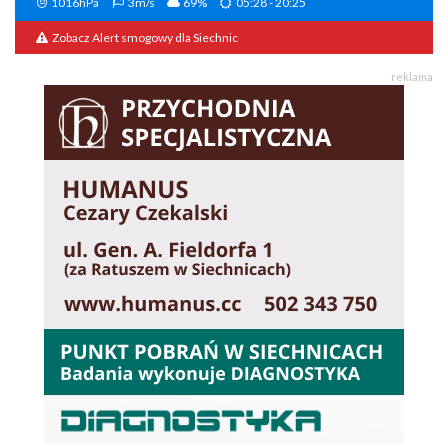
1016hPa
3m/s
69%
05:28 - 20:25
Zobacz Alert smogowy dla Siechnic
reklama