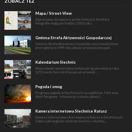
ZOBACZ TEŻ
Mapa / Street-View
Zapraszamy do spaceru po Siechnicach. Niektóre
fotografie mogą pochodzić z 2013 roku.
Gminna Strefa Aktywności Gospodarczej
Gminna Strefa Aktywności Gospodarczej to wydzielony
przez gminę w 1999 roku obszar przeznaczony pod …
Kalendarium Siechnic
Miejscowość wymieniona została po raz pierwszy w roku
1253, kiedy Henryk III książę wrocławski …
Pogoda i smog
Prognoza pogody w Siechnicach na najbliższe 5 dni oraz
Alert Smogowy - informacje o stanie jakości …
Kamera internetowa Siechnice Ratusz
Kamera internetowa skierowana na Ratusz w Siechnicach.
Zobacz jak wygląda centrum Siechnic o każdej …