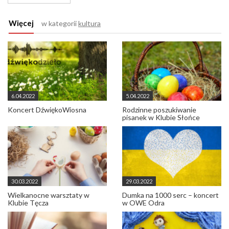
Więcej
w kategorii
kultura
6.04.2022
5.04.2022
Koncert DźwiękoWiosna
Rodzinne poszukiwanie
pisanek w Klubie Słońce
30.03.2022
29.03.2022
Wielkanocne warsztaty w
Dumka na 1000 serc – koncert
Klubie Tęcza
w OWE Odra