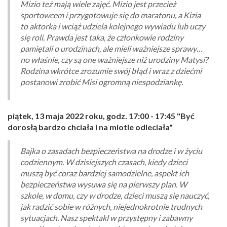
Mizio też mają wiele zajęć. Mizio jest przecież
sportowcem i przygotowuje się do maratonu, a Kizia
to aktorka i wciąż udziela kolejnego wywiadu lub uczy
się roli. Prawda jest taka, że członkowie rodziny
pamiętali o urodzinach, ale mieli ważniejsze sprawy…
no właśnie, czy są one ważniejsze niż urodziny Matysi?
Rodzina wkrótce zrozumie swój błąd i wraz z dziećmi
postanowi zrobić Misi ogromną niespodziankę.
piątek, 13 maja 2022 roku, godz. 17:00 - 17:45 "Być
dorosłą bardzo chciała i na miotle odleciała"
Bajka o zasadach bezpieczeństwa na drodze i w życiu
codziennym. W dzisiejszych czasach, kiedy dzieci
muszą być coraz bardziej samodzielne, aspekt ich
bezpieczeństwa wysuwa się na pierwszy plan. W
szkole, w domu, czy w drodze, dzieci muszą się nauczyć,
jak radzić sobie w różnych, niejednokrotnie trudnych
sytuacjach. Nasz spektakl w przystępny i zabawny