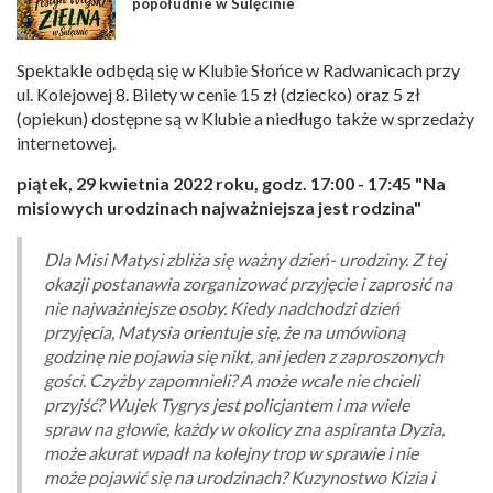
popołudnie w Sulęcinie
Spektakle odbędą się w Klubie Słońce w Radwanicach przy
ul. Kolejowej 8. Bilety w cenie 15 zł (dziecko) oraz 5 zł
(opiekun) dostępne są w Klubie a niedługo także w sprzedaży
internetowej.
piątek, 29 kwietnia 2022 roku, godz. 17:00 - 17:45 "Na
misiowych urodzinach najważniejsza jest rodzina"
Dla Misi Matysi zbliża się ważny dzień- urodziny. Z tej
okazji postanawia zorganizować przyjęcie i zaprosić na
nie najważniejsze osoby. Kiedy nadchodzi dzień
przyjęcia, Matysia orientuje się, że na umówioną
godzinę nie pojawia się nikt, ani jeden z zaproszonych
gości. Czyżby zapomnieli? A może wcale nie chcieli
przyjść? Wujek Tygrys jest policjantem i ma wiele
spraw na głowie, każdy w okolicy zna aspiranta Dyzia,
może akurat wpadł na kolejny trop w sprawie i nie
może pojawić się na urodzinach? Kuzynostwo Kizia i