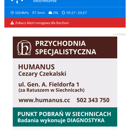
bezchmurnie
1024hPa
3m/s
0%
05:27 - 20:27
Zobacz Alert smogowy dla Siechnic
reklama