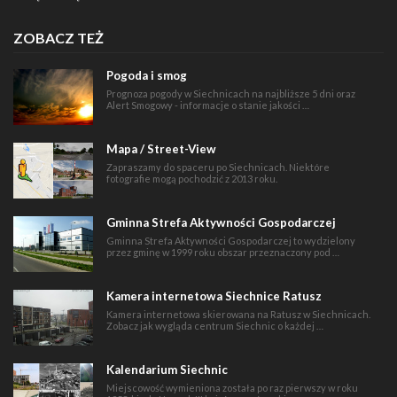
ZOBACZ TEŻ
Pogoda i smog
Prognoza pogody w Siechnicach na najbliższe 5 dni oraz
Alert Smogowy - informacje o stanie jakości …
Mapa / Street-View
Zapraszamy do spaceru po Siechnicach. Niektóre
fotografie mogą pochodzić z 2013 roku.
Gminna Strefa Aktywności Gospodarczej
Gminna Strefa Aktywności Gospodarczej to wydzielony
przez gminę w 1999 roku obszar przeznaczony pod …
Kamera internetowa Siechnice Ratusz
Kamera internetowa skierowana na Ratusz w Siechnicach.
Zobacz jak wygląda centrum Siechnic o każdej …
Kalendarium Siechnic
Miejscowość wymieniona została po raz pierwszy w roku