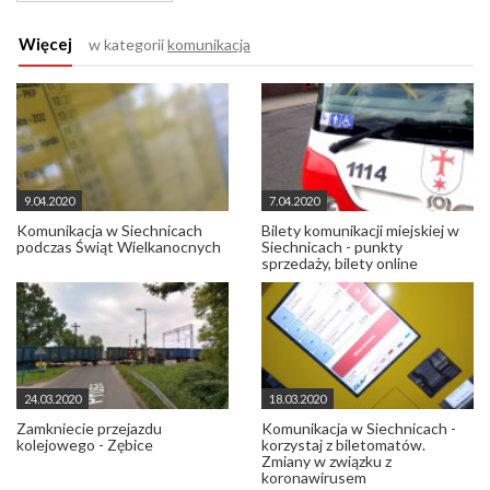
Więcej
w kategorii
komunikacja
9.04.2020
7.04.2020
Komunikacja w Siechnicach
Bilety komunikacji miejskiej w
podczas Świąt Wielkanocnych
Siechnicach - punkty
sprzedaży, bilety online
24.03.2020
18.03.2020
Zamkniecie przejazdu
Komunikacja w Siechnicach -
kolejowego - Zębice
korzystaj z biletomatów.
Zmiany w związku z
koronawirusem