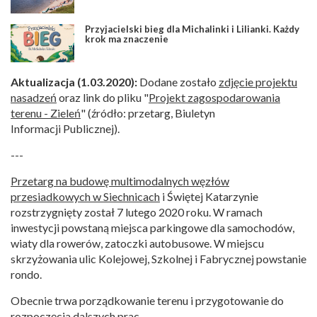
Przyjacielski bieg dla Michalinki i Lilianki. Każdy
krok ma znaczenie
Aktualizacja (1.03.2020):
Dodane zostało
zdjęcie projektu
nasadzeń
oraz link do pliku "
Projekt zagospodarowania
terenu - Zieleń
" (źródło: przetarg, Biuletyn
Informacji Publicznej).
---
Przetarg na budowę multimodalnych węzłów
przesiadkowych w Siechnicach
i Świętej Katarzynie
rozstrzygnięty został 7 lutego 2020 roku. W ramach
inwestycji powstaną miejsca parkingowe dla samochodów,
wiaty dla rowerów, zatoczki autobusowe. W miejscu
skrzyżowania ulic Kolejowej, Szkolnej i Fabrycznej powstanie
rondo.
Obecnie trwa porządkowanie terenu i przygotowanie do
rozpoczęcia dalszych prac.