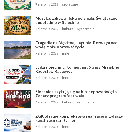
7 sierpnia 2026
społeczne
Muzyka, zabawa i lokalne smaki. Świąteczne
popołudnie w Sulęcinie
7 sierpnia 2026
kultura
wydarzenie
Tragedia na Błękitnej Lagunie. Rozwaga nad
wodą może uratować życie
7 sierpnia 2026
inne
Ludzie Siechnic. Komendant Straży Miejskiej
Radosław Radawiec
7 sierpnia 2026
inne
Siechnice szykują się na hip-hopowe święto.
Zobacz program festiwalu
6 sierpnia 2026
kultura
wydarzenie
ZGK oferuje kompleksową realizację przyłączy
kanalizacji sanitarnej
6 sierpnia 2026
inne