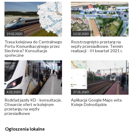
19.02.2020
12.02.2020
Trasa kolejowa do Centralnego
Rozstrzygnięto przetarg na
Portu Komunikacyjnego przez
węzły przesiadkowe. Termin
Siechnice? Konsultacje
realizacji - III kwartał 2021 r.
społeczne
4.02.2020
27.01.2020
Rozkład jazdy KD - konsultacje.
Aplikacja Google Maps wita
Otwarcie ofert w kolejnym
Koleje Dolnośląskie
przetargu na węzły
przesiadkowe
Ogłoszenia lokalne