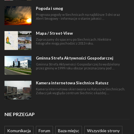
Pogoda i smog
Prognoza pogody w Siechnicach na najbliższe 5 dni oraz
Alert Smogowy - informacje o stanie jakości …
Mapa / Street-View
Zapraszamy do spaceru po Siechnicach. Niektóre
fotografie mogą pochodzić z 2013 roku.
Gminna Strefa Aktywności Gospodarczej
Gminna Strefa Aktywności Gospodarczej to wydzielony
przez gminę w 1999 roku obszar przeznaczony pod …
Kamera internetowa Siechnice Ratusz
Kamera internetowa skierowana na Ratusz w Siechnicach.
Zobacz jak wygląda centrum Siechnic o każdej …
NIE PRZEGAP
Komunikacja
Forum
Baza miejsc
Wszystkie strony