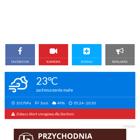
FACEBOOK
KAMERA
DODAJ
REKLAMA
23°C
zachmurzenie małe
1017hPa
1m/s
49%
05:24 - 20:30
Zobacz Alert smogowy dla Siechnic
reklama