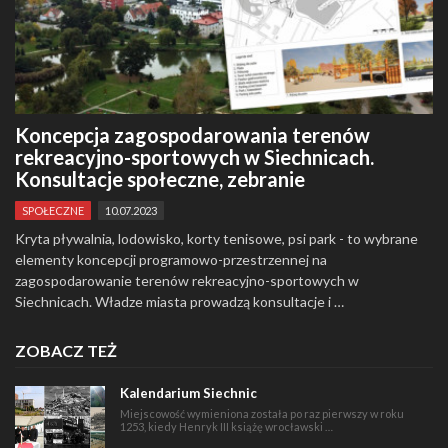
Koncepcja zagospodarowania terenów
rekreacyjno-sportowych w Siechnicach.
Konsultacje społeczne, zebranie
SPOŁECZNE
10.07.2023
Kryta pływalnia, lodowisko, korty tenisowe, psi park - to wybrane
elementy koncepcji programowo-przestrzennej na
zagospodarowanie terenów rekreacyjno-sportowych w
Siechnicach. Władze miasta prowadzą konsultacje i …
ZOBACZ TEŻ
Kalendarium Siechnic
Miejscowość wymieniona została po raz pierwszy w roku
1253, kiedy Henryk III książę wrocławski …