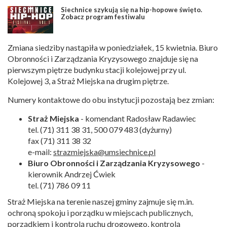
Siechnice szykują się na hip-hopowe święto.
Zobacz program festiwalu
Zmiana siedziby nastąpiła w poniedziałek, 15 kwietnia. Biuro
Obronności i Zarządzania Kryzysowego znajduje się na
pierwszym piętrze budynku stacji kolejowej przy ul.
Kolejowej 3, a Straż Miejska na drugim piętrze.
Numery kontaktowe do obu instytucji pozostają bez zmian:
Straż Miejska
- komendant Radosław Radawiec
tel. (71) 311 38 31, 500 079 483 (dyżurny)
fax (71) 311 38 32
e-mail:
strazmiejska@umsiechnice.pl
Biuro Obronności i Zarządzania Kryzysowego
-
kierownik Andrzej Ćwiek
tel. (71) 786 09 11
Straż Miejska na terenie naszej gminy zajmuje się m.in.
ochroną spokoju i porządku w miejscach publicznych,
porządkiem i kontrolą ruchu drogowego, kontrolą