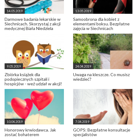
14.05.2019
13.05.2019
Darmowe badania lekarskie w
Samoobrona dla kobiet z
Siechnicach. Skorzystaj z akcji
elementami boksu. Bezpłatne
medycznej Biała Niedziela
zajęcia w Siechnicach
9.05.2019
24.04.2019
Zbiórka książek dla
Uwaga na kleszcze. Co musisz
podopiecznych szpitali i
wiedzieć?
hospicjów - weź udział w akcji!
10.04.2019
7.04.2019
Honorowy krwiodawca. Jak
GOPS: Bezpłatne konsultacje
zostać bohaterem
specjalistów