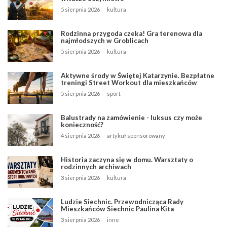
5 sierpnia 2026
kultura
Rodzinna przygoda czeka! Gra terenowa dla
najmłodszych w Groblicach
5 sierpnia 2026
kultura
Aktywne środy w Świętej Katarzynie. Bezpłatne
treningi Street Workout dla mieszkańców
5 sierpnia 2026
sport
Balustrady na zamówienie - luksus czy może
konieczność?
4 sierpnia 2026
artykuł sponsorowany
Historia zaczyna się w domu. Warsztaty o
rodzinnych archiwach
3 sierpnia 2026
kultura
Ludzie Siechnic. Przewodnicząca Rady
Mieszkańców Siechnic Paulina Kita
3 sierpnia 2026
inne