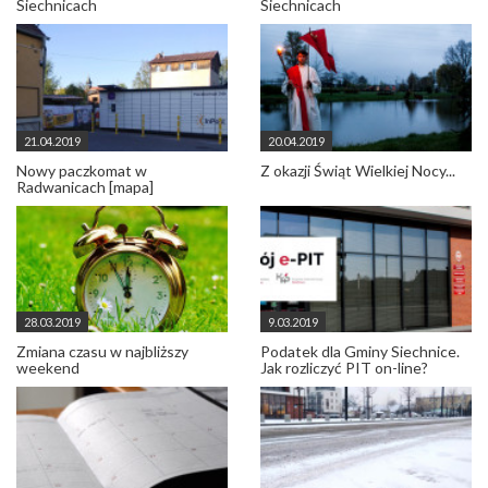
Siechnicach
Siechnicach
21.04.2019
20.04.2019
Nowy paczkomat w
Z okazji Świąt Wielkiej Nocy...
Radwanicach [mapa]
28.03.2019
9.03.2019
Zmiana czasu w najbliższy
Podatek dla Gminy Siechnice.
weekend
Jak rozliczyć PIT on-line?