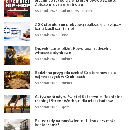
Siechnice szykują się na hip-hopowe święto.
Zobacz program festiwalu
6 sierpnia 2026
kultura
wydarzenie
ZGK oferuje kompleksową realizację przyłączy
kanalizacji sanitarnej
6 sierpnia 2026
inne
Dożynki coraz bliżej. Powstaną tradycyjne
witacze dożynkowe
5 sierpnia 2026
kultura
Rodzinna przygoda czeka! Gra terenowa dla
najmłodszych w Groblicach
5 sierpnia 2026
kultura
Aktywne środy w Świętej Katarzynie. Bezpłatne
treningi Street Workout dla mieszkańców
5 sierpnia 2026
sport
Balustrady na zamówienie - luksus czy może
konieczność?