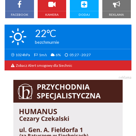
FACEBOOK
KAMERA
DODAJ
REKLAMA
22°C
bezchmurnie
1024hPa
1m/s
6%
05:27 - 20:27
Zobacz Alert smogowy dla Siechnic
reklama