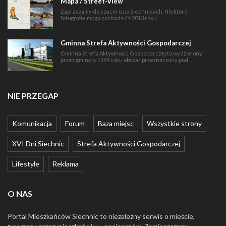
Mapa / Street-View
Zapraszamy do spaceru po Siechnicach. Niektóre
fotografie mogą pochodzić z 2013 roku.
Gminna Strefa Aktywności Gospodarczej
Gminna Strefa Aktywności Gospodarczej to wydzielony
przez gminę w 1999 roku obszar przeznaczony pod …
NIE PRZEGAP
Komunikacja
Forum
Baza miejsc
Wszystkie strony
XVI Dni Siechnic
Strefa Aktywności Gospodarczej
Lifestyle
Reklama
O NAS
Portal Mieszkańców Siechnic to niezależny serwis o mieście,