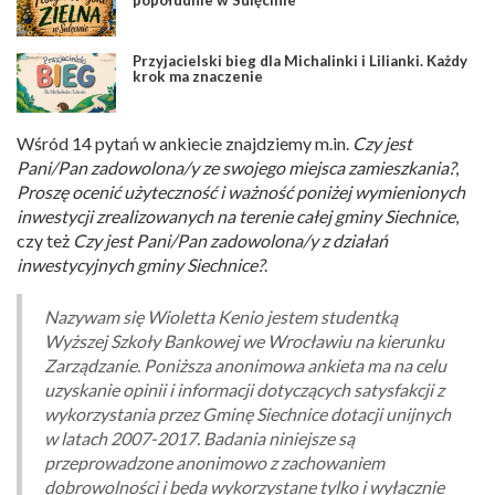
Przyjacielski bieg dla Michalinki i Lilianki. Każdy
krok ma znaczenie
Wśród 14 pytań w ankiecie znajdziemy m.in.
Czy jest
Pani/Pan zadowolona/y ze swojego miejsca zamieszkania?
,
Proszę ocenić użyteczność i ważność poniżej wymienionych
inwestycji zrealizowanych na terenie całej gminy Siechnice
,
czy też
Czy jest Pani/Pan zadowolona/y z działań
inwestycyjnych gminy Siechnice?
.
Nazywam się Wioletta Kenio jestem studentką
Wyższej Szkoły Bankowej we Wrocławiu na kierunku
Zarządzanie. Poniższa anonimowa ankieta ma na celu
uzyskanie opinii i informacji dotyczących satysfakcji z
wykorzystania przez Gminę Siechnice dotacji unijnych
w latach 2007-2017. Badania niniejsze są
przeprowadzone anonimowo z zachowaniem
dobrowolności i będą wykorzystane tylko i wyłącznie