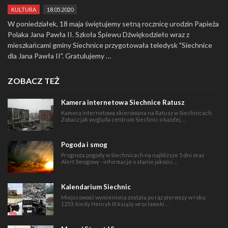
KULTURA
18.05.2020
W poniedziałek, 18 maja świętujemy setną rocznicę urodzin Papieża
Polaka Jana Pawła II. Szkoła Śpiewu Dźwiękodzieło wraz z
mieszkańcami gminy Siechnice przygotowała teledysk "Siechnice
dla Jana Pawła II". Gratulujemy …
ZOBACZ TEŻ
Kamera internetowa Siechnice Ratusz
Kamera internetowa skierowana na Ratusz w Siechnicach.
Zobacz jak wygląda centrum Siechnic o każdej …
Pogoda i smog
Prognoza pogody w Siechnicach na najbliższe 5 dni oraz
Alert Smogowy - informacje o stanie jakości …
Kalendarium Siechnic
Miejscowość wymieniona została po raz pierwszy w roku
1253, kiedy Henryk III książę wrocławski …