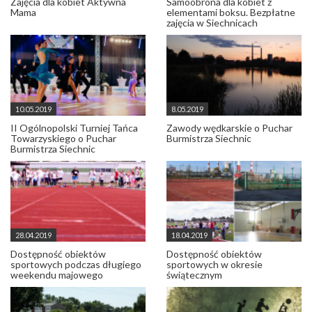
Zajęcia dla kobiet Aktywna
Samoobrona dla kobiet z
Mama
elementami boksu. Bezpłatne
zajęcia w Siechnicach
10.05.2019
8.05.2019
II Ogólnopolski Turniej Tańca
Zawody wędkarskie o Puchar
Towarzyskiego o Puchar
Burmistrza Siechnic
Burmistrza Siechnic
28.04.2019
18.04.2019
Dostępność obiektów
Dostępność obiektów
sportowych podczas długiego
sportowych w okresie
weekendu majowego
świątecznym