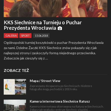
KKS Siechnice na Turnieju o Puchar
Prezydenta Wrocławia
GALERIA
SPORT
15.06.2018
Ogólnopolski turniej koszykówki o puchar Prezydenta Wrocławia
za nami. Dzielne Żaczki KKS Siechnice znów pokazały się z jak
najlepszej strony i zaskoczyły formą niejednego przeciwnika.
Zobaczcie jak cieszyły się z …
ZOBACZ TEŻ
Mapa / Street-View
Zapraszamy do spaceru po Siechnicach. Niektóre
fotografie mogą pochodzić z 2013 roku.
Kamera internetowa Siechnice Ratusz
Kamera internetowa skierowana na Ratusz w Siechnicach.
Zobacz jak wygląda centrum Siechnic o każdej …