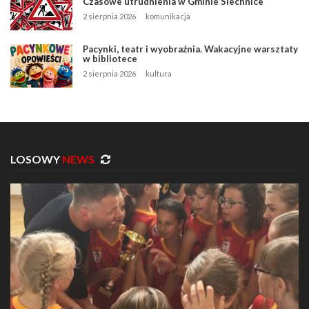
Czasowe utrudnienia w Gminie Siechnice
2 sierpnia 2026
komunikacja
Pacynki, teatr i wyobraźnia. Wakacyjne warsztaty
w bibliotece
2 sierpnia 2026
kultura
LOSOWY
NEWS