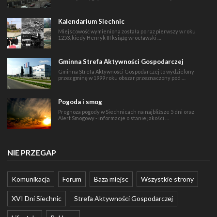
Kalendarium Siechnic
Miejscowość wymieniona została po raz pierwszy w roku
1253, kiedy Henryk III książę wrocławski …
Gminna Strefa Aktywności Gospodarczej
Gminna Strefa Aktywności Gospodarczej to wydzielony
przez gminę w 1999 roku obszar przeznaczony pod …
Pogoda i smog
Prognoza pogody w Siechnicach na najbliższe 5 dni oraz
Alert Smogowy - informacje o stanie jakości …
NIE PRZEGAP
Komunikacja
Forum
Baza miejsc
Wszystkie strony
XVI Dni Siechnic
Strefa Aktywności Gospodarczej