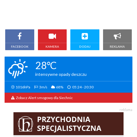
FACEBOOK
KAMERA
DODAJ
REKLAMA
28°C
intensywne opady deszczu
1016hPa
3m/s
68%
05:24 - 20:30
Zobacz Alert smogowy dla Siechnic
reklama