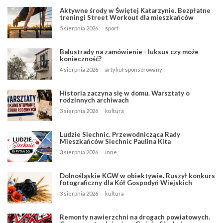
Aktywne środy w Świętej Katarzynie. Bezpłatne
treningi Street Workout dla mieszkańców
5 sierpnia 2026
sport
Balustrady na zamówienie - luksus czy może
konieczność?
4 sierpnia 2026
artykuł sponsorowany
Historia zaczyna się w domu. Warsztaty o
rodzinnych archiwach
3 sierpnia 2026
kultura
Ludzie Siechnic. Przewodnicząca Rady
Mieszkańców Siechnic Paulina Kita
3 sierpnia 2026
inne
Dolnośląskie KGW w obiektywie. Ruszył konkurs
fotograficzny dla Kół Gospodyń Wiejskich
3 sierpnia 2026
kultura
Remonty nawierzchni na drogach powiatowych.