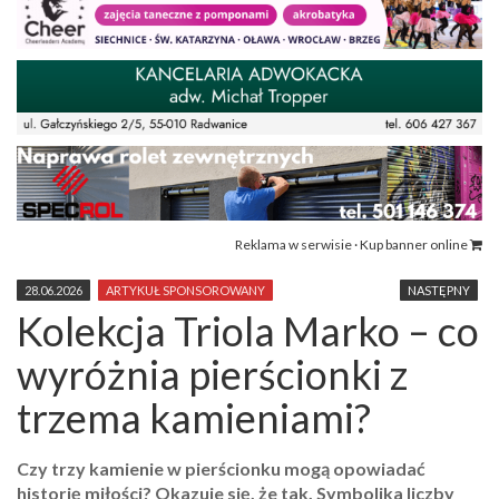
Reklama w serwisie · Kup banner online
28.06.2026
ARTYKUŁ SPONSOROWANY
NASTĘPNY
Kolekcja Triola Marko – co
wyróżnia pierścionki z
trzema kamieniami?
Czy trzy kamienie w pierścionku mogą opowiadać
historię miłości? Okazuje się, że tak. Symbolika liczby