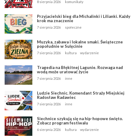
8 sierpnia 2026
komunikaty
Przyjacielski bieg dla Michalinki i Lilianki. Każdy
krok ma znaczenie
7 sierpnia 2026
społeczne
Muzyka, zabawa i lokalne smaki. Świąteczne
popołudnie w Sulęcinie
7 sierpnia 2026
kultura
wydarzenie
Tragedia na Błękitnej Lagunie. Rozwaga nad
wodą może uratować życie
7 sierpnia 2026
inne
Ludzie Siechnic. Komendant Straży Miejskiej
Radosław Radawiec
7 sierpnia 2026
inne
Siechnice szykują się na hip-hopowe święto.
Zobacz program festiwalu
6 sierpnia 2026
kultura
wydarzenie