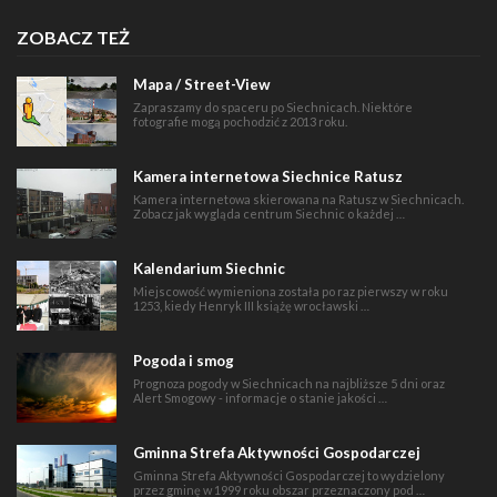
ZOBACZ TEŻ
Mapa / Street-View
Zapraszamy do spaceru po Siechnicach. Niektóre
fotografie mogą pochodzić z 2013 roku.
Kamera internetowa Siechnice Ratusz
Kamera internetowa skierowana na Ratusz w Siechnicach.
Zobacz jak wygląda centrum Siechnic o każdej …
Kalendarium Siechnic
Miejscowość wymieniona została po raz pierwszy w roku
1253, kiedy Henryk III książę wrocławski …
Pogoda i smog
Prognoza pogody w Siechnicach na najbliższe 5 dni oraz
Alert Smogowy - informacje o stanie jakości …
Gminna Strefa Aktywności Gospodarczej
Gminna Strefa Aktywności Gospodarczej to wydzielony
przez gminę w 1999 roku obszar przeznaczony pod …