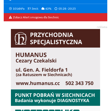
1016hPa
3m/s
63%
05:28 - 20:25
Zobacz Alert smogowy dla Siechnic
reklama