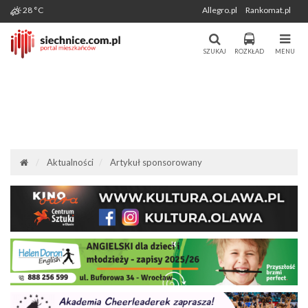
Wygenerowano: 09-08-2026
28 °C
Allegro.pl
Rankomat.pl
Miasto i Gmina Siechnice - Portal
Portal Mieszkańców Siechnic
Mieszkańców. Aktualności, forum,
SZUKAJ
ROZKŁAD
MENU
komunikacja.
Aktualności
Artykuł sponsorowany