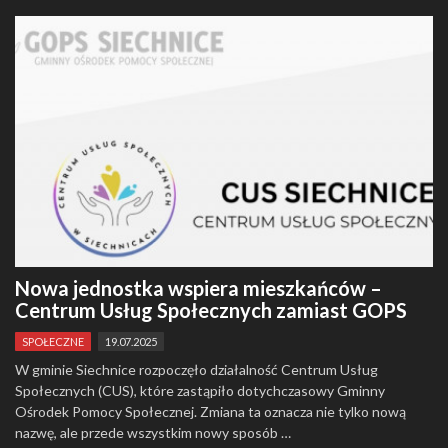
Nowa jednostka wspiera mieszkańców –
Centrum Usług Społecznych zamiast GOPS
SPOŁECZNE
19.07.2025
W gminie Siechnice rozpoczęło działalność Centrum Usług
Społecznych (CUS), które zastąpiło dotychczasowy Gminny
Ośrodek Pomocy Społecznej. Zmiana ta oznacza nie tylko nową
nazwę, ale przede wszystkim nowy sposób …