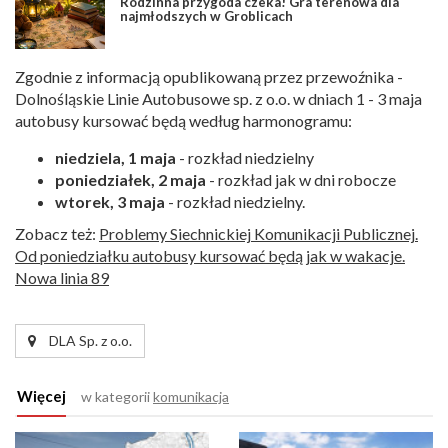
Rodzinna przygoda czeka! Gra terenowa dla
najmłodszych w Groblicach
Zgodnie z informacją opublikowaną przez przewoźnika -
Dolnośląskie Linie Autobusowe sp. z o.o. w dniach 1 - 3 maja
autobusy kursować będą według harmonogramu:
niedziela, 1 maja
- rozkład niedzielny
poniedziałek, 2 maja
- rozkład jak w dni robocze
wtorek, 3 maja
- rozkład niedzielny.
Zobacz też:
Problemy Siechnickiej Komunikacji Publicznej.
Od poniedziałku autobusy kursować będą jak w wakacje.
Nowa linia 89
DLA Sp. z o.o.
Więcej
w kategorii
komunikacja