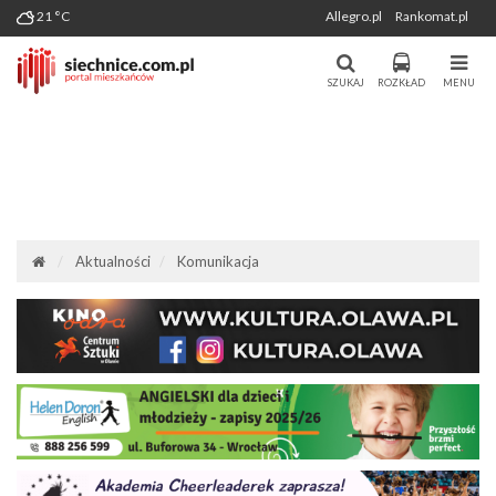
Wygenerowano: 07-08-2026
21 °C
Allegro.pl
Rankomat.pl
Miasto i Gmina Siechnice - Portal
Portal Mieszkańców Siechnic
Mieszkańców. Aktualności, forum,
SZUKAJ
ROZKŁAD
MENU
komunikacja.
Aktualności
Komunikacja