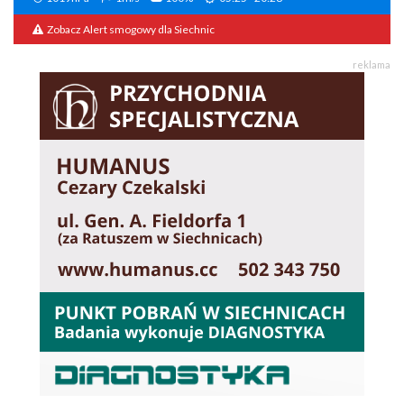
Zobacz Alert smogowy dla Siechnic
reklama