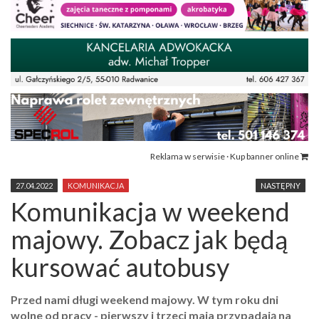
Reklama w serwisie · Kup banner online
27.04.2022
KOMUNIKACJA
NASTĘPNY
Komunikacja w weekend
majowy. Zobacz jak będą
kursować autobusy
Przed nami długi weekend majowy. W tym roku dni
wolne od pracy - pierwszy i trzeci maja przypadają na