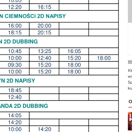
W
K
wy
Sp
ku
O