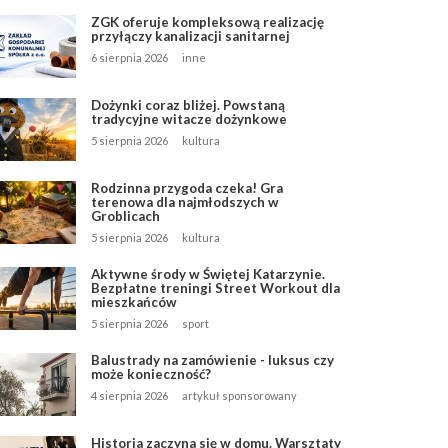
ZGK oferuje kompleksową realizację
przyłączy kanalizacji sanitarnej
6 sierpnia 2026
inne
Dożynki coraz bliżej. Powstaną
tradycyjne witacze dożynkowe
5 sierpnia 2026
kultura
Rodzinna przygoda czeka! Gra
terenowa dla najmłodszych w
Groblicach
5 sierpnia 2026
kultura
Aktywne środy w Świętej Katarzynie.
Bezpłatne treningi Street Workout dla
mieszkańców
5 sierpnia 2026
sport
Balustrady na zamówienie - luksus czy
może konieczność?
4 sierpnia 2026
artykuł sponsorowany
Historia zaczyna się w domu. Warsztaty