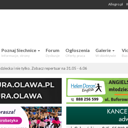
Allegro.pl
R
 Mieszkańców. Aktualności, forum,
Poznaj Siechnice
Forum
Ogłoszenia
Galerie
Vi
Informacje, strony
Dyskusje
Oferty, praca
W obiektywie
Baz
 dziecka i nie tylko. Zobacz repertuar na 31.05 - 6.06