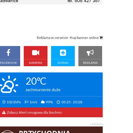
Reklama w serwisie · Kup banner online
FACEBOOK
KAMERA
DODAJ
REKLAMA
20°C
zachmurzenie duże
1021hPa
1m/s
99%
05:25 - 20:28
Zobacz Alert smogowy dla Siechnic
reklama