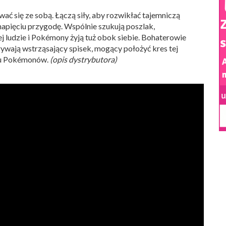
ać się ze sobą. Łączą siły, aby rozwikłać tajemniczą
apięciu przygodę. Wspólnie szukują poszlak,
ej ludzie i Pokémony żyją tuż obok siebie. Bohaterowie
ywają wstrząsający spisek, mogący położyć kres tej
atu Pokémonów.
(opis dystrybutora)