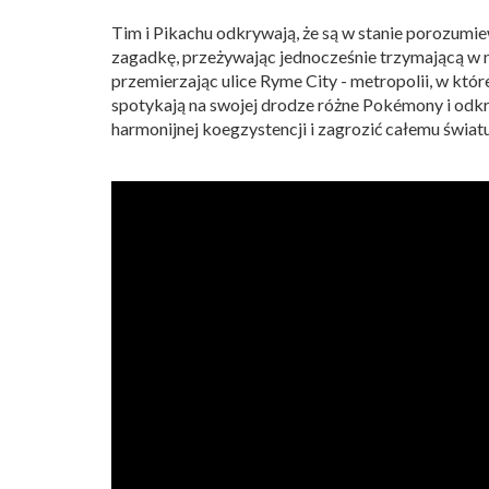
Tim i Pikachu odkrywają, że są w stanie porozumiew
zagadkę, przeżywając jednocześnie trzymającą w n
przemierzając ulice Ryme City - metropolii, w któr
spotykają na swojej drodze różne Pokémony i odkr
harmonijnej koegzystencji i zagrozić całemu świ