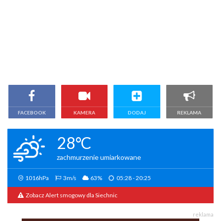
FACEBOOK
KAMERA
DODAJ
REKLAMA
28°C
zachmurzenie umiarkowane
1016hPa
3m/s
63%
05:28 - 20:25
Zobacz Alert smogowy dla Siechnic
reklama