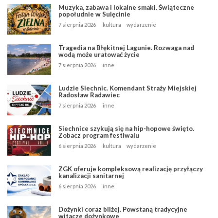
Muzyka, zabawa i lokalne smaki. Świąteczne
popołudnie w Sulęcinie
7 sierpnia 2026
kultura
wydarzenie
Tragedia na Błękitnej Lagunie. Rozwaga nad
wodą może uratować życie
7 sierpnia 2026
inne
Ludzie Siechnic. Komendant Straży Miejskiej
Radosław Radawiec
7 sierpnia 2026
inne
Siechnice szykują się na hip-hopowe święto.
Zobacz program festiwalu
6 sierpnia 2026
kultura
wydarzenie
ZGK oferuje kompleksową realizację przyłączy
kanalizacji sanitarnej
6 sierpnia 2026
inne
Dożynki coraz bliżej. Powstaną tradycyjne
witacze dożynkowe