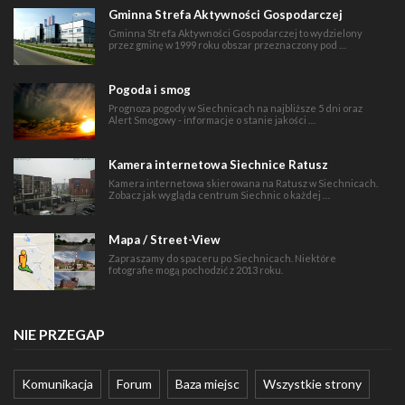
Gminna Strefa Aktywności Gospodarczej
Gminna Strefa Aktywności Gospodarczej to wydzielony
przez gminę w 1999 roku obszar przeznaczony pod …
Pogoda i smog
Prognoza pogody w Siechnicach na najbliższe 5 dni oraz
Alert Smogowy - informacje o stanie jakości …
Kamera internetowa Siechnice Ratusz
Kamera internetowa skierowana na Ratusz w Siechnicach.
Zobacz jak wygląda centrum Siechnic o każdej …
Mapa / Street-View
Zapraszamy do spaceru po Siechnicach. Niektóre
fotografie mogą pochodzić z 2013 roku.
NIE PRZEGAP
Komunikacja
Forum
Baza miejsc
Wszystkie strony