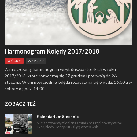
Harmonogram Kolędy 2017/2018
KOŚCIÓŁ
22.12.2017
Zamieszczamy harmonogram wizyt duszpasterskich w roku
2017/2018, które rozpoczną się 27 grudnia i potrwają do 26
stycznia. W dni powszednie kolęda rozpoczyna się o godz. 16:00 a w
soboty o godz. 14:00.
ZOBACZ TEŻ
Kalendarium Siechnic
Miejscowość wymieniona została po raz pierwszy w roku
1253, kiedy Henryk III książę wrocławski …