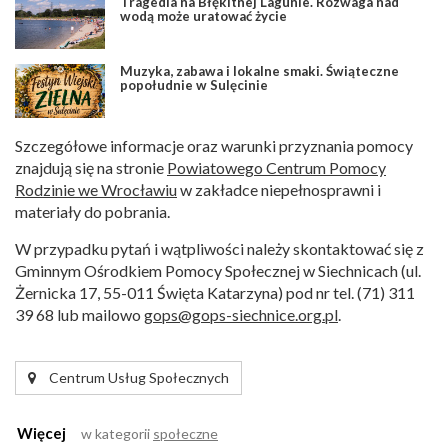
Tragedia na Błękitnej Lagunie. Rozwaga nad
wodą może uratować życie
Muzyka, zabawa i lokalne smaki. Świąteczne
popołudnie w Sulęcinie
Szczegółowe informacje oraz warunki przyznania pomocy
znajdują się na stronie
Powiatowego Centrum Pomocy
Rodzinie we Wrocławiu
w zakładce niepełnosprawni i
materiały do pobrania.
W przypadku pytań i wątpliwości należy skontaktować się z
Gminnym Ośrodkiem Pomocy Społecznej w Siechnicach (ul.
Żernicka 17, 55-011 Święta Katarzyna) pod nr tel. (71) 311
39 68 lub mailowo
gops@gops-siechnice.org.pl
.
Centrum Usług Społecznych
Więcej
w kategorii
społeczne