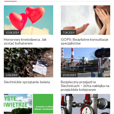
10.04.2019
7.04.2019
Honorowy krwiodawca. Jak
GOPS: Bezpłatne konsultacje
zostać bohaterem
specjalistów
2.04.2019
25.03.2019
Siechnickie sprzątanie świata
Bezpieczny przejazd w
Siechnicach – żółta naklejka na
przejeździe kolejowym