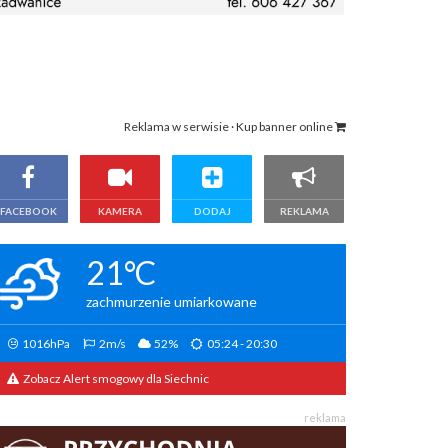
Reklama w serwisie · Kup banner online
FACEBOOK
KAMERA
DODAJ
REKLAMA
21°C
zachmurzenie umiarkowane
1016hPa
2m/s
52%
05:24 - 20:30
Zobacz Alert smogowy dla Siechnic
reklama