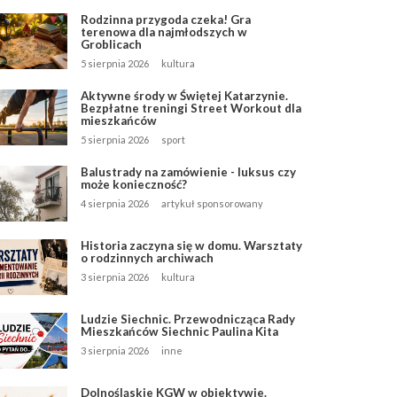
Rodzinna przygoda czeka! Gra
terenowa dla najmłodszych w
Groblicach
5 sierpnia 2026
kultura
Aktywne środy w Świętej Katarzynie.
Bezpłatne treningi Street Workout dla
mieszkańców
5 sierpnia 2026
sport
Balustrady na zamówienie - luksus czy
może konieczność?
4 sierpnia 2026
artykuł sponsorowany
Historia zaczyna się w domu. Warsztaty
o rodzinnych archiwach
3 sierpnia 2026
kultura
Ludzie Siechnic. Przewodnicząca Rady
Mieszkańców Siechnic Paulina Kita
3 sierpnia 2026
inne
Dolnośląskie KGW w obiektywie.