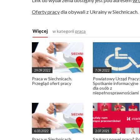
Link do wydarzenia dostępny jest pod adresem
wro
Oferty pracy
dla obywali z Ukrainy w Siechnicach.
Więcej
w kategorii
praca
29.09.2022
7.09.2022
Praca w Siechnicach.
Powiatowy Urząd Pracy:
Przegląd ofert pracy
Spotkanie informacyjne
dla osób z
niepełnosprawnościami
6.03.2022
2.07.2021
Praca w Siechnicach.
Szukasz nowej pracy? P