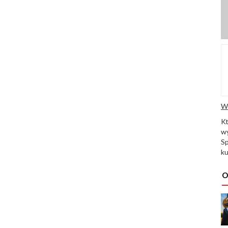
W
K
wy
Sp
ku
O