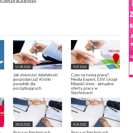
claw.praca.gov.pl
.
11.08.2022
9.07.2022
Jak otworzyć działalność
Czas na nową pracę?
gospodarczą? Krótki
Media Expert, ESV, Urząd
poradnik dla
Miejski i inne - aktualne
początkujących
oferty pracy w
Siechnicach
28.05.2021
8.04.2021
o
Praca w Siechnicach.
Praca w Siechnicach.