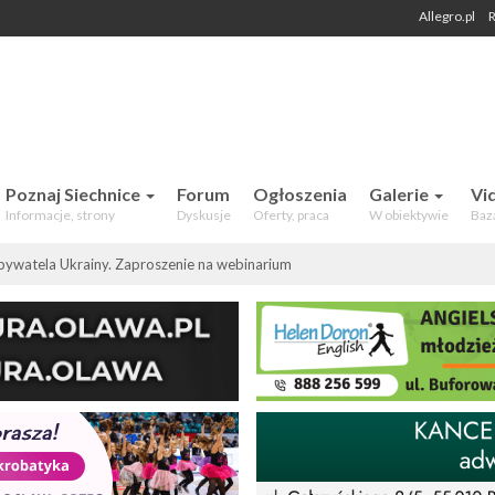
Allegro.pl
R
 Mieszkańców. Aktualności, forum,
Poznaj Siechnice
Forum
Ogłoszenia
Galerie
Vi
Informacje, strony
Dyskusje
Oferty, praca
W obiektywie
Baz
bywatela Ukrainy. Zaproszenie na webinarium