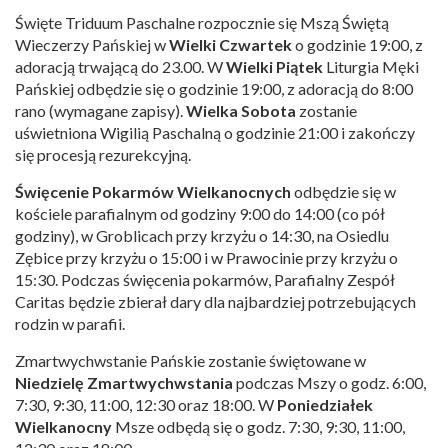
Święte Triduum Paschalne rozpocznie się Mszą Świętą
Wieczerzy Pańskiej w
Wielki Czwartek
o godzinie 19:00, z
adoracją trwającą do 23.00. W
Wielki Piątek
Liturgia Męki
Pańskiej odbędzie się o godzinie 19:00, z adoracją do 8:00
rano (wymagane zapisy).
Wielka Sobota
zostanie
uświetniona Wigilią Paschalną o godzinie 21:00 i zakończy
się procesją rezurekcyjną.
Święcenie Pokarmów Wielkanocnych
odbędzie się w
kościele parafialnym od godziny 9:00 do 14:00 (co pół
godziny), w Groblicach przy krzyżu o 14:30, na Osiedlu
Zębice przy krzyżu o 15:00 i w Prawocinie przy krzyżu o
15:30. Podczas święcenia pokarmów, Parafialny Zespół
Caritas będzie zbierał dary dla najbardziej potrzebujących
rodzin w parafii.
Zmartwychwstanie Pańskie zostanie świętowane w
Niedzielę Zmartwychwstania
podczas Mszy o godz. 6:00,
7:30, 9:30, 11:00, 12:30 oraz 18:00. W
Poniedziałek
Wielkanocny
Msze odbędą się o godz. 7:30, 9:30, 11:00,