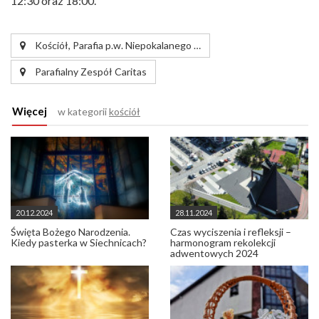
12:30 oraz 18:00.
Kościół, Parafia p.w. Niepokalanego …
Parafialny Zespół Caritas
Więcej
w kategorii
kościół
20.12.2024
28.11.2024
Święta Bożego Narodzenia.
Czas wyciszenia i refleksji –
Kiedy pasterka w Siechnicach?
harmonogram rekolekcji
adwentowych 2024