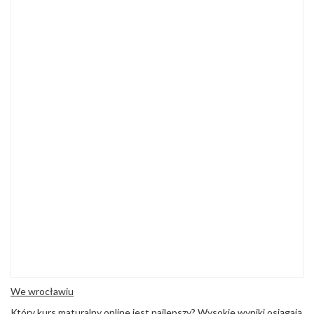
We wrocławiu
Który
kurs maturalny online
jest najlepszy? Wysokie wyniki osiągają