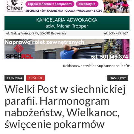
Reklama w serwisie · Kup banner online
11.02.2024
KOŚCIÓŁ
NASTĘPNY
Wielki Post w siechnickiej
parafii. Harmonogram
nabożeństw, Wielkanoc,
święcenie pokarmów