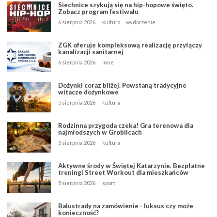
Siechnice szykują się na hip-hopowe święto.
Zobacz program festiwalu
6 sierpnia 2026
kultura
wydarzenie
ZGK oferuje kompleksową realizację przyłączy
kanalizacji sanitarnej
6 sierpnia 2026
inne
Dożynki coraz bliżej. Powstaną tradycyjne
witacze dożynkowe
5 sierpnia 2026
kultura
Rodzinna przygoda czeka! Gra terenowa dla
najmłodszych w Groblicach
5 sierpnia 2026
kultura
Aktywne środy w Świętej Katarzynie. Bezpłatne
treningi Street Workout dla mieszkańców
5 sierpnia 2026
sport
Balustrady na zamówienie - luksus czy może
konieczność?