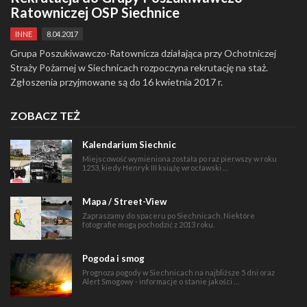
Ratowniczej OSP Siechnice
INNE
8.04.2017
Grupa Poszukiwawczo-Ratownicza działająca przy Ochotniczej
Straży Pożarnej w Siechnicach rozpoczyna rekrutację na staż.
Zgłoszenia przyjmowane są do 16 kwietnia 2017 r.
ZOBACZ TEŻ
Kalendarium Siechnic
Miejscowość wymieniona została po raz pierwszy w roku
1253, kiedy Henryk III książę wrocławski …
Mapa / Street-View
Zapraszamy do spaceru po Siechnicach. Niektóre
fotografie mogą pochodzić z 2013 roku.
Pogoda i smog
Prognoza pogody w Siechnicach na najbliższe 5 dni oraz
Alert Smogowy - informacje o stanie jakości …