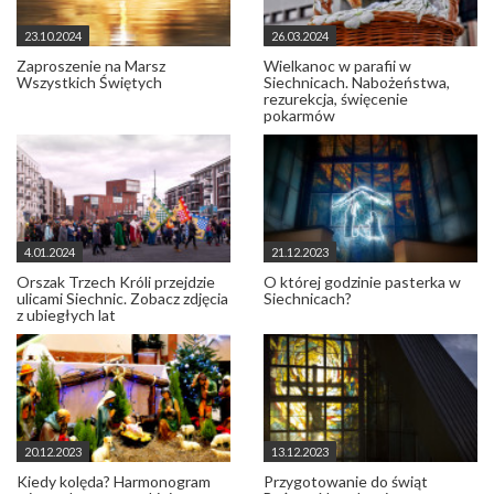
23.10.2024
26.03.2024
Zaproszenie na Marsz
Wielkanoc w parafii w
Wszystkich Świętych
Siechnicach. Nabożeństwa,
rezurekcja, święcenie
pokarmów
4.01.2024
21.12.2023
Orszak Trzech Króli przejdzie
O której godzinie pasterka w
ulicami Siechnic. Zobacz zdjęcia
Siechnicach?
z ubiegłych lat
20.12.2023
13.12.2023
Kiedy kolęda? Harmonogram
Przygotowanie do świąt