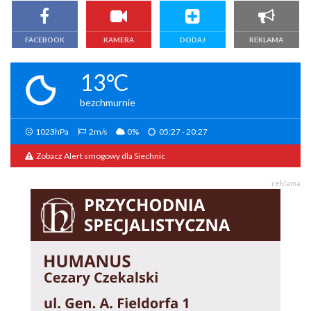
FACEBOOK
KAMERA
DODAJ
REKLAMA
13°C
bezchmurnie
1023hPa
2m/s
0%
05:27 - 20:27
Zobacz Alert smogowy dla Siechnic
reklama