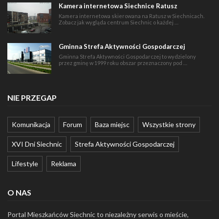
Kamera internetowa Siechnice Ratusz
Kamera internetowa skierowana na Ratusz w Siechnicach.
Zobacz jak wygląda centrum Siechnic o każdej …
Gminna Strefa Aktywności Gospodarczej
Gminna Strefa Aktywności Gospodarczej to wydzielony
przez gminę w 1999 roku obszar przeznaczony pod …
NIE PRZEGAP
Komunikacja
Forum
Baza miejsc
Wszystkie strony
XVI Dni Siechnic
Strefa Aktywności Gospodarczej
Lifestyle
Reklama
O NAS
Portal Mieszkańców Siechnic to niezależny serwis o mieście,