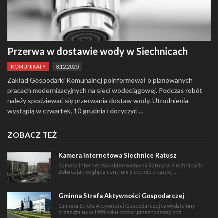
Przerwa w dostawie wody w Siechnicach
KOMUNIKATY
8.12.2020
Zakład Gospodarki Komunalnej poinformował o planowanych
pracach modernizacyjnych na sieci wodociągowej. Podczas robót
należy spodziewać się przerwania dostaw wody. Utrudnienia
wystąpią w czwartek, 10 grudnia i dotyczyć …
ZOBACZ TEŻ
Kamera internetowa Siechnice Ratusz
Kamera internetowa skierowana na Ratusz w Siechnicach.
Zobacz jak wygląda centrum Siechnic o każdej …
Gminna Strefa Aktywności Gospodarczej
Gminna Strefa Aktywności Gospodarczej to wydzielony
przez gminę w 1999 roku obszar przeznaczony pod …