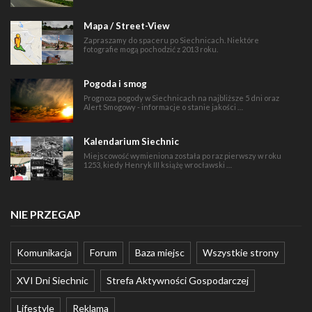
Mapa / Street-View
Zapraszamy do spaceru po Siechnicach. Niektóre
fotografie mogą pochodzić z 2013 roku.
Pogoda i smog
Prognoza pogody w Siechnicach na najbliższe 5 dni oraz
Alert Smogowy - informacje o stanie jakości …
Kalendarium Siechnic
Miejscowość wymieniona została po raz pierwszy w roku
1253, kiedy Henryk III książę wrocławski …
NIE PRZEGAP
Komunikacja
Forum
Baza miejsc
Wszystkie strony
XVI Dni Siechnic
Strefa Aktywności Gospodarczej
Lifestyle
Reklama