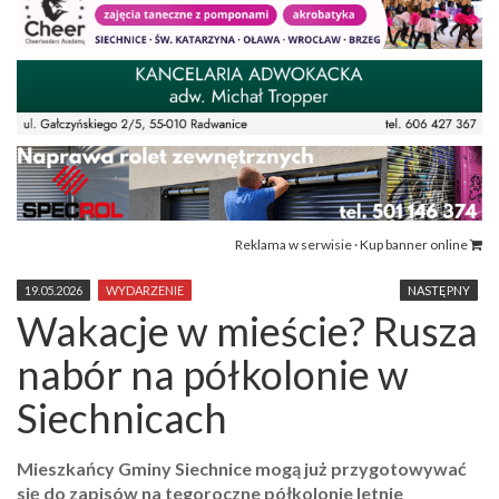
Reklama w serwisie · Kup banner online
19.05.2026
WYDARZENIE
NASTĘPNY
Wakacje w mieście? Rusza
nabór na półkolonie w
Siechnicach
Mieszkańcy Gminy Siechnice mogą już przygotowywać
się do zapisów na tegoroczne półkolonie letnie