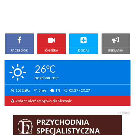
FACEBOOK
KAMERA
DODAJ
REKLAMA
26°C
bezchmurnie
1022hPa
3m/s
1%
05:27 - 20:27
Zobacz Alert smogowy dla Siechnic
reklama