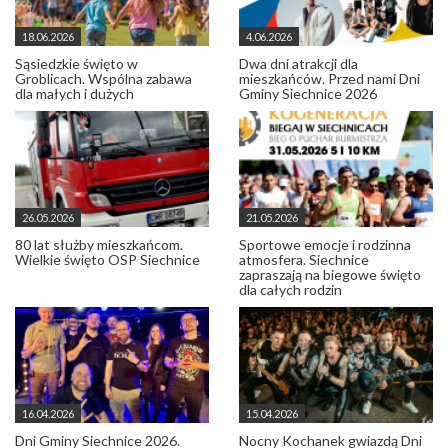
18.06.2026
4.06.2026
Sąsiedzkie święto w
Dwa dni atrakcji dla
Groblicach. Wspólna zabawa
mieszkańców. Przed nami Dni
dla małych i dużych
Gminy Siechnice 2026
26.05.2026
21.05.2026
80 lat służby mieszkańcom.
Sportowe emocje i rodzinna
Wielkie święto OSP Siechnice
atmosfera. Siechnice
zapraszają na biegowe święto
dla całych rodzin
16.04.2026
15.04.2026
Dni Gminy Siechnice 2026.
Nocny Kochanek gwiazdą Dni