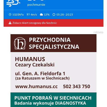
pochmurnie
1020hPa
4m/s
13%
05:28 - 20:25
Zobacz Alert smogowy dla Siechnic
reklama