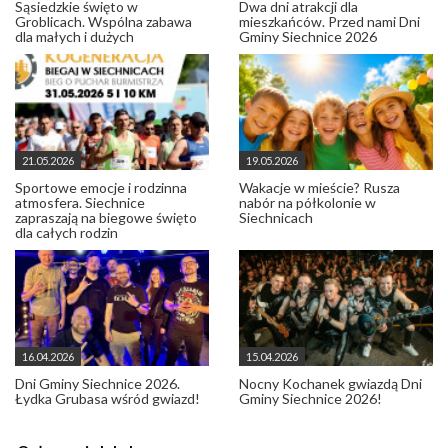
Sąsiedzkie święto w
Dwa dni atrakcji dla
Groblicach. Wspólna zabawa
mieszkańców. Przed nami Dni
dla małych i dużych
Gminy Siechnice 2026
21.05.2026
19.05.2026
Sportowe emocje i rodzinna
Wakacje w mieście? Rusza
atmosfera. Siechnice
nabór na półkolonie w
zapraszają na biegowe święto
Siechnicach
dla całych rodzin
16.04.2026
15.04.2026
Dni Gminy Siechnice 2026.
Nocny Kochanek gwiazdą Dni
Łydka Grubasa wśród gwiazd!
Gminy Siechnice 2026!