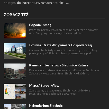
dostępu do Internetu w ramach projektu …
ZOBACZ TEŻ
Pogoda i smog
Prognoza pogody w Siechnicach na najbliższe 5 dni oraz
Alert Smogowy - informacje o stanie jakości …
Gminna Strefa Aktywności Gospodarczej
Gminna Strefa Aktywności Gospodarczej to wydzielony
przez gminę w 1999 roku obszar przeznaczony pod …
Kamera internetowa Siechnice Ratusz
Kamera internetowa skierowana na Ratusz w Siechnicach.
Zobacz jak wygląda centrum Siechnic o każdej …
Mapa / Street-View
Zapraszamy do spaceru po Siechnicach. Niektóre
fotografie mogą pochodzić z 2013 roku.
Kalendarium Siechnic