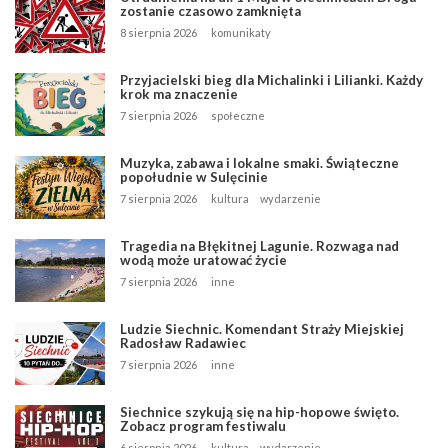
zostanie czasowo zamknięta
8 sierpnia 2026
komunikaty
Przyjacielski bieg dla Michalinki i Lilianki. Każdy
krok ma znaczenie
7 sierpnia 2026
społeczne
Muzyka, zabawa i lokalne smaki. Świąteczne
popołudnie w Sulęcinie
7 sierpnia 2026
kultura
wydarzenie
Tragedia na Błękitnej Lagunie. Rozwaga nad
wodą może uratować życie
7 sierpnia 2026
inne
Ludzie Siechnic. Komendant Straży Miejskiej
Radosław Radawiec
7 sierpnia 2026
inne
Siechnice szykują się na hip-hopowe święto.
Zobacz program festiwalu
6 sierpnia 2026
kultura
wydarzenie