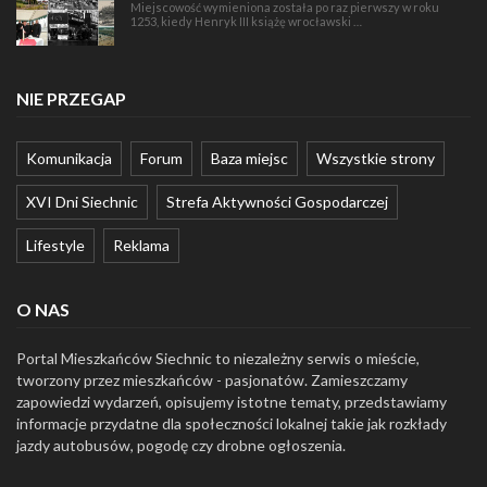
Miejscowość wymieniona została po raz pierwszy w roku
1253, kiedy Henryk III książę wrocławski …
NIE PRZEGAP
Komunikacja
Forum
Baza miejsc
Wszystkie strony
XVI Dni Siechnic
Strefa Aktywności Gospodarczej
Lifestyle
Reklama
O NAS
Portal Mieszkańców Siechnic to niezależny serwis o mieście,
tworzony przez mieszkańców - pasjonatów. Zamieszczamy
zapowiedzi wydarzeń, opisujemy istotne tematy, przedstawiamy
informacje przydatne dla społeczności lokalnej takie jak rozkłady
jazdy autobusów, pogodę czy drobne ogłoszenia.