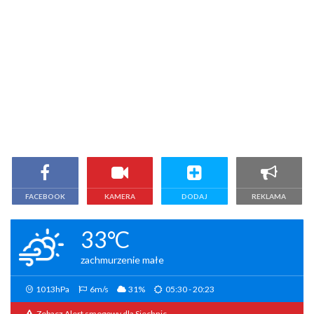
FACEBOOK
KAMERA
DODAJ
REKLAMA
33°C
zachmurzenie małe
1013hPa
6m/s
31%
05:30 - 20:23
Zobacz Alert smogowy dla Siechnic