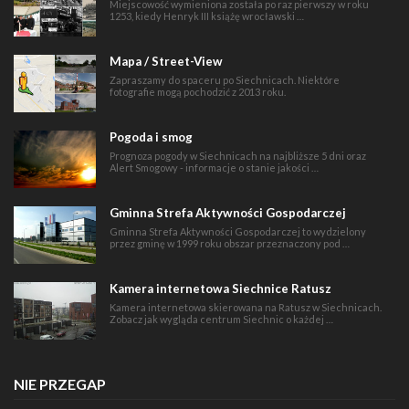
Miejscowość wymieniona została po raz pierwszy w roku
1253, kiedy Henryk III książę wrocławski …
Mapa / Street-View
Zapraszamy do spaceru po Siechnicach. Niektóre
fotografie mogą pochodzić z 2013 roku.
Pogoda i smog
Prognoza pogody w Siechnicach na najbliższe 5 dni oraz
Alert Smogowy - informacje o stanie jakości …
Gminna Strefa Aktywności Gospodarczej
Gminna Strefa Aktywności Gospodarczej to wydzielony
przez gminę w 1999 roku obszar przeznaczony pod …
Kamera internetowa Siechnice Ratusz
Kamera internetowa skierowana na Ratusz w Siechnicach.
Zobacz jak wygląda centrum Siechnic o każdej …
NIE PRZEGAP