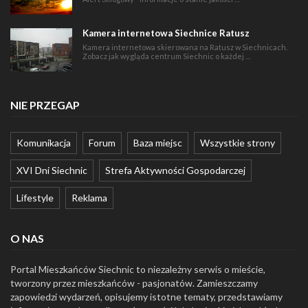
Kamera internetowa Siechnice Ratusz
Kamera internetowa skierowana na Ratusz w Siechnicach.
Zobacz jak wygląda centrum Siechnic o każdej …
NIE PRZEGAP
Komunikacja
Forum
Baza miejsc
Wszystkie strony
XVI Dni Siechnic
Strefa Aktywności Gospodarczej
Lifestyle
Reklama
O NAS
Portal Mieszkańców Siechnic to niezależny serwis o mieście,
tworzony przez mieszkańców - pasjonatów. Zamieszczamy
zapowiedzi wydarzeń, opisujemy istotne tematy, przedstawiamy