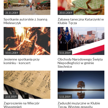
21.11.2019
20.11.2019
Spotkanie autorskie z Joanną
Zabawa taneczna Katarzynki w
Mielewczyk
Klubie Tęcza
10.11.2019
5.11.2019
Jesienne spotkania przy
Obchody Narodowego Święta
kominku - koncert
Niepodległości w gminie
Siechnice
2.11.2019
1.11.2019
Zaproszenie na Wieczór
Zaduszki muzyczne w Klubie
Wspomnień
Tęcza. Występ zespołu