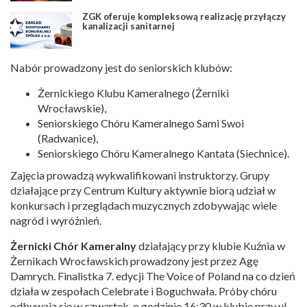
ZGK oferuje kompleksową realizację przyłączy
kanalizacji sanitarnej
Nabór prowadzony jest do seniorskich klubów:
Żernickiego Klubu Kameralnego (Żerniki
Wrocławskie),
Seniorskiego Chóru Kameralnego Sami Swoi
(Radwanice),
Seniorskiego Chóru Kameralnego Kantata (Siechnice).
Zajęcia prowadzą wykwalifikowani instruktorzy. Grupy
działające przy Centrum Kultury aktywnie biorą udział w
konkursach i przeglądach muzycznych zdobywając wiele
nagród i wyróżnień.
Żernicki Chór Kameralny
działający przy klubie Kuźnia w
Żernikach Wrocławskich prowadzony jest przez Agę
Damrych. Finalistka 7. edycji The Voice of Poland na co dzień
działa w zespołach Celebrate i Boguchwała. Próby chóru
odbywają się w czwartek, o godzinie 16:30 w klubie przy ul.