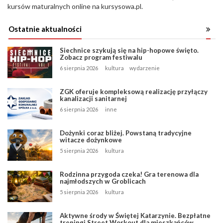
kursów maturalnych online na kursysowa.pl.
Ostatnie aktualności
Siechnice szykują się na hip-hopowe święto.
Zobacz program festiwalu
6 sierpnia 2026
kultura
wydarzenie
ZGK oferuje kompleksową realizację przyłączy
kanalizacji sanitarnej
6 sierpnia 2026
inne
Dożynki coraz bliżej. Powstaną tradycyjne
witacze dożynkowe
5 sierpnia 2026
kultura
Rodzinna przygoda czeka! Gra terenowa dla
najmłodszych w Groblicach
5 sierpnia 2026
kultura
Aktywne środy w Świętej Katarzynie. Bezpłatne
treningi Street Workout dla mieszkańców