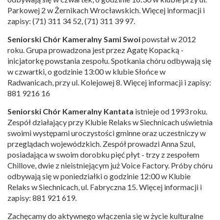
Parkowej 2 w Żernikach Wrocławskich. Więcej informacji i
zapisy: (71) 311 34 52, (71) 311 39 97.
Seniorski Chór Kameralny Sami Swoi
powstał w 2012
roku. Grupa prowadzona jest przez Agatę Kopacką -
inicjatorkę powstania zespołu. Spotkania chóru odbywają się
w czwartki, o godzinie 13:00 w klubie Słońce w
Radwanicach, przy ul. Kolejowej 8. Więcej informacji i zapisy:
881 9216 16
Seniorski Chór Kameralny Kantata
istnieje od 1993 roku.
Zespół działający przy Klubie Relaks w Siechnicach uświetnia
swoimi występami uroczystości gminne oraz uczestniczy w
przeglądach wojewódzkich. Zespół prowadzi Anna Szul,
posiadająca w swoim dorobku pięć płyt - trzy z zespołem
Chillove, dwie z nieistniejącym już Voice Factory. Próby chóru
odbywają się w poniedziałki o godzinie 12:00 w Klubie
Relaks w Siechnicach, ul. Fabryczna 15. Więcej informacji i
zapisy: 881 921 619.
Zachęcamy do aktywnego włączenia się w życie kulturalne