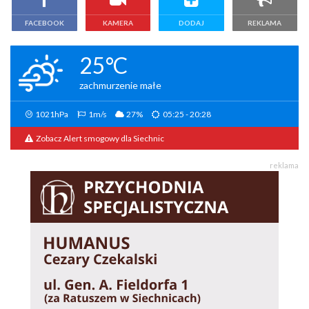
FACEBOOK
KAMERA
DODAJ
REKLAMA
25°C
zachmurzenie małe
1021hPa
1m/s
27%
05:25 - 20:28
Zobacz Alert smogowy dla Siechnic
reklama