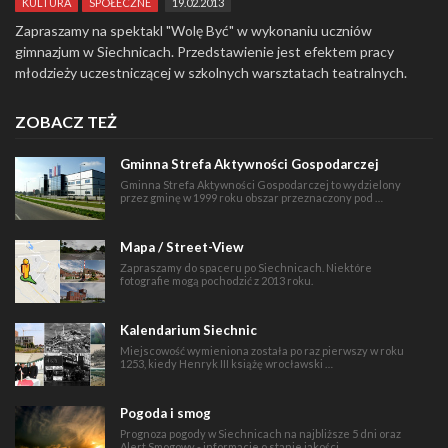
KULTURA
SPOŁECZNE
19.02.2013
Zapraszamy na spektakl "Wolę Być" w wykonaniu uczniów
gimnazjum w Siechnicach. Przedstawienie jest efektem pracy
młodzieży uczestniczącej w szkolnych warsztatach teatralnych.
ZOBACZ TEŻ
Gminna Strefa Aktywności Gospodarczej
Gminna Strefa Aktywności Gospodarczej to wydzielony
przez gminę w 1999 roku obszar przeznaczony pod …
Mapa / Street-View
Zapraszamy do spaceru po Siechnicach. Niektóre
fotografie mogą pochodzić z 2013 roku.
Kalendarium Siechnic
Miejscowość wymieniona została po raz pierwszy w roku
1253, kiedy Henryk III książę wrocławski …
Pogoda i smog
Prognoza pogody w Siechnicach na najbliższe 5 dni oraz
Alert Smogowy - informacje o stanie jakości …