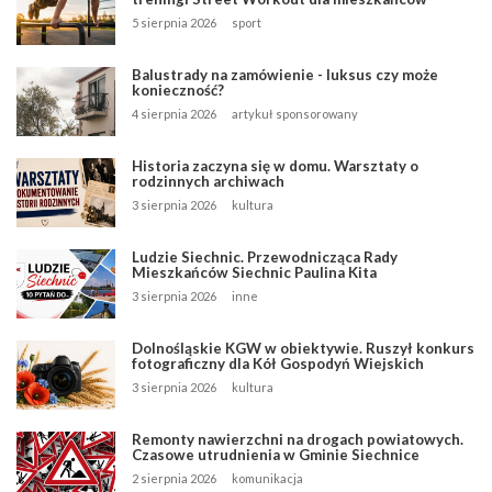
5 sierpnia 2026
sport
Balustrady na zamówienie - luksus czy może
konieczność?
4 sierpnia 2026
artykuł sponsorowany
Historia zaczyna się w domu. Warsztaty o
rodzinnych archiwach
3 sierpnia 2026
kultura
Ludzie Siechnic. Przewodnicząca Rady
Mieszkańców Siechnic Paulina Kita
3 sierpnia 2026
inne
Dolnośląskie KGW w obiektywie. Ruszył konkurs
fotograficzny dla Kół Gospodyń Wiejskich
3 sierpnia 2026
kultura
Remonty nawierzchni na drogach powiatowych.
Czasowe utrudnienia w Gminie Siechnice
2 sierpnia 2026
komunikacja