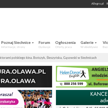
Allegro.pl
R
 Mieszkańców. Aktualności, forum,
Poznaj Siechnice
Forum
Ogłoszenia
Galerie
Vi
Informacje, strony
Dyskusje
Oferty, praca
W obiektywie
Baz
ktorami polskiego kina. Bończyk, Śleszyńska, Gąsowski w Siechnicach