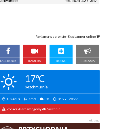
Reklama w serwisie · Kup banner online
FACEBOOK
KAMERA
DODAJ
REKLAMA
17°C
bezchmurnie
1024hPa
1m/s
0%
05:27 - 20:27
Zobacz Alert smogowy dla Siechnic
reklama