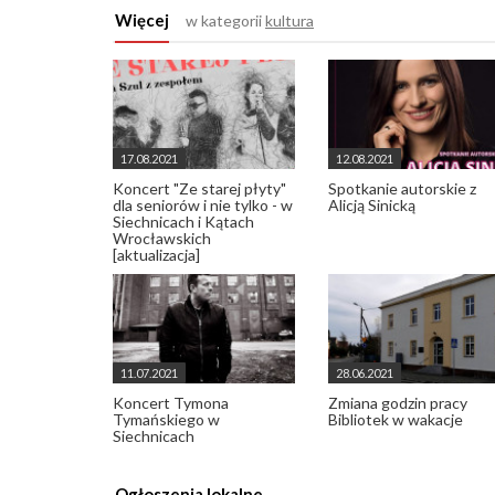
Więcej
w kategorii
kultura
17.08.2021
12.08.2021
Koncert "Ze starej płyty"
Spotkanie autorskie z
dla seniorów i nie tylko - w
Alicją Sinicką
Siechnicach i Kątach
Wrocławskich
[aktualizacja]
11.07.2021
28.06.2021
Koncert Tymona
Zmiana godzin pracy
Tymańskiego w
Bibliotek w wakacje
Siechnicach
Ogłoszenia lokalne