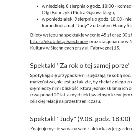
w niedzielę, 8 sierpnia o godz. 18:00 - kome
Olgi Bończyk i Piotra Gąsowskiego,
w poniedziałek, 9 sierpnia o godz. 18:00 - n
komediodramat "Judy" z udziałem Hanny Śle
Bilety wstępu na spektakle w cenie 45 zł oraz 30 z
https://ekobilet.pl/siechnice/
oraz stacjonarnie w M
Kultury w Siechnicach przy ul. Fabrycznej 15.
Spektakl "Za rok o tej samej porze" 
Spotykają się przypadkiem i spędzają ze sobą noc.
małżeństwo, nie jest aż tak złe, by chciał z nieg
się miedzy nimi bliskość, która jednak skłania ic
trwa ponad 20 lat, a my dzięki świetnym kreacjom
bliskiej relacji na przestrzeni czasu.
Spektakl "Judy" (9.08, godz. 18:00)
Znajdujemy się sama na sam z aktorką w jej garder