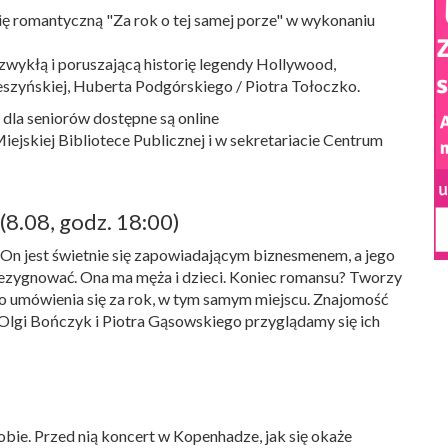
dię romantyczną "Za rok o tej samej porze" w wykonaniu
iezwykłą i poruszającą historię legendy Hollywood,
szyńskiej, Huberta Podgórskiego / Piotra Tołoczko.
ł dla seniorów dostępne są online
iejskiej Bibliotece Publicznej i w sekretariacie Centrum
(8.08, godz. 18:00)
 On jest świetnie się zapowiadającym biznesmenem, a jego
o zrezygnować. Ona ma męża i dzieci. Koniec romansu? Tworzy
h do umówienia się za rok, w tym samym miejscu. Znajomość
 Olgi Bończyk i Piotra Gąsowskiego przyglądamy się ich
obie. Przed nią koncert w Kopenhadze, jak się okaże