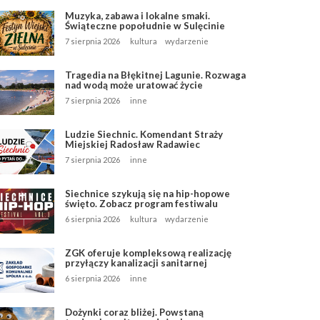
Muzyka, zabawa i lokalne smaki.
Świąteczne popołudnie w Sulęcinie
7 sierpnia 2026
kultura
wydarzenie
Tragedia na Błękitnej Lagunie. Rozwaga
nad wodą może uratować życie
7 sierpnia 2026
inne
Ludzie Siechnic. Komendant Straży
Miejskiej Radosław Radawiec
7 sierpnia 2026
inne
Siechnice szykują się na hip-hopowe
święto. Zobacz program festiwalu
6 sierpnia 2026
kultura
wydarzenie
ZGK oferuje kompleksową realizację
przyłączy kanalizacji sanitarnej
6 sierpnia 2026
inne
Dożynki coraz bliżej. Powstaną