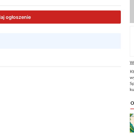
W
K
wy
Sp
ku
O