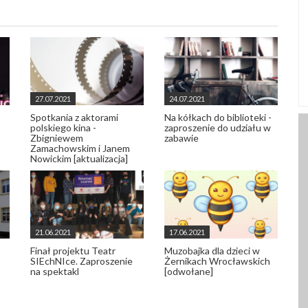
27.07.2021
24.07.2021
Spotkania z aktorami
Na kółkach do biblioteki -
polskiego kina -
zaproszenie do udziału w
Zbigniewem
zabawie
Zamachowskim i Janem
Nowickim [aktualizacja]
21.06.2021
17.06.2021
Finał projektu Teatr
Muzobajka dla dzieci w
SIEchNIce. Zaproszenie
Żernikach Wrocławskich
na spektakl
[odwołane]