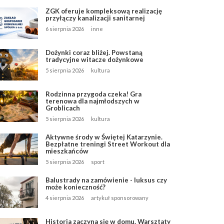
ZGK oferuje kompleksową realizację
przyłączy kanalizacji sanitarnej
6 sierpnia 2026
inne
Dożynki coraz bliżej. Powstaną
tradycyjne witacze dożynkowe
5 sierpnia 2026
kultura
Rodzinna przygoda czeka! Gra
terenowa dla najmłodszych w
Groblicach
5 sierpnia 2026
kultura
Aktywne środy w Świętej Katarzynie.
Bezpłatne treningi Street Workout dla
mieszkańców
5 sierpnia 2026
sport
Balustrady na zamówienie - luksus czy
może konieczność?
4 sierpnia 2026
artykuł sponsorowany
Historia zaczyna się w domu. Warsztaty