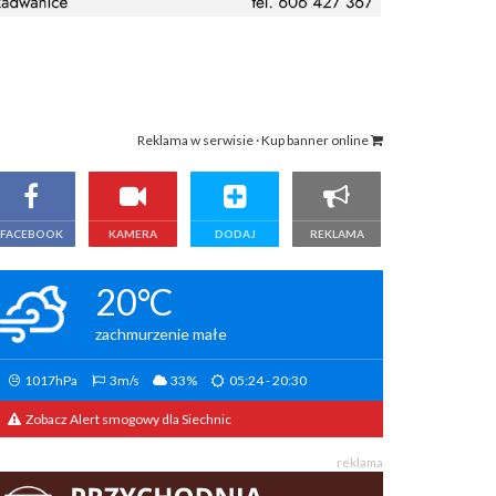
Reklama w serwisie · Kup banner online
FACEBOOK
KAMERA
DODAJ
REKLAMA
20°C
zachmurzenie małe
1017hPa
3m/s
33%
05:24 - 20:30
Zobacz Alert smogowy dla Siechnic
reklama