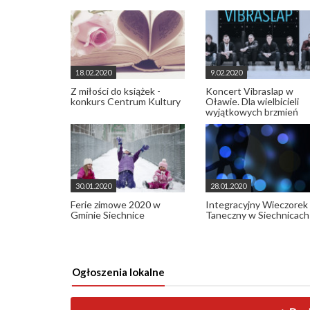
18.02.2020
9.02.2020
Z miłości do książek -
Koncert Vibraslap w
konkurs Centrum Kultury
Oławie. Dla wielbicieli
wyjątkowych brzmień
30.01.2020
28.01.2020
Ferie zimowe 2020 w
Integracyjny Wieczorek
Gminie Siechnice
Taneczny w Siechnicach
Ogłoszenia lokalne