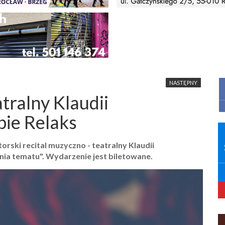
NASTĘPNY
tralny Klaudii
ie Relaks
rski recital muzyczno - teatralny Klaudii
nia tematu". Wydarzenie jest biletowane.