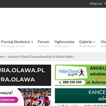
Allegro.pl
R
 Mieszkańców. Aktualności, forum,
Poznaj Siechnice
Forum
Ogłoszenia
Galerie
Vi
Informacje, strony
Dyskusje
Oferty, praca
W obiektywie
Baz
zno - teatralny Klaudii Lewandowskiej w Klubie Relaks