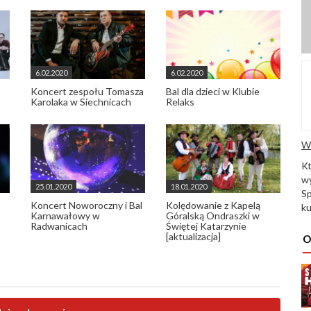
6.02.2020
6.02.2020
Koncert zespołu Tomasza
Bal dla dzieci w Klubie
Karolaka w Siechnicach
Relaks
W
K
wy
25.01.2020
18.01.2020
Sp
Koncert Noworoczny i Bal
Kolędowanie z Kapelą
ku
Karnawałowy w
Góralską Ondraszki w
Radwanicach
Świętej Katarzynie
[aktualizacja]
O