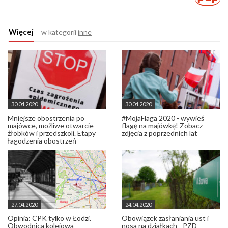
Więcej
w kategorii
inne
30.04.2020
30.04.2020
Mniejsze obostrzenia po
#MojaFlaga 2020 - wywieś
majówce, możliwe otwarcie
flagę na majówkę! Zobacz
żłobków i przedszkoli. Etapy
zdjęcia z poprzednich lat
łagodzenia obostrzeń
27.04.2020
24.04.2020
Opinia: CPK tylko w Łodzi.
Obowiązek zasłaniania ust i
Obwodnica kolejowa
nosa na działkach - PZD