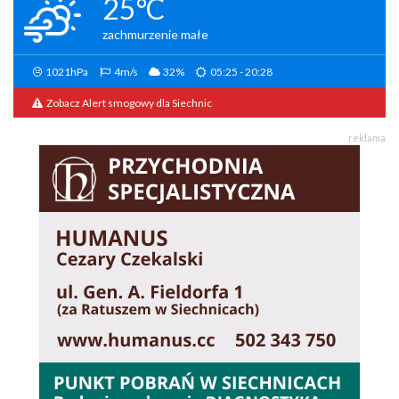
25°C
zachmurzenie małe
1021hPa
4m/s
32%
05:25 - 20:28
Zobacz Alert smogowy dla Siechnic
reklama