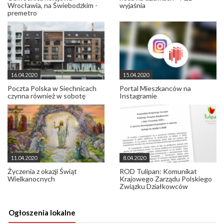
Wrocławia, na Świebodzkim -
wyjaśnia
premetro
16.04.2020
15.04.2020
Poczta Polska w Siechnicach
Portal Mieszkanców na
czynna również w sobotę
Instagramie
11.04.2020
8.04.2020
Życzenia z okazji Świąt
ROD Tulipan: Komunikat
Wielkanocnych
Krajowego Zarządu Polskiego
Związku Działkowców
Ogłoszenia lokalne