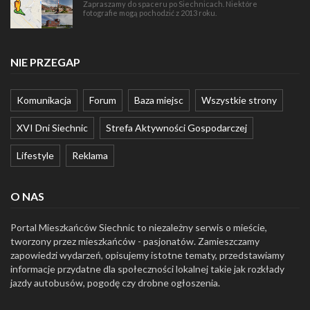
Zapraszamy do spaceru po Siechnicach. Niektóre
fotografie mogą pochodzić z 2013 roku.
NIE PRZEGAP
Komunikacja
Forum
Baza miejsc
Wszystkie strony
XVI Dni Siechnic
Strefa Aktywności Gospodarczej
Lifestyle
Reklama
O NAS
Portal Mieszkańców Siechnic to niezależny serwis o mieście,
tworzony przez mieszkańców - pasjonatów. Zamieszczamy
zapowiedzi wydarzeń, opisujemy istotne tematy, przedstawiamy
informacje przydatne dla społeczności lokalnej takie jak rozkłady
jazdy autobusów, pogodę czy drobne ogłoszenia.