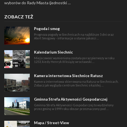
wyborów do Rady Miasta (jednostki …
ZOBACZ TEŻ
Pogoda i smog
Prognoza pogody w Siechnicach na najbliższe 5 dni oraz
Alert Smogowy - informacje o stanie jakości …
Kalendarium Siechnic
Miejscowość wymieniona została po raz pierwszy w roku
1253, kiedy Henryk III książę wrocławski …
Kamera internetowa Siechnice Ratusz
Kamera internetowa skierowana na Ratusz w Siechnicach.
Zobacz jak wygląda centrum Siechnic o każdej …
Gminna Strefa Aktywności Gospodarczej
Gminna Strefa Aktywności Gospodarczej to wydzielony
przez gminę w 1999 roku obszar przeznaczony pod …
Mapa / Street-View