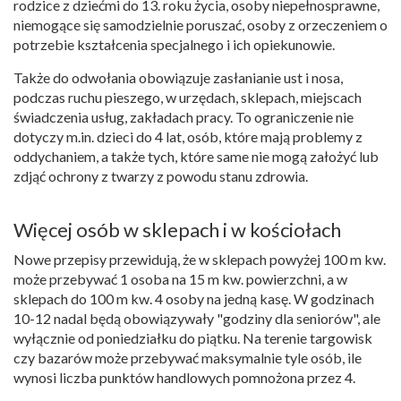
rodzice z dziećmi do 13. roku życia, osoby niepełnosprawne,
niemogące się samodzielnie poruszać, osoby z orzeczeniem o
potrzebie kształcenia specjalnego i ich opiekunowie.
Także do odwołania obowiązuje zasłanianie ust i nosa,
podczas ruchu pieszego, w urzędach, sklepach, miejscach
świadczenia usług, zakładach pracy. To ograniczenie nie
dotyczy m.in. dzieci do 4 lat, osób, które mają problemy z
oddychaniem, a także tych, które same nie mogą założyć lub
zdjąć ochrony z twarzy z powodu stanu zdrowia.
Więcej osób w sklepach i w kościołach
Nowe przepisy przewidują, że w sklepach powyżej 100 m kw.
może przebywać 1 osoba na 15 m kw. powierzchni, a w
sklepach do 100 m kw. 4 osoby na jedną kasę. W godzinach
10-12 nadal będą obowiązywały "godziny dla seniorów", ale
wyłącznie od poniedziałku do piątku. Na terenie targowisk
czy bazarów może przebywać maksymalnie tyle osób, ile
wynosi liczba punktów handlowych pomnożona przez 4.