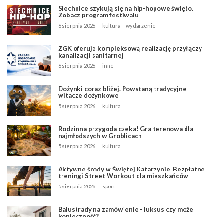
Siechnice szykują się na hip-hopowe święto.
Zobacz program festiwalu
6 sierpnia 2026
kultura
wydarzenie
ZGK oferuje kompleksową realizację przyłączy
kanalizacji sanitarnej
6 sierpnia 2026
inne
Dożynki coraz bliżej. Powstaną tradycyjne
witacze dożynkowe
5 sierpnia 2026
kultura
Rodzinna przygoda czeka! Gra terenowa dla
najmłodszych w Groblicach
5 sierpnia 2026
kultura
Aktywne środy w Świętej Katarzynie. Bezpłatne
treningi Street Workout dla mieszkańców
5 sierpnia 2026
sport
Balustrady na zamówienie - luksus czy może
konieczność?