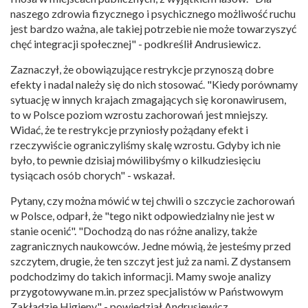
naszego zdrowia fizycznego i psychicznego możliwość ruchu
jest bardzo ważna, ale takiej potrzebie nie może towarzyszyć
chęć integracji społecznej" - podkreślił Andrusiewicz.
Zaznaczył, że obowiązujące restrykcje przynoszą dobre
efekty i nadal należy się do nich stosować. "Kiedy porównamy
sytuację w innych krajach zmagających się koronawirusem,
to w Polsce poziom wzrostu zachorowań jest mniejszy.
Widać, że te restrykcje przyniosły pożądany efekt i
rzeczywiście ograniczyliśmy skalę wzrostu. Gdyby ich nie
było, to pewnie dzisiaj mówilibyśmy o kilkudziesięciu
tysiącach osób chorych" - wskazał.
Pytany, czy można mówić w tej chwili o szczycie zachorowań
w Polsce, odparł, że "tego nikt odpowiedzialny nie jest w
stanie ocenić". "Dochodzą do nas różne analizy, także
zagranicznych naukowców. Jedne mówią, że jesteśmy przed
szczytem, drugie, że ten szczyt jest już za nami. Z dystansem
podchodzimy do takich informacji. Mamy swoje analizy
przygotowywane m.in. przez specjalistów w Państwowym
Zakładzie Higieny" - powiedział Andrusiewicz.