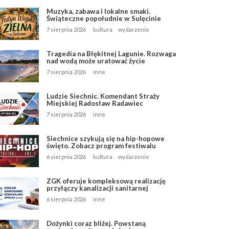
Muzyka, zabawa i lokalne smaki.
Świąteczne popołudnie w Sulęcinie
7 sierpnia 2026
kultura
wydarzenie
Tragedia na Błękitnej Lagunie. Rozwaga
nad wodą może uratować życie
7 sierpnia 2026
inne
Ludzie Siechnic. Komendant Straży
Miejskiej Radosław Radawiec
7 sierpnia 2026
inne
Siechnice szykują się na hip-hopowe
święto. Zobacz program festiwalu
6 sierpnia 2026
kultura
wydarzenie
ZGK oferuje kompleksową realizację
przyłączy kanalizacji sanitarnej
6 sierpnia 2026
inne
Dożynki coraz bliżej. Powstaną