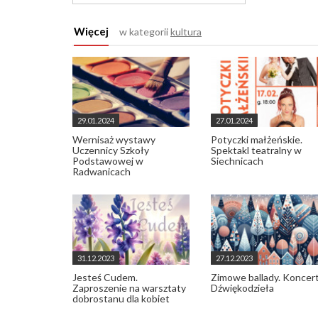
Więcej
w kategorii
kultura
29.01.2024
27.01.2024
Wernisaż wystawy
Potyczki małżeńskie.
Uczennicy Szkoły
Spektakl teatralny w
Podstawowej w
Siechnicach
Radwanicach
31.12.2023
27.12.2023
Jesteś Cudem.
Zimowe ballady. Koncer
Zaproszenie na warsztaty
Dźwiękodzieła
dobrostanu dla kobiet