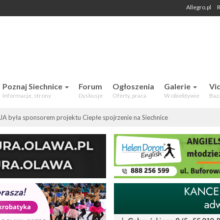
Allegro.pl
R
 Mieszkańców. Aktualności, forum,
Poznaj Siechnice
Forum
Ogłoszenia
Galerie
Vi
Informacje, strony
Dyskusje
Oferty, praca
W obiektywie
Baz
była sponsorem projektu Ciepłe spojrzenie na Siechnice