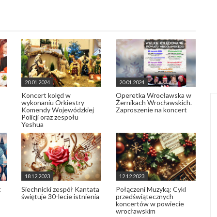
20.01.2024
20.01.2024
Koncert kolęd w
Operetka Wrocławska w
wykonaniu Orkiestry
Żernikach Wrocławskich.
Komendy Wojewódzkiej
Zaproszenie na koncert
Policji oraz zespołu
Yeshua
18.12.2023
12.12.2023
t
Siechnicki zespół Kantata
Połączeni Muzyką: Cykl
świętuje 30-lecie istnienia
przedświątecznych
koncertów w powiecie
wrocławskim