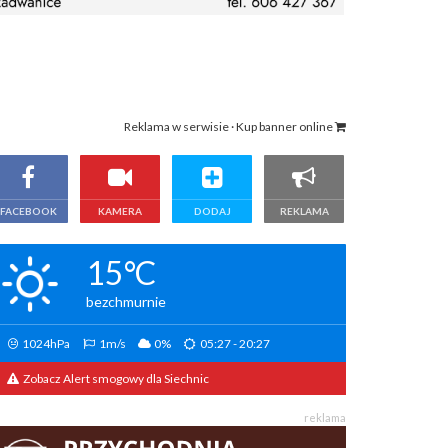
Reklama w serwisie · Kup banner online
FACEBOOK
KAMERA
DODAJ
REKLAMA
15°C
bezchmurnie
1024hPa
1m/s
0%
05:27 - 20:27
Zobacz Alert smogowy dla Siechnic
reklama