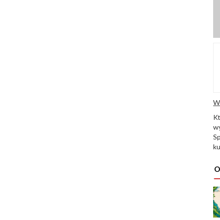
W
K
wy
Sp
ku
O