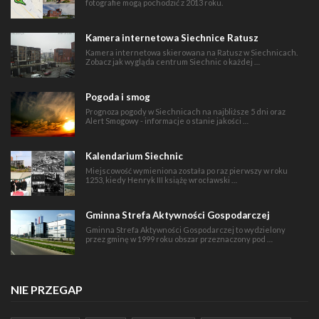
fotografie mogą pochodzić z 2013 roku.
Kamera internetowa Siechnice Ratusz
Kamera internetowa skierowana na Ratusz w Siechnicach.
Zobacz jak wygląda centrum Siechnic o każdej …
Pogoda i smog
Prognoza pogody w Siechnicach na najbliższe 5 dni oraz
Alert Smogowy - informacje o stanie jakości …
Kalendarium Siechnic
Miejscowość wymieniona została po raz pierwszy w roku
1253, kiedy Henryk III książę wrocławski …
Gminna Strefa Aktywności Gospodarczej
Gminna Strefa Aktywności Gospodarczej to wydzielony
przez gminę w 1999 roku obszar przeznaczony pod …
NIE PRZEGAP