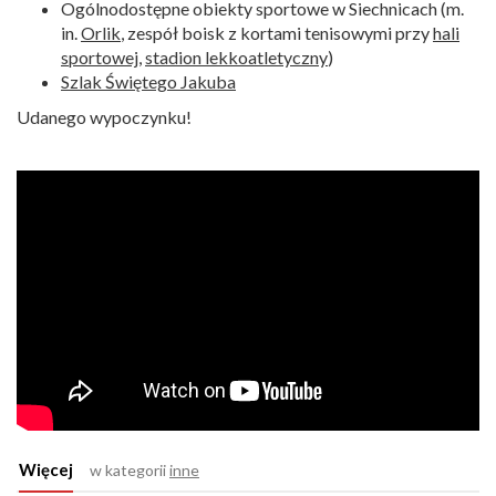
Ogólnodostępne obiekty sportowe w Siechnicach (m.
in.
Orlik
, zespół boisk z kortami tenisowymi przy
hali
sportowej
,
stadion lekkoatletyczny
)
Szlak Świętego Jakuba
Udanego wypoczynku!
Więcej
w kategorii
inne