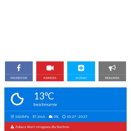
FACEBOOK
KAMERA
DODAJ
REKLAMA
13°C
bezchmurnie
1023hPa
2m/s
0%
05:27 - 20:27
Zobacz Alert smogowy dla Siechnic