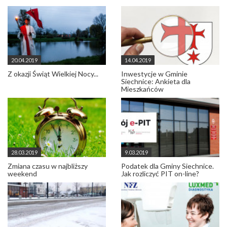
20.04.2019
14.04.2019
Z okazji Świąt Wielkiej Nocy...
Inwestycje w Gminie
Siechnice: Ankieta dla
Mieszkańców
28.03.2019
9.03.2019
Zmiana czasu w najbliższy
Podatek dla Gminy Siechnice.
weekend
Jak rozliczyć PIT on-line?