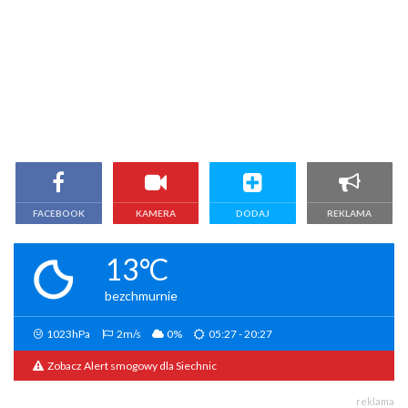
FACEBOOK
KAMERA
DODAJ
REKLAMA
13°C
bezchmurnie
1023hPa
2m/s
0%
05:27 - 20:27
Zobacz Alert smogowy dla Siechnic
reklama