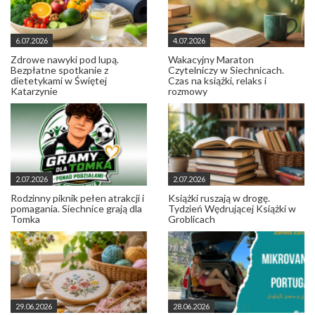
6.07.2026
4.07.2026
Zdrowe nawyki pod lupą.
Wakacyjny Maraton
Bezpłatne spotkanie z
Czytelniczy w Siechnicach.
dietetykami w Świętej
Czas na książki, relaks i
Katarzynie
rozmowy
2.07.2026
2.07.2026
Rodzinny piknik pełen atrakcji i
Książki ruszają w drogę.
pomagania. Siechnice grają dla
Tydzień Wędrującej Książki w
Tomka
Groblicach
29.06.2026
28.06.2026