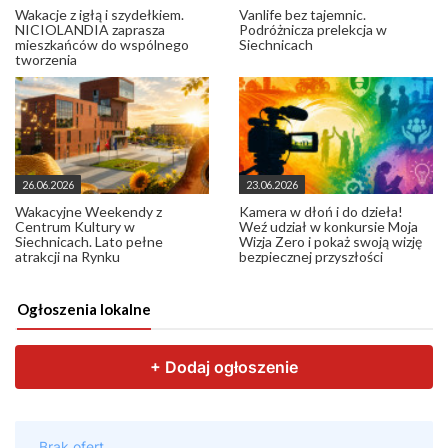
Wakacje z igłą i szydełkiem.
Vanlife bez tajemnic.
NICIOLANDIA zaprasza
Podróżnicza prelekcja w
mieszkańców do wspólnego
Siechnicach
tworzenia
26.06.2026
23.06.2026
Wakacyjne Weekendy z
Kamera w dłoń i do dzieła!
Centrum Kultury w
Weź udział w konkursie Moja
Siechnicach. Lato pełne
Wizja Zero i pokaż swoją wizję
atrakcji na Rynku
bezpiecznej przyszłości
Ogłoszenia lokalne