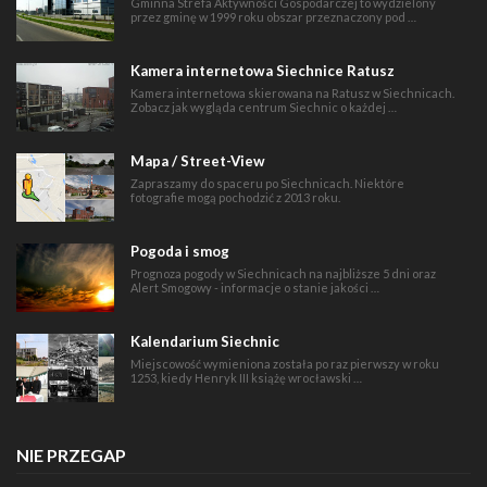
Gminna Strefa Aktywności Gospodarczej to wydzielony
przez gminę w 1999 roku obszar przeznaczony pod …
Kamera internetowa Siechnice Ratusz
Kamera internetowa skierowana na Ratusz w Siechnicach.
Zobacz jak wygląda centrum Siechnic o każdej …
Mapa / Street-View
Zapraszamy do spaceru po Siechnicach. Niektóre
fotografie mogą pochodzić z 2013 roku.
Pogoda i smog
Prognoza pogody w Siechnicach na najbliższe 5 dni oraz
Alert Smogowy - informacje o stanie jakości …
Kalendarium Siechnic
Miejscowość wymieniona została po raz pierwszy w roku
1253, kiedy Henryk III książę wrocławski …
NIE PRZEGAP