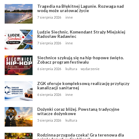
Tragedia na Błękitnej Lagunie. Rozwaga nad
wodą może uratować życie
7 sierpnia 2026
inne
Ludzie Siechnic. Komendant Straży Miejskiej
Radosław Radawiec
7 sierpnia 2026
inne
Siechnice szykują się na hip-hopowe święto.
Zobacz program festiwalu
6 sierpnia 2026
kultura
wydarzenie
ZGK oferuje kompleksową realizację przyłączy
kanalizacji sanitarnej
6 sierpnia 2026
inne
Dożynki coraz bliżej. Powstaną tradycyjne
witacze dożynkowe
5 sierpnia 2026
kultura
Rodzinna przygoda czeka! Gra terenowa dla