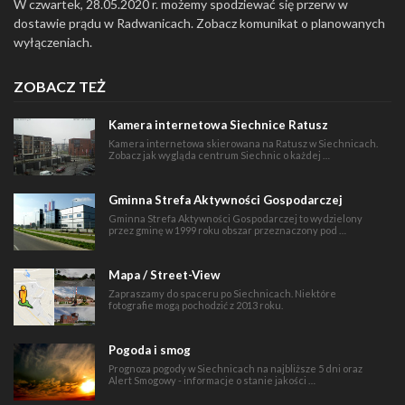
W czwartek, 28.05.2020 r. możemy spodziewać się przerw w
dostawie prądu w Radwanicach. Zobacz komunikat o planowanych
wyłączeniach.
ZOBACZ TEŻ
Kamera internetowa Siechnice Ratusz
Kamera internetowa skierowana na Ratusz w Siechnicach.
Zobacz jak wygląda centrum Siechnic o każdej …
Gminna Strefa Aktywności Gospodarczej
Gminna Strefa Aktywności Gospodarczej to wydzielony
przez gminę w 1999 roku obszar przeznaczony pod …
Mapa / Street-View
Zapraszamy do spaceru po Siechnicach. Niektóre
fotografie mogą pochodzić z 2013 roku.
Pogoda i smog
Prognoza pogody w Siechnicach na najbliższe 5 dni oraz
Alert Smogowy - informacje o stanie jakości …