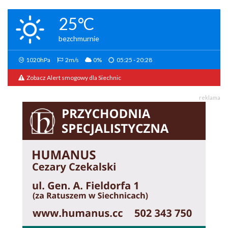
25°C
bezchmurnie
1020hPa
2m/s
0%
05:25 - 20:28
Zobacz Alert smogowy dla Siechnic
reklama