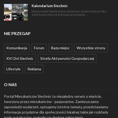
Kalendarium Siechnic
Miejscowość wymieniona została po raz pierwszy w roku
1253, kiedy Henryk III książę wrocławski …
NIE PRZEGAP
Komunikacja
Forum
Baza miejsc
Wszystkie strony
XVI Dni Siechnic
Strefa Aktywności Gospodarczej
Lifestyle
Reklama
O NAS
Portal Mieszkańców Siechnic to niezależny serwis o mieście,
tworzony przez mieszkańców - pasjonatów. Zamieszczamy
zapowiedzi wydarzeń, opisujemy istotne tematy, przedstawiamy
informacje przydatne dla społeczności lokalnej takie jak rozkłady
jazdy autobusów, pogodę czy drobne ogłoszenia.