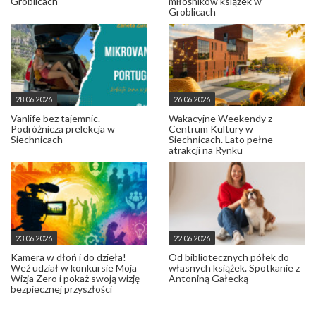
Groblicach
miłośników książek w
Groblicach
28.06.2026
26.06.2026
Vanlife bez tajemnic.
Wakacyjne Weekendy z
Podróżnicza prelekcja w
Centrum Kultury w
Siechnicach
Siechnicach. Lato pełne
atrakcji na Rynku
23.06.2026
22.06.2026
Kamera w dłoń i do dzieła!
Od bibliotecznych półek do
Weź udział w konkursie Moja
własnych książek. Spotkanie z
Wizja Zero i pokaż swoją wizję
Antoniną Gałecką
bezpiecznej przyszłości