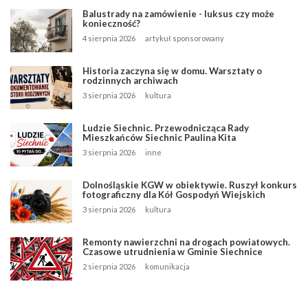
Balustrady na zamówienie - luksus czy może
konieczność?
4 sierpnia 2026
artykuł sponsorowany
Historia zaczyna się w domu. Warsztaty o
rodzinnych archiwach
3 sierpnia 2026
kultura
Ludzie Siechnic. Przewodnicząca Rady
Mieszkańców Siechnic Paulina Kita
3 sierpnia 2026
inne
Dolnośląskie KGW w obiektywie. Ruszył konkurs
fotograficzny dla Kół Gospodyń Wiejskich
3 sierpnia 2026
kultura
Remonty nawierzchni na drogach powiatowych.
Czasowe utrudnienia w Gminie Siechnice
2 sierpnia 2026
komunikacja