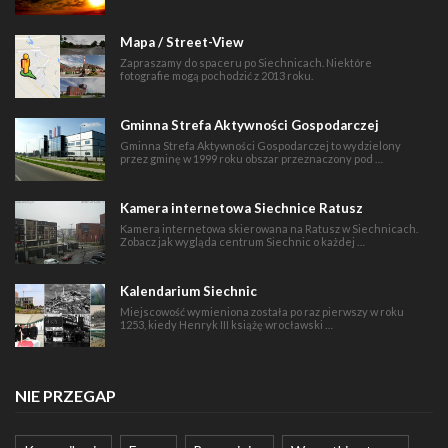
Mapa / Street-View
Zapraszamy do spaceru po Siechnicach. Niektóre
fotografie mogą pochodzić z 2013 roku.
Gminna Strefa Aktywności Gospodarczej
Gminna Strefa Aktywności Gospodarczej to wydzielony
przez gminę w 1999 roku obszar przeznaczony pod …
Kamera internetowa Siechnice Ratusz
Kamera internetowa skierowana na Ratusz w Siechnicach.
Zobacz jak wygląda centrum Siechnic o każdej …
Kalendarium Siechnic
Miejscowość wymieniona została po raz pierwszy w roku
1253, kiedy Henryk III książę wrocławski …
NIE PRZEGAP