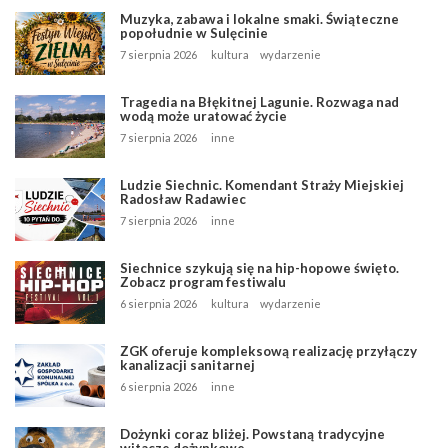
Muzyka, zabawa i lokalne smaki. Świąteczne
popołudnie w Sulęcinie
7 sierpnia 2026
kultura
wydarzenie
Tragedia na Błękitnej Lagunie. Rozwaga nad
wodą może uratować życie
7 sierpnia 2026
inne
Ludzie Siechnic. Komendant Straży Miejskiej
Radosław Radawiec
7 sierpnia 2026
inne
Siechnice szykują się na hip-hopowe święto.
Zobacz program festiwalu
6 sierpnia 2026
kultura
wydarzenie
ZGK oferuje kompleksową realizację przyłączy
kanalizacji sanitarnej
6 sierpnia 2026
inne
Dożynki coraz bliżej. Powstaną tradycyjne
witacze dożynkowe