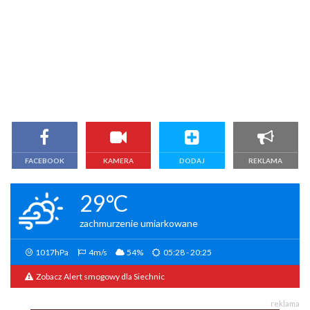
FACEBOOK
KAMERA
DODAJ
REKLAMA
29°C
zachmurzenie umiarkowane
1017hPa
4m/s
54%
05:28 - 20:25
Zobacz Alert smogowy dla Siechnic
reklama