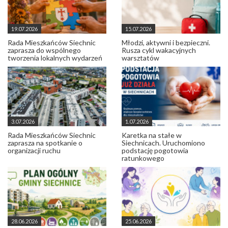
19.07.2026
15.07.2026
Rada Mieszkańców Siechnic
Młodzi, aktywni i bezpieczni.
zaprasza do wspólnego
Rusza cykl wakacyjnych
tworzenia lokalnych wydarzeń
warsztatów
3.07.2026
1.07.2026
Rada Mieszkańców Siechnic
Karetka na stałe w
zaprasza na spotkanie o
Siechnicach. Uruchomiono
organizacji ruchu
podstację pogotowia
ratunkowego
28.06.2026
25.06.2026