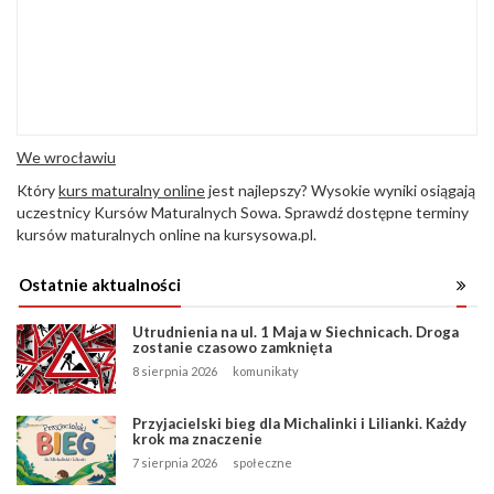
We wrocławiu
Który
kurs maturalny online
jest najlepszy? Wysokie wyniki osiągają
uczestnicy Kursów Maturalnych Sowa. Sprawdź dostępne terminy
kursów maturalnych online na kursysowa.pl.
Ostatnie aktualności
Utrudnienia na ul. 1 Maja w Siechnicach. Droga
zostanie czasowo zamknięta
8 sierpnia 2026
komunikaty
Przyjacielski bieg dla Michalinki i Lilianki. Każdy
krok ma znaczenie
7 sierpnia 2026
społeczne