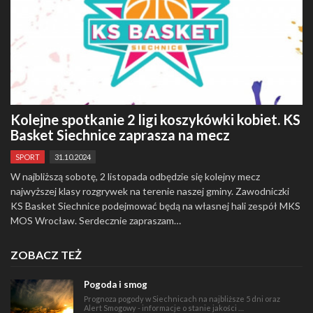
Kolejne spotkanie 2 ligi koszykówki kobiet. KS
Basket Siechnice zaprasza na mecz
SPORT
31.10.2024
W najbliższą sobotę, 2 listopada odbędzie się kolejny mecz
najwyższej klasy rozgrywek na terenie naszej gminy. Zawodniczki
KS Basket Siechnice podejmować będą na własnej hali zespół MKS
MOS Wrocław. Serdecznie zapraszam…
ZOBACZ TEŻ
Pogoda i smog
Prognoza pogody w Siechnicach na najbliższe 5 dni oraz
Alert Smogowy - informacje o stanie jakości …