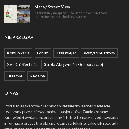
Mapa / Street-View
Zapraszamy do spaceru po Siechnicach. Niektóre
fotografie mogą pochodzić z 2013 roku.
NIE PRZEGAP
Komunikacja
Forum
Baza miejsc
Wszystkie strony
XVI Dni Siechnic
Strefa Aktywności Gospodarczej
Lifestyle
Reklama
O NAS
Portal Mieszkańców Siechnic to niezależny serwis o mieście,
tworzony przez mieszkańców - pasjonatów. Zamieszczamy
zapowiedzi wydarzeń, opisujemy istotne tematy, przedstawiamy
informacje przydatne dla społeczności lokalnej takie jak rozkłady
jazdy autobusów, pogodę czy drobne ogłoszenia.