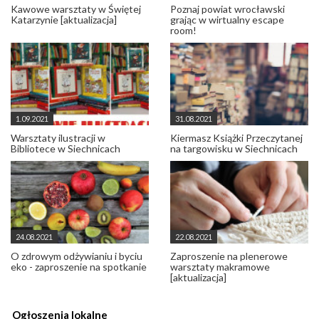
Kawowe warsztaty w Świętej
Poznaj powiat wrocławski
Katarzynie [aktualizacja]
grając w wirtualny escape
room!
1.09.2021
31.08.2021
Warsztaty ilustracji w
Kiermasz Książki Przeczytanej
Bibliotece w Siechnicach
na targowisku w Siechnicach
24.08.2021
22.08.2021
O zdrowym odżywianiu i byciu
Zaproszenie na plenerowe
eko - zaproszenie na spotkanie
warsztaty makramowe
[aktualizacja]
Ogłoszenia lokalne