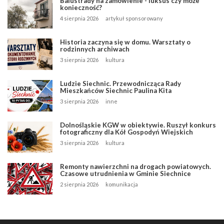
Balustrady na zamówienie - luksus czy może
konieczność?
4 sierpnia 2026
artykuł sponsorowany
Historia zaczyna się w domu. Warsztaty o
rodzinnych archiwach
3 sierpnia 2026
kultura
Ludzie Siechnic. Przewodnicząca Rady
Mieszkańców Siechnic Paulina Kita
3 sierpnia 2026
inne
Dolnośląskie KGW w obiektywie. Ruszył konkurs
fotograficzny dla Kół Gospodyń Wiejskich
3 sierpnia 2026
kultura
Remonty nawierzchni na drogach powiatowych.
Czasowe utrudnienia w Gminie Siechnice
2 sierpnia 2026
komunikacja