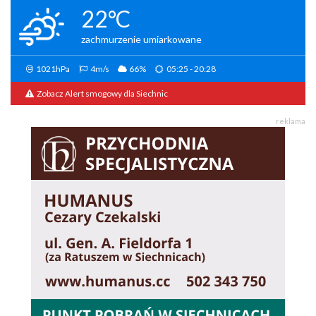
22°C
zachmurzenie umiarkowane
1021hPa
4m/s
66%
05:25 - 20:28
Zobacz Alert smogowy dla Siechnic
reklama