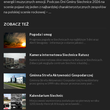
energii i muzycznych emocji. Podczas Dni Gminy Siechnice 2026 na
scenie pojawi się jeden z najbardziej charakterystycznych zespołów
na polskiej scenie rockowej – …
ZOBACZ TEŻ
Pogoda i smog
Prognoza pogody w Siechnicach na najbliższe 5 dni oraz
Alert Smogowy - informacje o stanie jakości …
Kamera internetowa Siechnice Ratusz
Kamera internetowa skierowana na Ratusz w Siechnicach.
Zobacz jak wygląda centrum Siechnic o każdej …
Gminna Strefa Aktywności Gospodarczej
Gminna Strefa Aktywności Gospodarczej to wydzielony
przez gminę w 1999 roku obszar przeznaczony pod …
Kalendarium Siechnic
Miejscowość wymieniona została po raz pierwszy w roku
1253, kiedy Henryk III książę wrocławski …