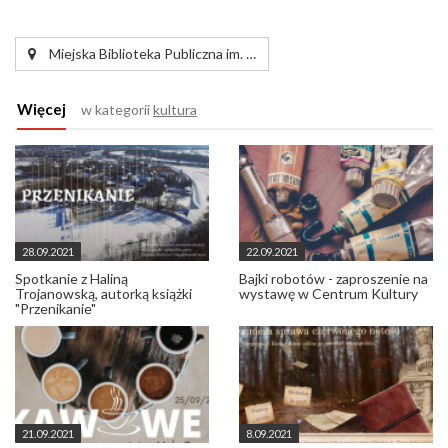
Miejska Biblioteka Publiczna im. …
Więcej
w kategorii
kultura
28.09.2021
22.09.2021
Spotkanie z Haliną
Bajki robotów - zaproszenie na
Trojanowską, autorką książki
wystawę w Centrum Kultury
"Przenikanie"
21.09.2021
8.09.2021