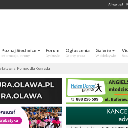
Allegro.pl
R
 Mieszkańców. Aktualności, forum,
Poznaj Siechnice
Forum
Ogłoszenia
Galerie
Vi
Informacje, strony
Dyskusje
Oferty, praca
W obiektywie
Baz
rytatywna: Pomoc dla Konrada