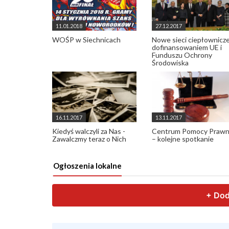
11.01.2018
27.12.2017
WOŚP w Siechnicach
Nowe sieci ciepłownicze
dofinansowaniem UE i
Funduszu Ochrony
Środowiska
16.11.2017
13.11.2017
Kiedyś walczyli za Nas -
Centrum Pomocy Prawn
Zawalczmy teraz o Nich
– kolejne spotkanie
Ogłoszenia lokalne