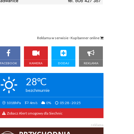
Reklama w serwisie · Kup banner online
FACEBOOK
KAMERA
DODAJ
REKLAMA
28°C
bezchmurnie
1018hPa
4m/s
0%
05:28 - 20:25
Zobacz Alert smogowy dla Siechnic
reklama