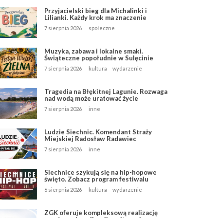
Przyjacielski bieg dla Michalinki i
Lilianki. Każdy krok ma znaczenie
7 sierpnia 2026
społeczne
Muzyka, zabawa i lokalne smaki.
Świąteczne popołudnie w Sulęcinie
7 sierpnia 2026
kultura
wydarzenie
Tragedia na Błękitnej Lagunie. Rozwaga
nad wodą może uratować życie
7 sierpnia 2026
inne
Ludzie Siechnic. Komendant Straży
Miejskiej Radosław Radawiec
7 sierpnia 2026
inne
Siechnice szykują się na hip-hopowe
święto. Zobacz program festiwalu
6 sierpnia 2026
kultura
wydarzenie
ZGK oferuje kompleksową realizację