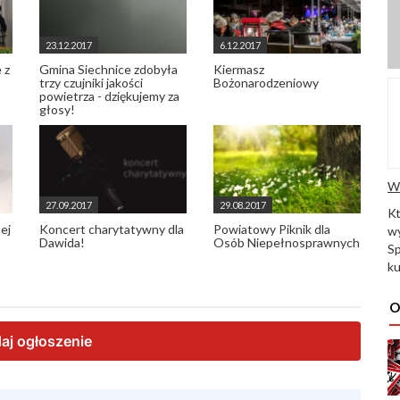
23.12.2017
6.12.2017
 z
Gmina Siechnice zdobyła
Kiermasz
trzy czujniki jakości
Bożonarodzeniowy
powietrza - dziękujemy za
głosy!
W
27.09.2017
29.08.2017
K
ej
Koncert charytatywny dla
Powiatowy Piknik dla
wy
Dawida!
Osób Niepełnosprawnych
Sp
ku
O