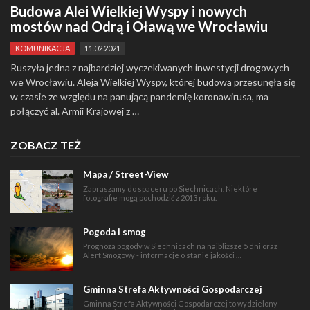
Budowa Alei Wielkiej Wyspy i nowych
mostów nad Odrą i Oławą we Wrocławiu
KOMUNIKACJA
11.02.2021
Ruszyła jedna z najbardziej wyczekiwanych inwestycji drogowych
we Wrocławiu. Aleja Wielkiej Wyspy, której budowa przesunęła się
w czasie ze względu na panującą pandemię koronawirusa, ma
połączyć al. Armii Krajowej z …
ZOBACZ TEŻ
Mapa / Street-View
Zapraszamy do spaceru po Siechnicach. Niektóre
fotografie mogą pochodzić z 2013 roku.
Pogoda i smog
Prognoza pogody w Siechnicach na najbliższe 5 dni oraz
Alert Smogowy - informacje o stanie jakości …
Gminna Strefa Aktywności Gospodarczej
Gminna Strefa Aktywności Gospodarczej to wydzielony