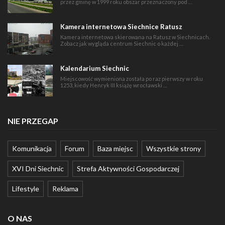
przez gminę w 1999 roku obszar przeznaczony pod …
Kamera internetowa Siechnice Ratusz
Kamera internetowa skierowana na Ratusz w Siechnicach.
Zobacz jak wygląda centrum Siechnic o każdej …
Kalendarium Siechnic
Miejscowość wymieniona została po raz pierwszy w roku
1253, kiedy Henryk III książę wrocławski …
NIE PRZEGAP
Komunikacja
Forum
Baza miejsc
Wszystkie strony
XVI Dni Siechnic
Strefa Aktywności Gospodarczej
Lifestyle
Reklama
O NAS