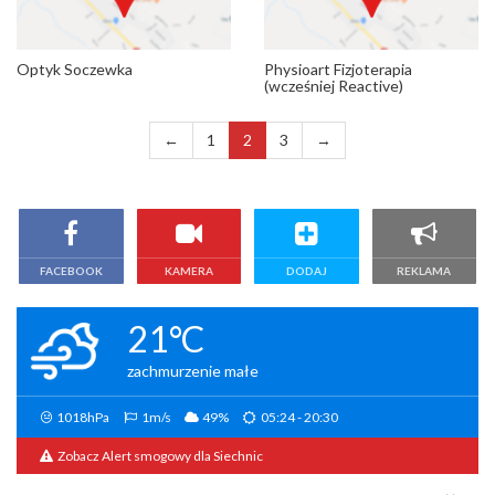
Optyk Soczewka
Physioart Fizjoterapia
(wcześniej Reactive)
←
1
2
3
→
FACEBOOK
KAMERA
DODAJ
REKLAMA
21°C
zachmurzenie małe
1018hPa
1m/s
49%
05:24 - 20:30
Zobacz Alert smogowy dla Siechnic