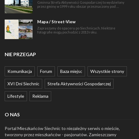
Gminna Strefa Aktywności Gospodarczej to wydzielony
przez gminę w 1999 roku obszar przeznaczony pod …
Mapa / Street-View
Zapraszamy do spaceru po Siechnicach. Niektóre
fotografie mogą pochodzić z 2013 roku.
NIE PRZEGAP
Komunikacja
Forum
Baza miejsc
Wszystkie strony
XVI Dni Siechnic
Strefa Aktywności Gospodarczej
Lifestyle
Reklama
O NAS
Portal Mieszkańców Siechnic to niezależny serwis o mieście,
tworzony przez mieszkańców - pasjonatów. Zamieszczamy