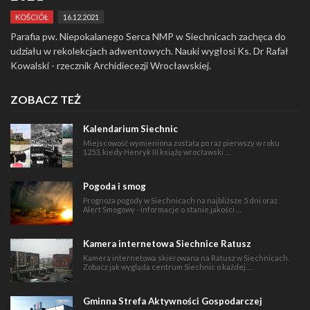
KOŚCIÓŁ
16.12.2021
Parafia pw. Niepokalanego Serca NMP w Siechnicach zachęca do
udziału w rekolekcjach adwentowych. Nauki wygłosi Ks. Dr Rafał
Kowalski - rzecznik Archidiecezji Wrocławskiej.
ZOBACZ TEŻ
Kalendarium Siechnic
Miejscowość wymieniona została po raz pierwszy w roku
1253, kiedy Henryk III książę wrocławski …
Pogoda i smog
Prognoza pogody w Siechnicach na najbliższe 5 dni oraz
Alert Smogowy - informacje o stanie jakości …
Kamera internetowa Siechnice Ratusz
Kamera internetowa skierowana na Ratusz w Siechnicach.
Zobacz jak wygląda centrum Siechnic o każdej …
Gminna Strefa Aktywności Gospodarczej