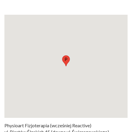
P
Physioart Fizjoterapia (wcześniej Reactive)
ul. Piastów Śląskich 45 (dawna ul. Świerczewskiego)