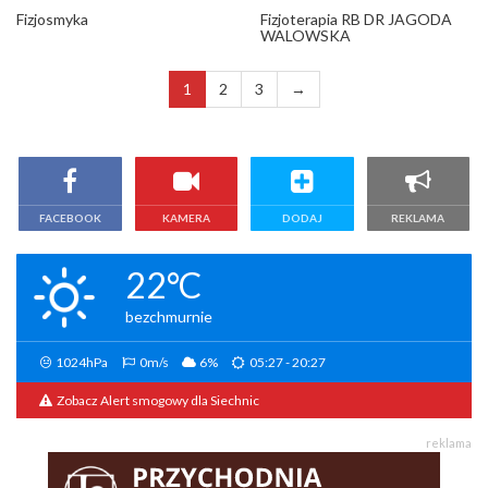
Fizjosmyka
Fizjoterapia RB DR JAGODA
WALOWSKA
1
2
3
→
FACEBOOK
KAMERA
DODAJ
REKLAMA
22°C
bezchmurnie
1024hPa
0m/s
6%
05:27 - 20:27
Zobacz Alert smogowy dla Siechnic
reklama