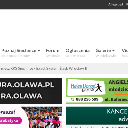
Allegro.pl
R
 Mieszkańców. Aktualności, forum,
Poznaj Siechnice
Forum
Ogłoszenia
Galerie
Vi
Informacje, strony
Dyskusje
Oferty, praca
W obiektywie
Baz
 mecz KKS Siechnice - Exact System Śląsk Wrocław II