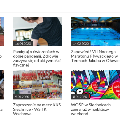
16.04.2020
14.02.2020
Pamiętaj o ćwiczeniach w
Zapowiedź VII Nocnego
o
dobie pandemii. Zdrowie
Maratonu Pływackiego w
zaczyna się od aktywności
Termach Jakuba w Oławie
fizycznej
9.01.2020
8.01.2020
Zaproszenie na mecz KKS
WOŚP w Siechnicach
ka
Siechnice - WSTK
zagra już w najbliższy
Wschowa
weekend