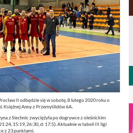
ocław II odbędzie się w sobotę, 8 lutego 2020 roku o
ul. Księżnej Anny z Przemyślidów 6A.
żyna z Siechnic zwyciężyła po dogrywce z oleśnickim
4, 15:19, 26:30, d: 17:5). Aktualnie w tabeli III ligi
e z 23 punktami.