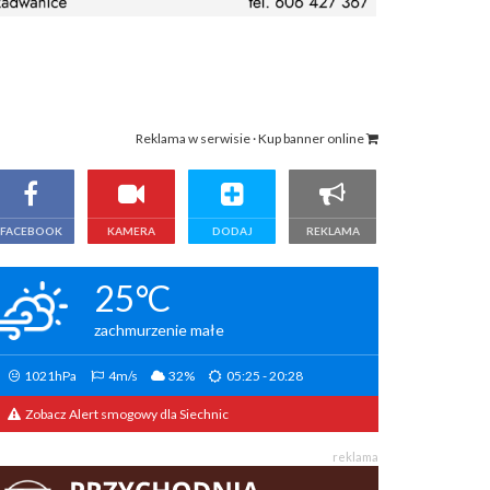
Reklama w serwisie · Kup banner online
FACEBOOK
KAMERA
DODAJ
REKLAMA
25°C
zachmurzenie małe
1021hPa
4m/s
32%
05:25 - 20:28
Zobacz Alert smogowy dla Siechnic
reklama