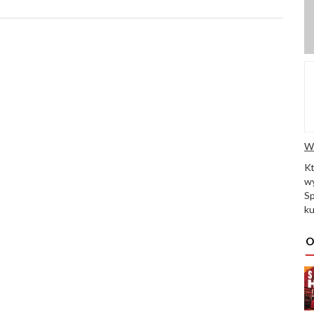
W
K
wy
Sp
ku
O