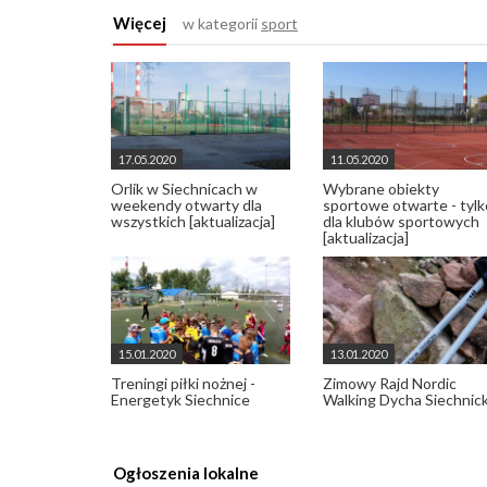
Więcej
w kategorii
sport
17.05.2020
11.05.2020
Orlik w Siechnicach w
Wybrane obiekty
weekendy otwarty dla
sportowe otwarte - tylk
wszystkich [aktualizacja]
dla klubów sportowych
[aktualizacja]
15.01.2020
13.01.2020
Treningi piłki nożnej -
Zimowy Rajd Nordic
Energetyk Siechnice
Walking Dycha Siechnic
Ogłoszenia lokalne