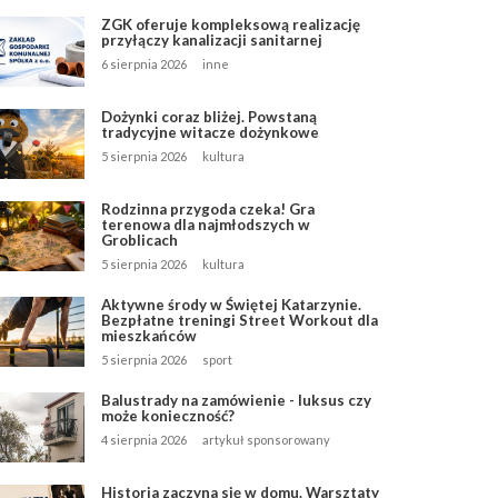
ZGK oferuje kompleksową realizację
przyłączy kanalizacji sanitarnej
6 sierpnia 2026
inne
Dożynki coraz bliżej. Powstaną
tradycyjne witacze dożynkowe
5 sierpnia 2026
kultura
Rodzinna przygoda czeka! Gra
terenowa dla najmłodszych w
Groblicach
5 sierpnia 2026
kultura
Aktywne środy w Świętej Katarzynie.
Bezpłatne treningi Street Workout dla
mieszkańców
5 sierpnia 2026
sport
Balustrady na zamówienie - luksus czy
może konieczność?
4 sierpnia 2026
artykuł sponsorowany
Historia zaczyna się w domu. Warsztaty