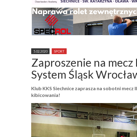
5.02.2020
SPORT
Zaproszenie na mecz 
System Śląsk Wrocław
Klub KKS Siechnice zaprasza na sobotni mecz I
kibicowania!