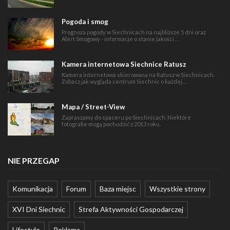
Pogoda i smog
Prognoza pogody w Siechnicach na najbliższe 5 dni oraz
Alert Smogowy - informacje o stanie jakości …
Kamera internetowa Siechnice Ratusz
Kamera internetowa skierowana na Ratusz w Siechnicach.
Zobacz jak wygląda centrum Siechnic o każdej …
Mapa / Street-View
Zapraszamy do spaceru po Siechnicach. Niektóre
fotografie mogą pochodzić z 2013 roku.
NIE PRZEGAP
Komunikacja
Forum
Baza miejsc
Wszystkie strony
XVI Dni Siechnic
Strefa Aktywności Gospodarczej
Lifestyle
Reklama