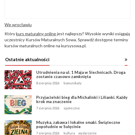
We wrocławiu
Który
kurs maturalny online
jest najlepszy? Wysokie wyniki osiągają
uczestnicy Kursów Maturalnych Sowa. Sprawdź dostępne terminy
kursów maturalnych online na kursysowa.pl.
Ostatnie aktualności
Utrudnienia na ul. 1 Maja w Siechnicach. Droga
zostanie czasowo zamknięta
8 sierpnia 2026
komunikaty
Przyjacielski bieg dla Michalinki i Lilianki. Każdy
krok ma znaczenie
7 sierpnia 2026
społeczne
Muzyka, zabawa i lokalne smaki. Świąteczne
popołudnie w Sulęcinie
7 sierpnia 2026
kultura
wydarzenie