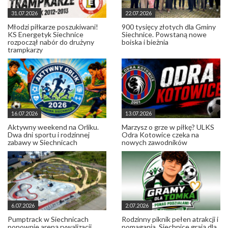
31.07.2026
22.07.2026
Młodzi piłkarze poszukiwani!
900 tysięcy złotych dla Gminy
KS Energetyk Siechnice
Siechnice. Powstaną nowe
rozpoczął nabór do drużyny
boiska i bieżnia
trampkarzy
16.07.2026
13.07.2026
Aktywny weekend na Orliku.
Marzysz o grze w piłkę? ULKS
Dwa dni sportu i rodzinnej
Odra Kotowice czeka na
zabawy w Siechnicach
nowych zawodników
6.07.2026
2.07.2026
Pumptrack w Siechnicach
Rodzinny piknik pełen atrakcji i
ponownie areną rywalizacji
pomagania. Siechnice grają dla