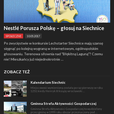
Nestlé Porusza Polskę – głosuj na Siechnice
SPOŁECZNE
10.05.2017
Po zwycięstwie w konkursie Lechstarter Siechnice mają szansę
sięgnąć po kolejną wygraną w internetowym, ogólnopolskim
głosowaniu. Terenowa siłownia nad "Błękitną Laguną"? Czemu
nie! Mieszkańcy już niejednokrotnie …
ZOBACZ TEŻ
Kalendarium Siechnic
Miejscowość wymieniona została po raz pierwszy w roku
1253, kiedy Henryk III książę wrocławski …
Gminna Strefa Aktywności Gospodarczej
Gminna Strefa Aktywności Gospodarczej to wydzielony
przez gminę w 1999 roku obszar przeznaczony pod …