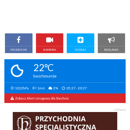
FACEBOOK
KAMERA
DODAJ
REKLAMA
22°C
bezchmurnie
1022hPa
1m/s
2%
05:27 - 20:27
Zobacz Alert smogowy dla Siechnic
reklama