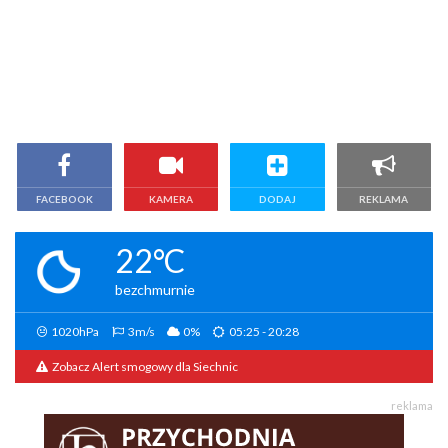
FACEBOOK
KAMERA
DODAJ
REKLAMA
22°C
bezchmurnie
1020hPa
3m/s
0%
05:25 - 20:28
Zobacz Alert smogowy dla Siechnic
reklama