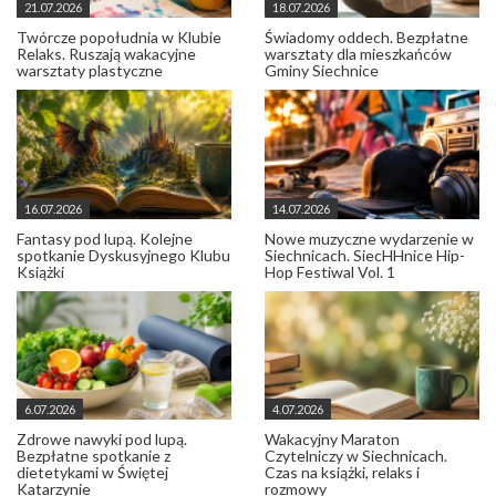
21.07.2026
18.07.2026
Twórcze popołudnia w Klubie
Świadomy oddech. Bezpłatne
Relaks. Ruszają wakacyjne
warsztaty dla mieszkańców
warsztaty plastyczne
Gminy Siechnice
16.07.2026
14.07.2026
Fantasy pod lupą. Kolejne
Nowe muzyczne wydarzenie w
spotkanie Dyskusyjnego Klubu
Siechnicach. SiecHHnice Hip-
Książki
Hop Festiwal Vol. 1
6.07.2026
4.07.2026
Zdrowe nawyki pod lupą.
Wakacyjny Maraton
Bezpłatne spotkanie z
Czytelniczy w Siechnicach.
dietetykami w Świętej
Czas na książki, relaks i
Katarzynie
rozmowy