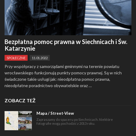
Bezpłatna pomoc prawna w Siechnicach i Św.
Katarzynie
SPOŁECZNE
11.01.2022
Przy współpracy z samorządami gminnymi na terenie powiatu
wrocławskiego funkcjonują punkty pomocy prawnej. Są w nich
świadczone takie usługi jak: nieodpłatna pomoc prawna,
nieodpłatne poradnictwo obywatelskie oraz …
ZOBACZ TEŻ
Mapa / Street-View
Zapraszamy do spaceru po Siechnicach. Niektóre
fotografie mogą pochodzić z 2013 roku.