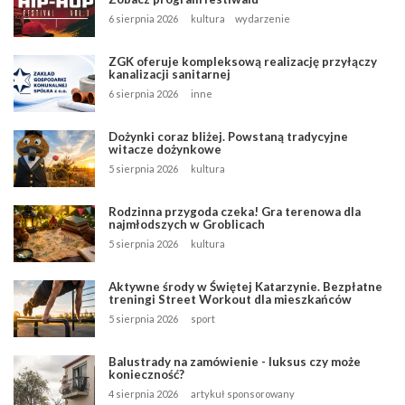
6 sierpnia 2026
kultura
wydarzenie
ZGK oferuje kompleksową realizację przyłączy
kanalizacji sanitarnej
6 sierpnia 2026
inne
Dożynki coraz bliżej. Powstaną tradycyjne
witacze dożynkowe
5 sierpnia 2026
kultura
Rodzinna przygoda czeka! Gra terenowa dla
najmłodszych w Groblicach
5 sierpnia 2026
kultura
Aktywne środy w Świętej Katarzynie. Bezpłatne
treningi Street Workout dla mieszkańców
5 sierpnia 2026
sport
Balustrady na zamówienie - luksus czy może
konieczność?
4 sierpnia 2026
artykuł sponsorowany