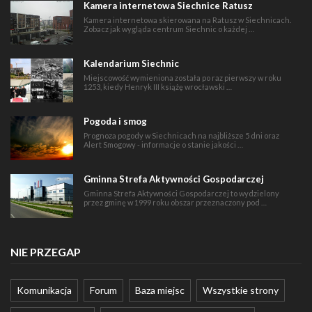
Kamera internetowa Siechnice Ratusz
Kamera internetowa skierowana na Ratusz w Siechnicach.
Zobacz jak wygląda centrum Siechnic o każdej …
Kalendarium Siechnic
Miejscowość wymieniona została po raz pierwszy w roku
1253, kiedy Henryk III książę wrocławski …
Pogoda i smog
Prognoza pogody w Siechnicach na najbliższe 5 dni oraz
Alert Smogowy - informacje o stanie jakości …
Gminna Strefa Aktywności Gospodarczej
Gminna Strefa Aktywności Gospodarczej to wydzielony
przez gminę w 1999 roku obszar przeznaczony pod …
NIE PRZEGAP
Komunikacja
Forum
Baza miejsc
Wszystkie strony