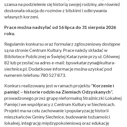
szansa na podzielenie się historią swojej rodziny, ale również
doskonała okazja do rozmów z bliskimi i odkrywania
własnych korzeni.
Prace można nadsyłać od 16 lipca do 31 sierpnia 2026
roku
.
Regulamin konkursu oraz formularz zgłoszeniowy dostępne
są na stronie Centrum Kultury. Prace należy składać w
Bibliotece Publicznej w Świętej Katarzynie przy ul. Głównej
82 lub przesłać na adres e-mail:
bpswkatarzyna@kultura-
siechnice.pl
. Dodatkowe informacje można uzyskać pod
numerem telefonu 780 527 873.
Konkurs realizowany jest w ramach projektu "
Korzenie i
pamięć – historie rodzin na Ziemiach Odzyskanych
",
prowadzonego przez grupę nieformalną Strażniczki Lokalnej
Pamięci we współpracy z Centrum Kultury w Siechnicach.
Projekt ma na celu zachowanie i popularyzację historii
mieszkańców Gminy Siechnice, budowanie tożsamości
lokalnej, integrację międzypokoleniową oraz edukację